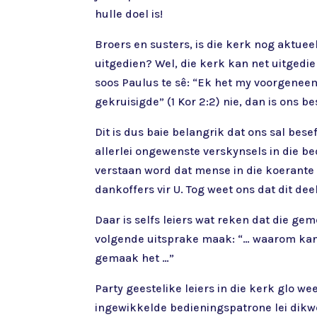
hulle doel is!
Broers en susters, is die kerk nog aktue
uitgedien? Wel, die kerk kan net uitgedi
soos Paulus te sê: “Ek het my voorgeneem 
gekruisigde” (1 Kor 2:2) nie, dan is ons
Dit is dus baie belangrik dat ons sal bes
allerlei ongewenste verskynsels in die b
verstaan word dat mense in die koerante
dankoffers vir U. Tog weet ons dat dit d
Daar is selfs leiers wat reken dat die g
volgende uitsprake maak: “… waarom kan e
gemaak het …”
Party geestelike leiers in die kerk glo w
ingewikkelde bedieningspatrone lei dikwe