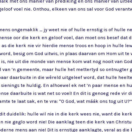
 dalk met óns manier van prediking en óns manier van uitle
 geloof voel nie. Onthou, elkeen van ons sal voor God vera
mens ongemaklik … jy weet nie of hulle ernstig is of hulle 
 mense oor die kerk en geloof voel, dan moet ons besef dat d
a, as die kerk nie vir hierdie mense troos en hoop in hulle 
word, besig om God uitwis, in plaas daarvan om Hom uit te
r is, nie uit die monde van mense kom wat nog nooit van God
el van ’n gemeente, maar hulle het mettertyd so ontnugter 
aar daarbuite in die wêreld uitgeleef word, dat hulle heelt
 sienings te huldig. En alhoewel ek net ’n paar mense en h
ense daarbuite is wat net so voel! En dit is genoeg rede vir
te te laat sak, en te vra: “O God, wat máák ons tog uit U?
dit duidelik: hulle wil nie in die kerk wees nie, want die kerk
 nie geglo word nie! Die aanklag teen die kerk van Christus i
oderne mens aan nie! Dit is ernstige aanklagte, veral as di