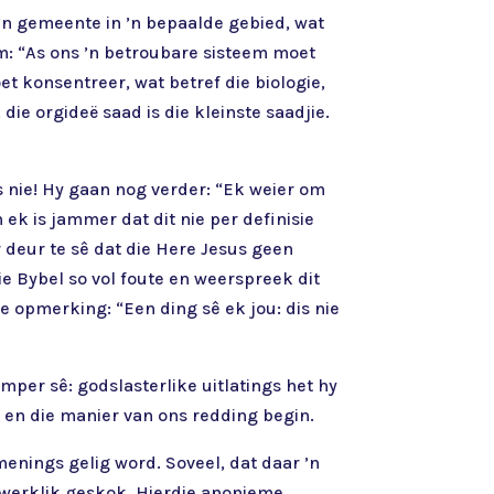
n ’n gemeente in ’n bepaalde gebied, wat
m: “As ons ’n betroubare sisteem moet
et konsentreer, wat betref die biologie,
die orgideë saad is die kleinste saadjie.
 nie! Hy gaan nog verder: “Ek weier om
n ek is jammer dat dit nie per definisie
r deur te sê dat die Here Jesus geen
ie Bybel so vol foute en weerspreek dit
te opmerking: “Een ding sê ek jou: dis nie
mper sê: godslasterlike uitlatings het hy
, en die manier van ons redding begin.
enings gelig word. Soveel, dat daar ’n
my werklik geskok. Hierdie anonieme