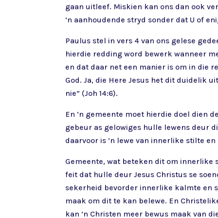
gaan uitleef. Miskien kan ons dan ook ver
’n aanhoudende stryd sonder dat U of eni
Paulus stel in vers 4 van ons gelese ged
hierdie redding word bewerk wanneer mens
en dat daar net een manier is om in die 
God. Ja, die Here Jesus het dit duidelik 
nie” (Joh 14:6).
En ’n gemeente moet hierdie doel dien de
gebeur as gelowiges hulle lewens deur di
daarvoor is ’n lewe van innerlike stilte e
Gemeente, wat beteken dit om innerlike st
feit dat hulle deur Jesus Christus se soe
sekerheid bevorder innerlike kalmte en sti
maak om dit te kan belewe. En Christelik
kan ’n Christen meer bewus maak van die 