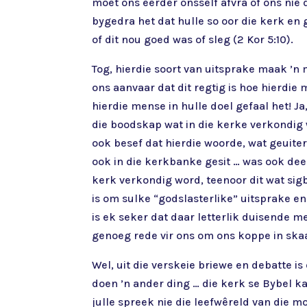
moet ons eerder onsself afvra of ons nie
bygedra het dat hulle so oor die kerk en
of dit nou goed was of sleg (2 Kor 5:10).
Tog, hierdie soort van uitsprake maak ’n 
ons aanvaar dat dit regtig is hoe hierdie
hierdie mense in hulle doel gefaal het! J
die boodskap wat in die kerke verkondig 
ook besef dat hierdie woorde, wat geuite
ook in die kerkbanke gesit … was ook de
kerk verkondig word, teenoor dit wat sigb
is om sulke “godslasterlike” uitsprake en
is ek seker dat daar letterlik duisende m
genoeg rede vir ons om ons koppe in skaam
Wel, uit die verskeie briewe en debatte is 
doen ’n ander ding … die kerk se Bybel kan
julle spreek nie die leefwêreld van die m