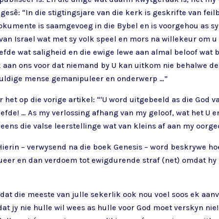
esê: “In die stigtingsjare van die kerk is geskrifte van f
 dokumente is saamgevoeg in die Bybel en is voorgehou as s
an Israel wat met sy volk speel en mors na willekeur om u s
efde wat saligheid en die ewige lewe aan almal beloof wat b
 aan ons voor dat niemand by U kan uitkom nie behalwe de
skuldige mense gemanipuleer en onderwerp …”
 het op die vorige artikel: “‘U word uitgebeeld as die God v
iefde! … As my verlossing afhang van my geloof, wat het U 
ens die valse leerstellinge wat van kleins af aan my oorged
 “Hierin – verwysend na die boek Genesis – word beskrywe 
eer en dan verdoem tot ewigdurende straf (net) omdat hy 
 dat die meeste van julle sekerlik ook nou voel soos ek aanv
t jy nie hulle wil wees as hulle voor God moet verskyn nie!