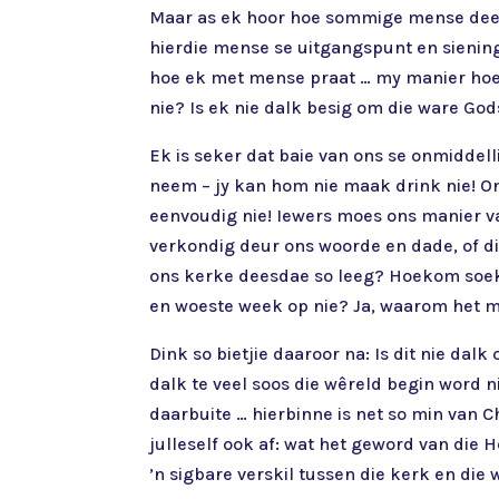
Maar as ek hoor hoe sommige mense deesd
hierdie mense se uitgangspunt en sienin
hoe ek met mense praat … my manier hoe 
nie? Is ek nie dalk besig om die ware God
Ek is seker dat baie van ons se onmiddell
neem – jy kan hom nie maak drink nie! Ons 
eenvoudig nie! Iewers moes ons manier van
verkondig deur ons woorde en dade, of di
ons kerke deesdae so leeg? Hoekom soek 
en woeste week op nie? Ja, waarom het m
Dink so bietjie daaroor na: Is dit nie da
dalk te veel soos die wêreld begin word n
daarbuite … hierbinne is net so min van Ch
julleself ook af: wat het geword van die 
’n sigbare verskil tussen die kerk en die