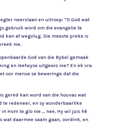
ë egter neerslaan en uitroep: “O God wat
egs gebruik word om die evangelie te
heid kan af wegvlug. Die meeste preke is
preek nie.
 geopenbaarde God van die Bybel gemaak
king en leefwyse uitgewis nie? En ek vra
rnet oor mense se beweringe dat die
ons gered kan word van die houvas wat
d te redeneer, en sy wonderbaarlike
n Hom te glo nie … nee, Hy wil juis hê
les wat daarmee saam gaan, oordink, en