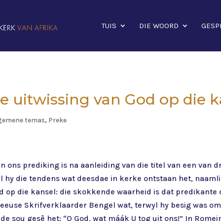
TUIS
DIE WOORD
GESP
Die uitwissing van God op die 
gemene temas
,
Preke
n ons prediking is na aanleiding van die titel van een van d
l hy die tendens wat deesdae in kerke ontstaan het, naamli
d op die kansel: die skokkende waarheid is dat predikante 
eeuse Skrifverklaarder Bengel wat, terwyl hy besig was om 
de sou gesê het: “O God, wat máák U tog uit ons!” In Romei