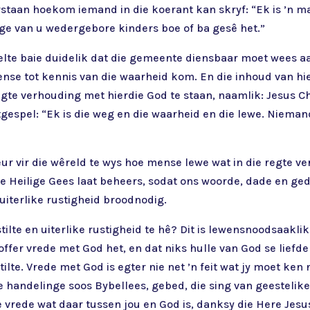
staan hoekom iemand in die koerant kan skryf: “Ek is ’n man
ge van u wedergebore kinders boe of ba gesê het.”
eelte baie duidelik dat die gemeente diensbaar moet wees a
e tot kennis van die waarheid kom. En die inhoud van hier
regte verhouding met hierdie God te staan, naamlik: Jesus C
uitgespel: “Ek is die weg en die waarheid en die lewe. Niem
ur vir die wêreld te wys hoe mense lewe wat in die regte v
e Heilige Gees laat beheers, sodat ons woorde, dade en ged
n uiterlike rustigheid broodnodig.
ilte en uiterlike rustigheid te hê? Dit is lewensnoodsaakli
noffer vrede met God het, en dat niks hulle van God se liefd
lte. Vrede met God is egter nie net ’n feit wat jy moet ken 
e handelinge soos Bybellees, gebed, die sing van geestelik
vrede wat daar tussen jou en God is, danksy die Here Jesus