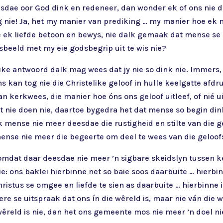
ae oor God dink en redeneer, dan wonder ek of ons nie da
g nie! Ja, het my manier van prediking … my manier hoe 
ek liefde betoon en bewys, nie dalk gemaak dat mense se 
sbeeld met my eie godsbegrip uit te wis nie?
ike antwoord dalk mag wees dat jy nie so dink nie. Immers, 
kan tog nie die Christelike geloof in hulle keelgatte afdruk
 kerkwees, die manier hoe óns ons geloof uitleef, of nié ui
t nie doen nie, daartoe bygedra het dat mense so begin din
mense nie meer deesdae die rustigheid en stilte van die
ense nie meer die begeerte om deel te wees van die geloo
lk omdat daar deesdae nie meer ’n sigbare skeidslyn tussen k
ie: ons baklei hierbinne net so baie soos daarbuite … hierbi
ristus se omgee en liefde te sien as daarbuite … hierbinne i
Here se uitspraak dat ons ín die wêreld is, maar nie ván die
 wêreld is nie, dan het ons gemeente mos nie meer ’n doel ni