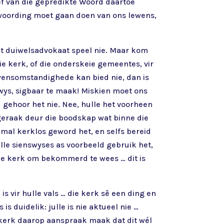
ef van die gepredikte Woord daartoe
ntwoording moet gaan doen van ons lewens,
net duiwelsadvokaat speel nie. Maar kom
ie kerk, of die onderskeie gemeentes, vir
lewensomstandighede kan bied nie, dan is
 wys, sigbaar te maak! Miskien moet ons
 gehoor het nie. Nee, hulle het voorheen
geraak deur die boodskap wat binne die
emal kerklos geword het, en selfs bereid
ulle sienswyses as voorbeeld gebruik het,
 die kerk om bekommerd te wees … dit is
”
 is vir hulle vals … die kerk sê een ding en
s duidelik: julle is nie aktueel nie …
e kerk daarop aanspraak maak dat dit wél