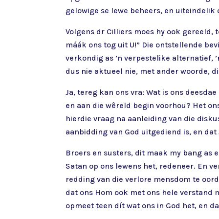
gelowige se lewe beheers, en uiteindeli
Volgens dr Cilliers moes hy ook gereeld, 
máák ons tog uit U!” Die ontstellende bev
verkondig as ’n verpestelike alternatief,
dus nie aktueel nie, met ander woorde, d
Ja, tereg kan ons vra: Wat is ons deesd
en aan die wêreld begin voorhou? Het ons
hierdie vraag na aanleiding van die disku
aanbidding van God uitgediend is, en dat J
Broers en susters, dit maak my bang as 
Satan op ons lewens het, redeneer. En ve
redding van die verlore mensdom te oordi
dat ons Hom ook met ons hele verstand m
opmeet teen dít wat ons in God het, en d