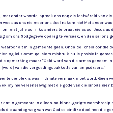
el, met ander woorde, spreek ons nog die leefwêreld van di
en wees as ons nie meer ons doel nakom nie! Met ander woord
om met julle oor niks anders te praat nie as oor Jesus as d
 besig om ons Godgegewe opdrag te versaak, en dan sal ons 
ef waaroor dit in ’n gemeente gaan. Onduidelikheid oor die 
ediening lei. Sommige leiers misbruik hulle posisie in geme
 die opmerking maak: “Geld word van die armes geneem in 
eel [word] van die vergoedingspakkette van ampsdraers.”
emeente die plek is waar lidmate vermaak moet word. Geen w
k my nie vereenselwig met die gode van die sinode nie? Di
eer dat ’n gemeente ’n alleen-na-binne-gerigte warmbroeiple
ls die aandag weg van wat God se eintlike doel met die gem