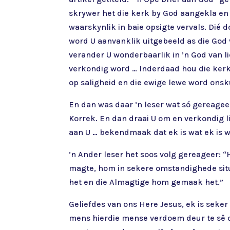
skrywer het die kerk by God aangekla en g
waarskynlik in baie opsigte vervals. Dié
word U aanvanklik uitgebeeld as die God v
verander U wonderbaarlik in ’n God van li
verkondig word … Inderdaad hou die kerk
op saligheid en die ewige lewe word on
En dan was daar ’n leser wat só gereageer
Korrek. En dan draai U om en verkondig l
aan U … bekendmaak dat ek is wat ek is we
’n Ander leser het soos volg gereageer:
magte, hom in sekere omstandighede situ
het en die Almagtige hom gemaak het.”
Geliefdes van ons Here Jesus, ek is seker
mens hierdie mense verdoem deur te sê da