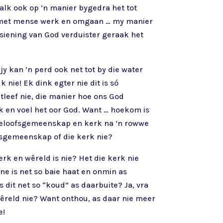
lk ook op ’n manier bygedra het tot
ek met mense werk en omgaan … my manier
siening van God verduister geraak het
jy kan ’n perd ook net tot by die water
 nie! Ek dink egter nie dit is só
tleef nie, die manier hoe ons God
k en voel het oor God. Want … hoekom is
 geloofsgemeenskap en kerk na ’n rowwe
fsgemeenskap of die kerk nie?
erk en wêreld is nie? Het die kerk nie
nne is net so baie haat en onmin as
s dit net so “koud” as daarbuite? Ja, vra
 wêreld nie? Want onthou, as daar nie meer
e!