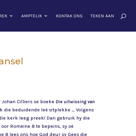
REK
AMPTELIK
KONTAK ONS
TEKEN AAN
kansel
r Johan Cilliers se boeke
Die uitwissing van
k die beduidende leë sitplekke … Volgens
die kerk leeg preek! Dan gebruik hy die
oor Romeine 8 te bepeins, sy oë
ne 8 lees ons hoe God deur sy Gees die