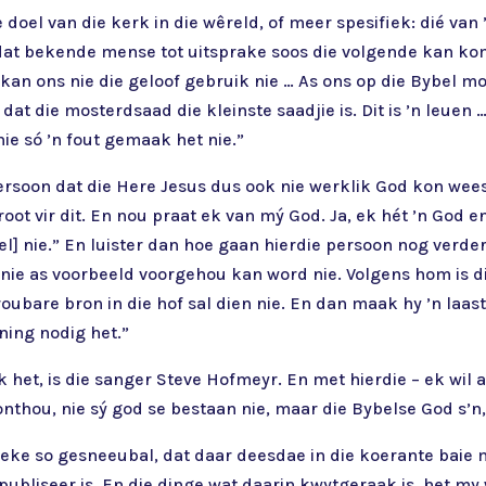
e doel van die kerk in die wêreld, of meer spesifiek: dié va
 dat bekende mense tot uitsprake soos die volgende kan ko
kan ons nie die geloof gebruik nie … As ons op die Bybel mo
t die mosterdsaad die kleinste saadjie is. Dit is ’n leuen … 
ie só ’n fout gemaak het nie.”
rsoon dat die Here Jesus dus ook nie werklik God kon wees
groot vir dit. En nou praat ek van mý God. Ja, ek hét ’n God e
bel] nie.” En luister dan hoe gaan hierdie persoon nog verde
 nie as voorbeeld voorgehou kan word nie. Volgens hom is d
troubare bron in die hof sal dien nie. En dan maak hy ’n laas
ning nodig het.”
het, is die sanger Steve Hofmeyr. En met hierdie – ek wil a
nthou, nie sý god se bestaan nie, maar die Bybelse God s’n
weke so gesneeubal, dat daar deesdae in die koerante baie m
gepubliseer is. En die dinge wat daarin kwytgeraak is, het 