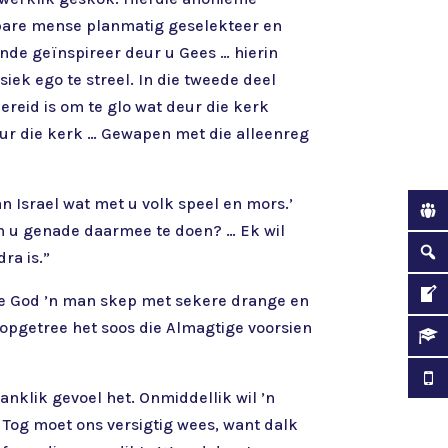
eilbare mense planmatig geselekteer en
ynde geïnspireer deur u Gees … hierin
iek ego te streel. In die tweede deel
ereid is om te glo wat deur die kerk
ur die kerk … Gewapen met die alleenreg
an Israel wat met u volk speel en mors.’
en u genade daarmee te doen? … Ek wil
ra is.”
hoe God ’n man skep met sekere drange en
opgetree het soos die Almagtige voorsien
anklik gevoel het. Onmiddellik wil ’n
 Tog moet ons versigtig wees, want dalk