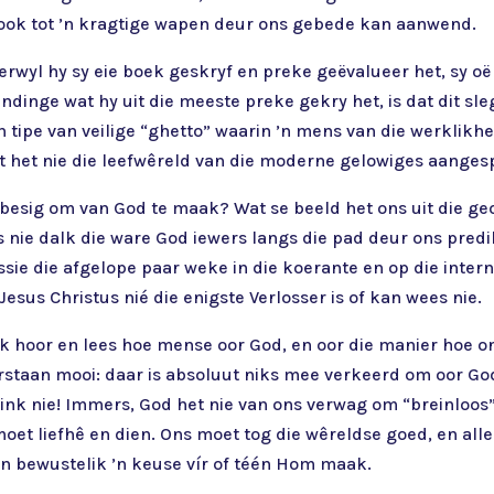
k ook tot ’n kragtige wapen deur ons gebede kan aanwend.
terwyl hy sy eie boek geskryf en preke geëvalueer het, sy o
indinge wat hy uit die meeste preke gekry het, is dat dit sl
 ’n tipe van veilige “ghetto” waarin ’n mens van die werklik
it het nie die leefwêreld van die moderne gelowiges aanges
ae besig om van God te maak? Wat se beeld het ons uit die
 nie dalk die ware God iewers langs die pad deur ons predi
ssie die afgelope paar weke in die koerante en op die inte
esus Christus nié die enigste Verlosser is of kan wees nie.
ek hoor en lees hoe mense oor God, en oor die manier hoe 
rstaan mooi: daar is absoluut niks mee verkeerd om oor Go
nk nie! Immers, God het nie van ons verwag om “breinloos” i
oet liefhê en dien. Ons moet tog die wêreldse goed, en al
an bewustelik ’n keuse vír of téén Hom maak.