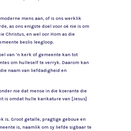
e moderne mens aan, of is ons werklik
e, as ons enigste doel voor oë nie is om
ie Christus, en wel oor Hom as die
gemeente beslis leegloop.
doel van ’n kerk of gemeente kan tot
entes om hulleself te verryk. Daarom kan
die naam van liefdadigheid en
onder nie dat mense in die koerante die
t is omdat hulle karikature van [Jesus]
k is. Groot getalle, pragtige geboue en
eente is, naamlik om sy liefde sigbaar te