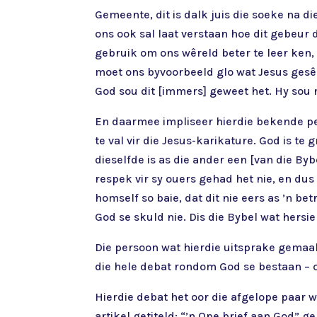
Gemeente, dit is dalk juis die soeke na di
ons ook sal laat verstaan hoe dit gebeur
gebruik om ons wêreld beter te leer ken, 
moet ons byvoorbeeld glo wat Jesus gesê da
God sou dit [immers] geweet het. Hy sou n
En daarmee impliseer hierdie bekende pe
te val vir die Jesus-karikature. God is te 
dieselfde is as die ander een [van die By
respek vir sy ouers gehad het nie, en dus
homself so baie, dat dit nie eers as ’n be
God se skuld nie. Dis die Bybel wat hersie
Die persoon wat hierdie uitsprake gemaak 
die hele debat rondom God se bestaan – o
Hierdie debat het oor die afgelope paar 
artikel getiteld: “’n Ope brief aan God” 