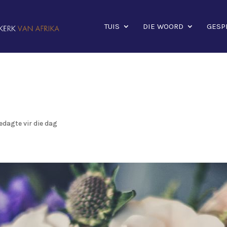
TUIS
DIE WOORD
GESP
edagte vir die dag