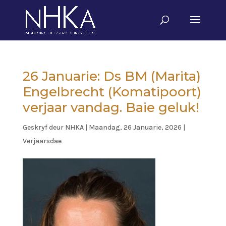
26 Januarie: Ds BM (Marita)
Engelbrecht (Komatipoort)
verjaar vandag. Baie geluk!
Geskryf deur
NHKA
|
Maandag, 26 Januarie, 2026
|
Verjaarsdae