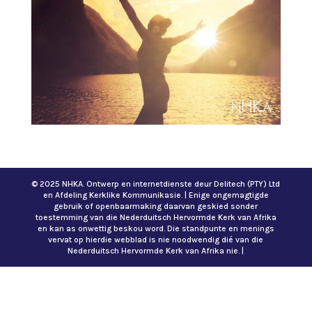
© 2025 NHKA. Ontwerp en internetdienste deur Delitech (PTY) Ltd
en Afdeling Kerklike Kommunikasie. | Enige ongemagtigde
gebruik of openbaarmaking daarvan geskied sonder
toestemming van die Nederduitsch Hervormde Kerk van Afrika
en kan as onwettig beskou word. Die standpunte en menings
vervat op hierdie webblad is nie noodwendig dié van die
Nederduitsch Hervormde Kerk van Afrika nie. |