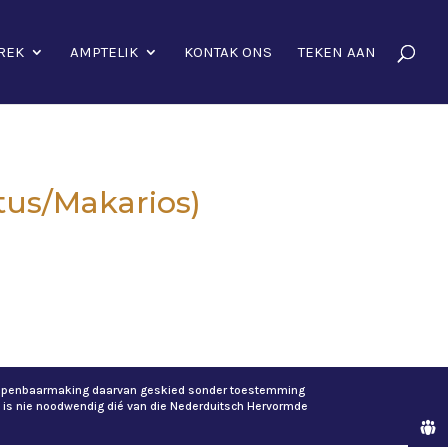
REK
AMPTELIK
KONTAK ONS
TEKEN AAN
tus/Makarios)
of openbaarmaking daarvan geskied sonder toestemming
 is nie noodwendig dié van die Nederduitsch Hervormde