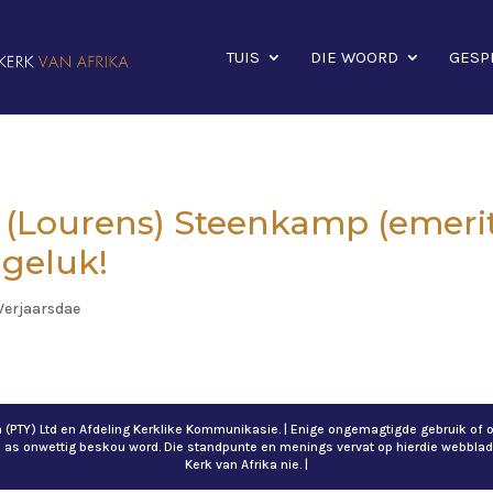
TUIS
DIE WOORD
GESP
S (Lourens) Steenkamp (emeri
 geluk!
Verjaarsdae
ch (PTY) Ltd en Afdeling Kerklike Kommunikasie. | Enige ongemagtigde gebruik 
n as onwettig beskou word. Die standpunte en menings vervat op hierdie webblad
Kerk van Afrika nie. |