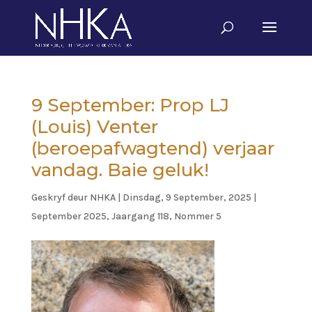
9 September: Prop LJ
(Louis) Venter
(beroepafwagtend) verjaar
vandag. Baie geluk!
Geskryf deur
NHKA
|
Dinsdag, 9 September, 2025
|
September 2025, Jaargang 118, Nommer 5