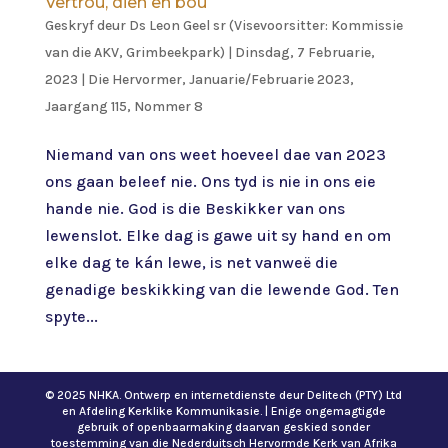
Vertrou, dien en bou
Geskryf deur
Ds Leon Geel sr (Visevoorsitter: Kommissie
van die AKV, Grimbeekpark)
|
Dinsdag, 7 Februarie,
2023
|
Die Hervormer
,
Januarie/Februarie 2023,
Jaargang 115, Nommer 8
Niemand van ons weet hoeveel dae van 2023
ons gaan beleef nie. Ons tyd is nie in ons eie
hande nie. God is die Beskikker van ons
lewenslot. Elke dag is gawe uit sy hand en om
elke dag te kán lewe, is net vanweë die
genadige beskikking van die lewende God. Ten
spyte...
© 2025 NHKA. Ontwerp en internetdienste deur Delitech (PTY) Ltd
en Afdeling Kerklike Kommunikasie. | Enige ongemagtigde
gebruik of openbaarmaking daarvan geskied sonder
toestemming van die Nederduitsch Hervormde Kerk van Afrika