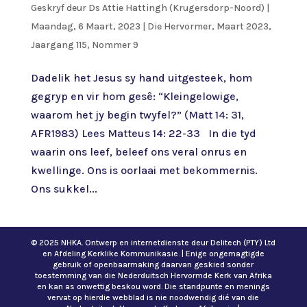
Geskryf deur
Ds Attie Hattingh (Krugersdorp-Noord)
|
Maandag, 6 Maart, 2023
|
Die Hervormer
,
Maart 2023,
Jaargang 115, Nommer 9
Dadelik het Jesus sy hand uitgesteek, hom
gegryp en vir hom gesê: “Kleingelowige,
waarom het jy begin twyfel?” (Matt 14: 31,
AFR1983) Lees Matteus 14: 22-33 In die tyd
waarin ons leef, beleef ons veral onrus en
kwellinge. Ons is oorlaai met bekommernis.
Ons sukkel...
© 2025 NHKA. Ontwerp en internetdienste deur Delitech (PTY) Ltd
en Afdeling Kerklike Kommunikasie. | Enige ongemagtigde
gebruik of openbaarmaking daarvan geskied sonder
toestemming van die Nederduitsch Hervormde Kerk van Afrika
en kan as onwettig beskou word. Die standpunte en menings
vervat op hierdie webblad is nie noodwendig dié van die