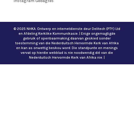
Instagram Gedagtes
© 2025 NHKA. Ontwerp en internetdienste deur Delitech (PTY) Ltd
en Afdeling Kerklike Kommunikasie. | Enige ongemagtigde
gebruik of openbaarmaking daarvan geskied sonder
toestemming van die Nederduitsch Hervormde Kerk van Afrika
en kan as onwettig beskou word. Die standpunte en menings
vervat op hierdie webblad is nie noodwendig dié van die
Nederduitsch Hervormde Kerk van Afrika nie. |