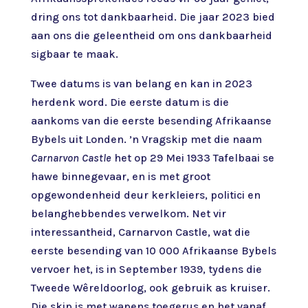
dring ons tot dankbaarheid. Die jaar 2023 bied
aan ons die geleentheid om ons dankbaarheid
sigbaar te maak.
Twee datums is van belang en kan in 2023
herdenk word. Die eerste datum is die
aankoms van die eerste besending Afrikaanse
Bybels uit Londen. ’n Vragskip met die naam
Carnarvon Castle
het op 29 Mei 1933 Tafelbaai se
hawe binnegevaar, en is met groot
opgewondenheid deur kerkleiers, politici en
belanghebbendes verwelkom. Net vir
interessantheid, Carnarvon Castle, wat die
eerste besending van 10 000 Afrikaanse Bybels
vervoer het, is in September 1939, tydens die
Tweede Wêreldoorlog, ook gebruik as kruiser.
Die skip is met wapens toegerus en het vanaf