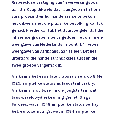
Riebeeck se vestiging van ’n verversingspos
aan die Kaap dikwels daar aangedoen het om
vars proviand vir hul handelsreise te bekom,
het dikwels met die plaaslike bevolking kontak
gehad. Hierdie kontak het daartoe gelei dat die
inheemse groepe moeite gedoen het om ’n eie
weergawe van Nederlands, moontlik ’n vroeë
weergawe van Afrikaans, aan te leer. Dit het
uiteraard die handelstransaksies tussen die
twee groepe vergemaklik.
Afrikaans het eeue later, trouens eers op 8 Mei
1925, amptelike status as landstaal verkry.
Afrikaans is op twee na die jongste taal wat
tans wêreldwyd erkenning geniet. Slegs
Faroëes, wat in 1948 amptelike status verkry
het, en Luxemburgs, wat in 1984 amptelike