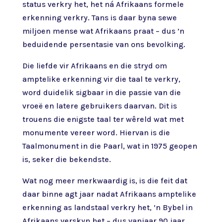
status verkry het, het ná Afrikaans formele
erkenning verkry. Tans is daar byna sewe
miljoen mense wat Afrikaans praat – dus ’n
beduidende persentasie van ons bevolking.
Die liefde vir Afrikaans en die stryd om
amptelike erkenning vir die taal te verkry,
word duidelik sigbaar in die passie van die
vroeë en latere gebruikers daarvan. Dit is
trouens die enigste taal ter wêreld wat met
monumente vereer word. Hiervan is die
Taalmonument in die Paarl, wat in 1975 geopen
is, seker die bekendste.
Wat nog meer merkwaardig is, is die feit dat
daar binne agt jaar nadat Afrikaans amptelike
erkenning as landstaal verkry het, ’n Bybel in
Afrikaans verskyn het – dus vanjaar 90 jaar