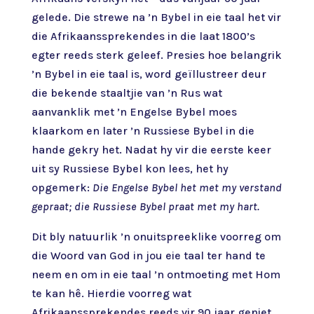
gelede. Die strewe na ’n Bybel in eie taal het vir
die Afrikaanssprekendes in die laat 1800’s
egter reeds sterk geleef. Presies hoe belangrik
’n Bybel in eie taal is, word geïllustreer deur
die bekende staaltjie van ’n Rus wat
aanvanklik met ’n Engelse Bybel moes
klaarkom en later ’n Russiese Bybel in die
hande gekry het. Nadat hy vir die eerste keer
uit sy Russiese Bybel kon lees, het hy
opgemerk:
Die Engelse Bybel het met my verstand
gepraat; die Russiese Bybel praat met my hart.
Dit bly natuurlik ’n onuitspreeklike voorreg om
die Woord van God in jou eie taal ter hand te
neem en om in eie taal ’n ontmoeting met Hom
te kan hê. Hierdie voorreg wat
Afrikaanssprekendes reeds vir 90 jaar geniet,