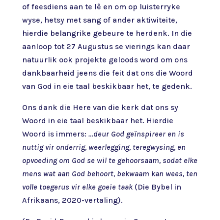
of feesdiens aan te lê en om op luisterryke
wyse, hetsy met sang of ander aktiwiteite,
hierdie belangrike gebeure te herdenk. In die
aanloop tot 27 Augustus se vierings kan daar
natuurlik ook projekte geloods word om ons
dankbaarheid jeens die feit dat ons die Woord
van God in eie taal beskikbaar het, te gedenk.
Ons dank die Here van die kerk dat ons sy
Woord in eie taal beskikbaar het. Hierdie
Woord is immers:
…deur God geïnspireer en is
nuttig vir onderrig, weerlegging, teregwysing, en
opvoeding om God se wil te gehoorsaam, sodat elke
mens wat aan God behoort, bekwaam kan wees, ten
volle toegerus vir elke goeie taak
(Die Bybel in
Afrikaans, 2020-vertaling).