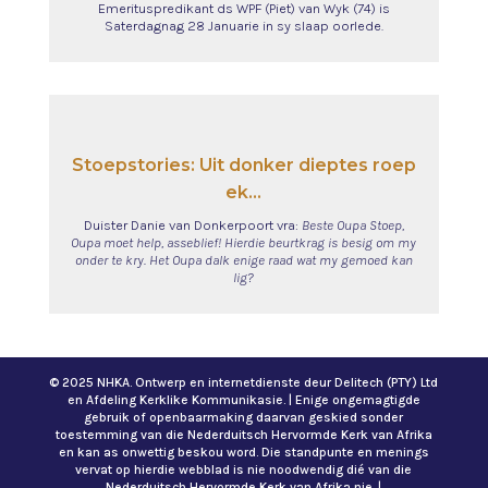
Emerituspredikant ds WPF (Piet) van Wyk (74) is
Saterdagnag 28 Januarie in sy slaap oorlede.
Stoepstories: Uit donker dieptes roep
ek...
Duister Danie van Donkerpoort vra:
Beste Oupa Stoep,
Oupa moet help, asseblief! Hierdie beurtkrag is besig om my
onder te kry. Het Oupa dalk enige raad wat my gemoed kan
lig?
© 2025 NHKA. Ontwerp en internetdienste deur Delitech (PTY) Ltd
en Afdeling Kerklike Kommunikasie. | Enige ongemagtigde
gebruik of openbaarmaking daarvan geskied sonder
toestemming van die Nederduitsch Hervormde Kerk van Afrika
en kan as onwettig beskou word. Die standpunte en menings
vervat op hierdie webblad is nie noodwendig dié van die
Nederduitsch Hervormde Kerk van Afrika nie. |