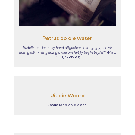
Petrus op die water
Dadelik het Jesus sy hand uitgesteek, hom gegryp en vir
hom gesê: “Kleingelowige, waarom het jy begin twyfel?”
(Matt
14: 31, AFR1983)
Uit die Woord
Jesus loop op die see