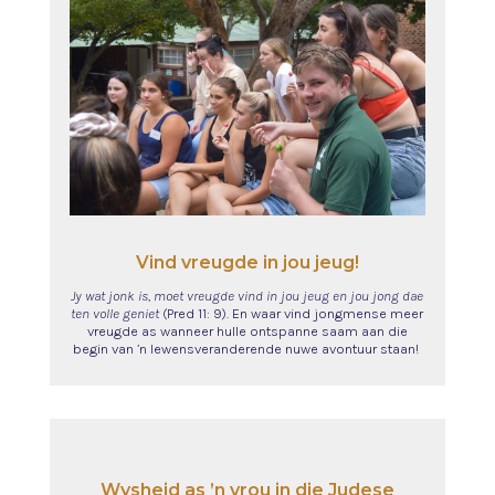
Vind vreugde in jou jeug!
Jy wat jonk is, moet vreugde vind in jou jeug en jou jong dae
ten volle geniet
(Pred 11: 9). En waar vind jongmense meer
vreugde as wanneer hulle ontspanne saam aan die
begin van ’n lewensveranderende nuwe avontuur staan!
Wysheid as ’n vrou in die Judese