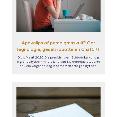
Apokalips of paradigmaskuif? Oor
tegnologie, geselsrobotte en ChatGPT
Dit is Maart 2020. Die president van Suid-Afrika kondig
’n grendeltydperk vir die land aan. My derdejaarstudente
sou die volgende dag ’n semestertoets geskryf het…