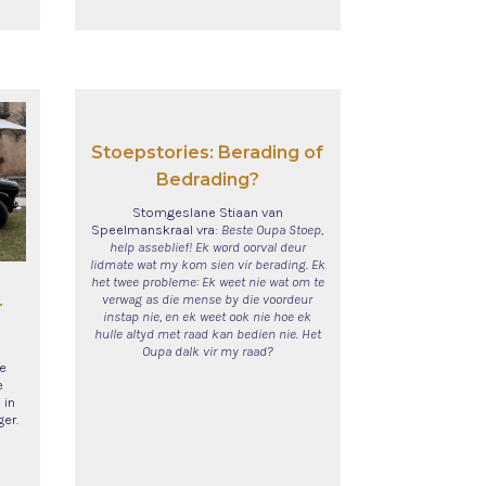
Stoepstories: Berading of
Bedrading?
Stomgeslane Stiaan van
Speelmanskraal vra:
Beste Oupa Stoep,
help asseblief! Ek word oorval deur
lidmate wat my kom sien vir berading. Ek
het twee probleme: Ek weet nie wat om te
verwag as die mense by die voordeur
r
instap nie, en ek weet ook nie hoe ek
hulle altyd met raad kan bedien nie. Het
Oupa dalk vir my raad?
e
e
 in
er.