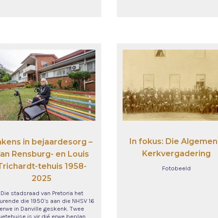
In fokus: Die Algeme
kens in bejaardesorg –
Kerkvergadering
an Rensburg- en Louis
Trichardt-tehuis 1958-
Fotobeeld
2025
Die stadsraad van Pretoria het
urende die 1950’s aan die NHSV 16
erwe in Danville geskenk. Twee
uetehuise is vir dié erwe beplan…