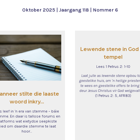
Oktober 2025 | Jaargang 118 | Nommer 6
Lewende stene in God
tempel
Lees 1 Petrus 2: 1-10
Laat julle as lewende stene opbou to
geestelike huis, om ’n heilige priest
te wees en geestelike offers te bring
deur Jesus Christus vir God welgevalli
nneer stilte die laaste
(1 Petrus 2: 5, AFR83)
woord inkry...
 leef in ’n era van stemme – báie
mme. En daar is tallose forums en
latforms wat eietydse seepkiste
ied om daardie stemme te laat
hoor…