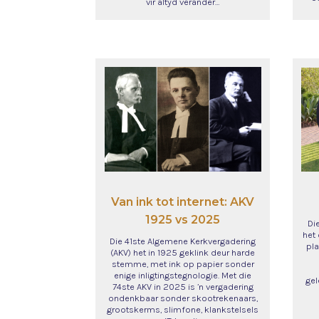
vir altyd verander…
Van ink tot internet: AKV
1925 vs 2025
Di
het
Die 41ste Algemene Kerkvergadering
pla
(AKV) het in 1925 geklink deur harde
stemme, met ink op papier sonder
enige inligtingstegnologie. Met die
gel
74ste AKV in 2025 is ’n vergadering
ondenkbaar sonder skootrekenaars,
grootskerms, slimfone, klankstelsels