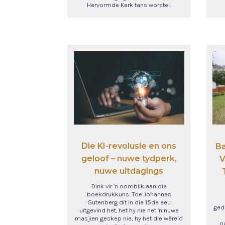
Hervormde Kerk tans worstel.
Die KI-revolusie en ons
Ba
geloof – nuwe tydperk,
V
nuwe uitdagings
Dink vir ’n oomblik aan die
boekdrukkuns. Toe Johannes
Gutenberg dit in die 15de eeu
ged
uitgevind het, het hy nie net ’n nuwe
masjien geskep nie; hy het die wêreld
o