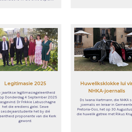
Huweliksklokke lui vi
Legitimasie 2025
NHKA-joernalis
e jaarlikse legitimasiegeleentheid
 op Donderdag 4 September 2025
Ds Iwana Hartmann, die NHKA s
asgevind. Dr Frikkie Labuschagne
joernalis en leraar in Gemeent
het die erediens gelei. Sewe
Pretoria-Oos, het op 30 Augustus
sesdejaarstudente het by dié
die huwelik getree met Rikus Krug
eentheid proponente van die Kerk
geword.