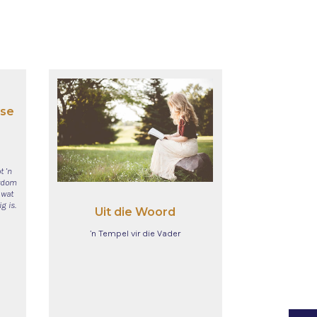
 se
t ’n
erdom
 wat
g is.
Uit die Woord
’n Tempel vir die Vader