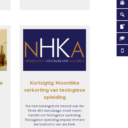
ne
Kortsigtig: Moontlike
verkorting van teologiese
opleiding
Die heel belangrikste besluit wat die
74ste AKV eersdaags moet neem,
handel oor teologiese opleiding.
Teologiese opleiding bepaal immers
die toekoms van die Kerk.