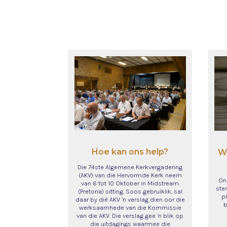
Hoe kan ons help?
Wa
Die 74ste Algemene Kerkvergadering
(AKV) van die Hervormde Kerk neem
Ons
van 6 tot 10 Oktober in Midstream
ste
(Pretoria) sitting. Soos gebruiklik, sal
p
daar by dié AKV ’n verslag dien oor die
b
werksaamhede van die Kommissie
van die AKV. Die verslag gee ’n blik op
die uitdagings waarmee die