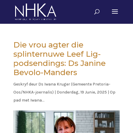
Die vrou agter die
splinternuwe Leef Lig-
podsendings: Ds Janine
Bevolo-Manders
Geskryf deur
Ds Iwana Kruger (Gemeente Pretoria-
Oos/NHKA-joernalis)
|
Donderdag, 19 Junie, 2025
|
Op
pad met Iwana...