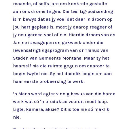
maande, of selfs jare om konkrete gestalte
aan ons drome te gee. Die
Leef Lig
-podsending
is ’n bewys dat as jy voel dat daar ’n droom op
jou hart geplaas is, moet jy daarop reageer of
jy nou gereed voel of nie. Hierdie droom van ds
Janine is vasgepen en gekweek onder die
lewensafrigtingsprogram van dr Thinus van
Staden van Gemeente Montana. Maar sy het
haarself nie die ruimte gegun om daaroor te
begin twyfel nie. Sy het dadelik begin om aan
haar eerste probeerslag te werk.
’n Mens word egter vinnig bewus van die harde
werk wat só ’n produksie vooruit moet loop.
Ligte, kamera, aksie? Dit is toe nie só maklik
nie.