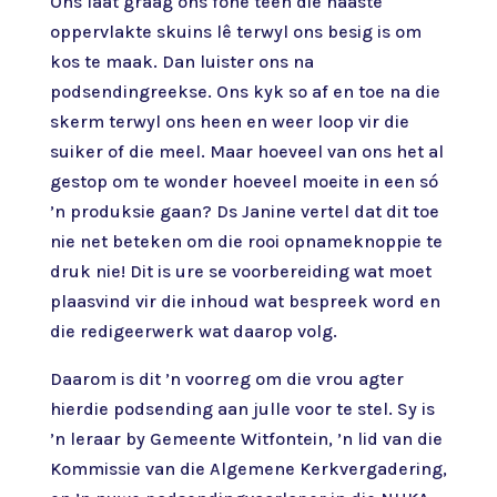
Ons laat graag ons fone teen die naaste
oppervlakte skuins lê terwyl ons besig is om
kos te maak. Dan luister ons na
podsendingreekse. Ons kyk so af en toe na die
skerm terwyl ons heen en weer loop vir die
suiker of die meel. Maar hoeveel van ons het al
gestop om te wonder hoeveel moeite in een só
’n produksie gaan? Ds Janine vertel dat dit toe
nie net beteken om die rooi opnameknoppie te
druk nie! Dit is ure se voorbereiding wat moet
plaasvind vir die inhoud wat bespreek word en
die redigeerwerk wat daarop volg.
Daarom is dit ’n voorreg om die vrou agter
hierdie podsending aan julle voor te stel. Sy is
’n leraar by Gemeente Witfontein, ’n lid van die
Kommissie van die Algemene Kerkvergadering,