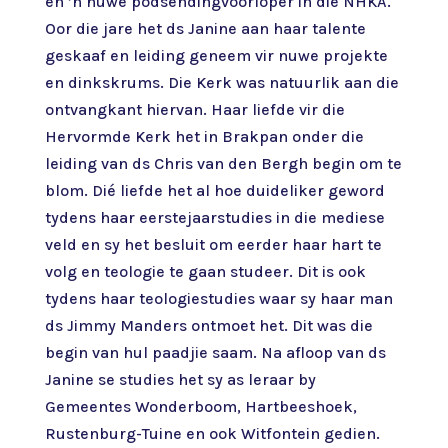
en ’n nuwe podsendingvoorloper in die NHKA.
Oor die jare het ds Janine aan haar talente
geskaaf en leiding geneem vir nuwe projekte
en dinkskrums. Die Kerk was natuurlik aan die
ontvangkant hiervan. Haar liefde vir die
Hervormde Kerk het in Brakpan onder die
leiding van ds Chris van den Bergh begin om te
blom. Dié liefde het al hoe duideliker geword
tydens haar eerstejaarstudies in die mediese
veld en sy het besluit om eerder haar hart te
volg en teologie te gaan studeer. Dit is ook
tydens haar teologiestudies waar sy haar man
ds Jimmy Manders ontmoet het. Dit was die
begin van hul paadjie saam. Na afloop van ds
Janine se studies het sy as leraar by
Gemeentes Wonderboom, Hartbeeshoek,
Rustenburg-Tuine en ook Witfontein gedien.