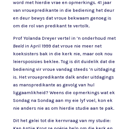
word met hierdie vrae en opmerkings. 41 jaar
van vrouepredikante in die bediening het deur
en deur bewys dat vroue bekwaam genoeg is
om die rol van predikant te vertolk.
Prof Yolanda Dreyer vertel in ’n onderhoud met
Beeld
in April 1999 dat vroue nie meer net
koeksisters bak in die kerk nie, maar ook nou
leiersposisies beklee. Tog is dit duidelik dat die
bediening vir vroue vandag steeds ’n uitdaging
is. Het vrouepredikante dalk ander uitdagings
as manspredikante as gevolg van hul
liggaamlikheid? Weens die opmerkings wat ek
Sondag na Sondag aan my eie lyf voel, kon ek
nie anders nie as om hierdie studie aan te pak.
Dit het gelei tot die kernvraag van my studie:
Kan Antjie Krog se poësie help om die kerk en