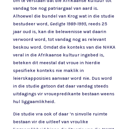
om te verstaan dat die Afrikaanse kultuur tot
vandag toe nog patriargaal van aard is.
Alhoewel die bundel van Krog wat in die studie
bestudeer word,
Gedigte 1989-1995,
reeds 25
jaar oud is, kan die belewenisse wat daarin
verwoord word, tot vandag nog as relevant
beskou word. Omdat die konteks van die NHKA
veral in die Afrikaanse kultuur ingebed is,
beteken dit meestal dat vroue in hierdie
spesifieke konteks nie maklik in
leierskapposisies aanvaar word nie. Dus word
in die studie getoon dat daar vandag steeds
uitdagings vir vrouepredikante bestaan weens
hul liggaamlikheid.
Die studie vra ook of daar ’n sinvolle ruimte
bestaan vir die uitleef van vroulike