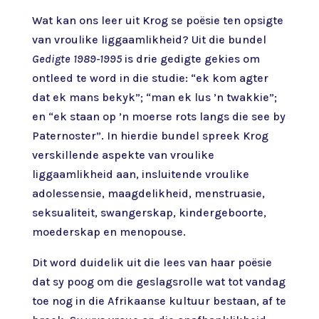
Wat kan ons leer uit Krog se poësie ten opsigte
van vroulike liggaamlikheid? Uit die bundel
Gedigte 1989-1995
is drie gedigte gekies om
ontleed te word in die studie: “ek kom agter
dat ek mans bekyk”; “man ek lus ’n twakkie”;
en “ek staan op ’n moerse rots langs die see by
Paternoster”. In hierdie bundel spreek Krog
verskillende aspekte van vroulike
liggaamlikheid aan, insluitende vroulike
adolessensie, maagdelikheid, menstruasie,
seksualiteit, swangerskap, kindergeboorte,
moederskap en menopouse.
Dit word duidelik uit die lees van haar poësie
dat sy poog om die geslagsrolle wat tot vandag
toe nog in die Afrikaanse kultuur bestaan, af te