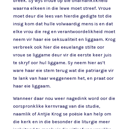
breek. Sy wys vroue op die onafhanklikheid
waarna elkeen in die lewe moet streef. Vroue
moet deur die lees van hierdie gedigte tot die
insig kom dat hulle volwaardig mens is en dat
elke vrou die reg en verantwoordelikheid moet
neem vir haar eie seksualiteit en liggaam. Krog
verbreek ook hier die eeuelange stilte oor
vroue se liggame deur vir die eerste keer juis
te skryf oor hul liggame. Sy neem hier as’t
ware haar eie stem terug wat die patriargie vir
te lank van haar weggeneem het, en praat oor
haar eie liggaam.
Wanneer daar nou weer nagedink word oor die
oorspronklike kernvraag van die studie,
naamlik of Antjie Krog se poësie kan help om
die kerk en in die besonder die liturgie meer