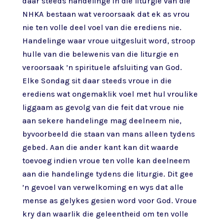
daar steeds handelinge in die liturgie van die
NHKA bestaan wat veroorsaak dat ek as vrou
nie ten volle deel voel van die erediens nie.
Handelinge waar vroue uitgesluit word, stroop
hulle van die belewenis van die liturgie en
veroorsaak ’n spirituele afsluiting van God.
Elke Sondag sit daar steeds vroue in die
erediens wat ongemaklik voel met hul vroulike
liggaam as gevolg van die feit dat vroue nie
aan sekere handelinge mag deelneem nie,
byvoorbeeld die staan van mans alleen tydens
gebed. Aan die ander kant kan dit waarde
toevoeg indien vroue ten volle kan deelneem
aan die handelinge tydens die liturgie. Dit gee
’n gevoel van verwelkoming en wys dat alle
mense as gelykes gesien word voor God. Vroue
kry dan waarlik die geleentheid om ten volle