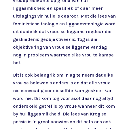
vrouepredikante op grond van hul
liggaamlikheid en spesifiek of daar meer
uitdagings vir hulle is daaroor. Met die lees van
feministiese teologie en liggaamsteologie word
dit duidelik dat vroue se liggame regdeur die
geskiedenis geobjektiveer is. Tog is die
objektivering van vroue se liggame vandag
nog ’n probleem waarmee elke vrou te kampe
het.
Dit is ook belangrik om in ag te neem dat elke
vrou se belewenis anders is en dat alle vroue
nie eenvoudig oor dieselfde kam geskeer kan
word nie. Dit kom tog voor asof daar nog altyd
onderskeid getref is by vroue wanneer dit kom
by hul liggaamlikheid. Die lees van Krog se
poësie is ’n groot aanwins en dit help ons ook