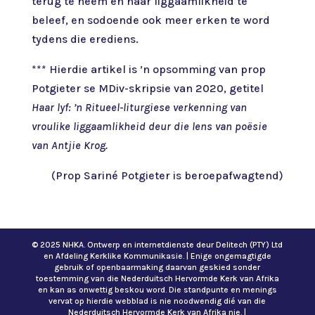
terug te neem en haar liggaamlikheid te
beleef, en sodoende ook meer erken te word
tydens die erediens.
*** Hierdie artikel is ’n opsomming van prop
Potgieter se MDiv-skripsie van 2020, getitel
Haar lyf: ’n Ritueel-liturgiese verkenning van
vroulike liggaamlikheid deur die lens van poësie
van Antjie Krog.
(Prop Sariné Potgieter is beroepafwagtend)
© 2025 NHKA. Ontwerp en internetdienste deur Delitech (PTY) Ltd
en Afdeling Kerklike Kommunikasie. | Enige ongemagtigde
gebruik of openbaarmaking daarvan geskied sonder
toestemming van die Nederduitsch Hervormde Kerk van Afrika
en kan as onwettig beskou word. Die standpunte en menings
vervat op hierdie webblad is nie noodwendig dié van die
Nederduitsch Hervormde Kerk van Afrika nie. |