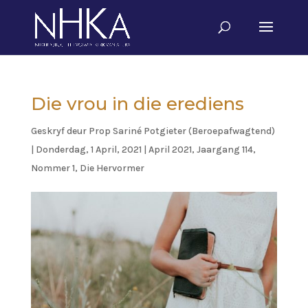
Die vrou in die erediens
Geskryf deur
Prop Sariné Potgieter (Beroepafwagtend)
|
Donderdag, 1 April, 2021
|
April 2021, Jaargang 114,
Nommer 1
,
Die Hervormer