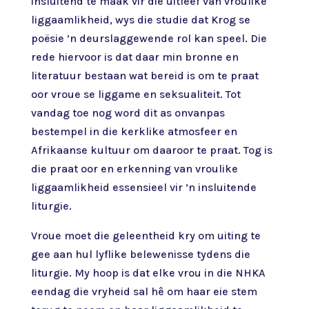
insluitend te maak vir die uitleef van vroulike
liggaamlikheid, wys die studie dat Krog se
poësie ’n deurslaggewende rol kan speel. Die
rede hiervoor is dat daar min bronne en
literatuur bestaan wat bereid is om te praat
oor vroue se liggame en seksualiteit. Tot
vandag toe nog word dit as onvanpas
bestempel in die kerklike atmosfeer en
Afrikaanse kultuur om daaroor te praat. Tog is
die praat oor en erkenning van vroulike
liggaamlikheid essensieel vir ’n insluitende
liturgie.
Vroue moet die geleentheid kry om uiting te
gee aan hul lyflike belewenisse tydens die
liturgie. My hoop is dat elke vrou in die NHKA
eendag die vryheid sal hê om haar eie stem