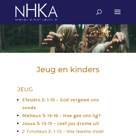
Jeug en kinders
JEUG
Efesiërs 2: 1-10 – God vergewe ons
sonde
Matteus 5: 14-16 – Hoe gee ons lig?
Josua 5: 13-15 – Leef jou drome uit
2 Timoteus 2: 1-13 – Ons lewens moet