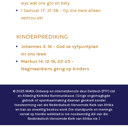
wys wat ons glo en bely
1 Samuel 17: 31-58 – Op die Here alleen
vertrou ek!
KINDERPREDIKING
Johannes 3: 16 – God se vyfpuntplan
vir ons lewe
Markus 14: 12-16, 22-25 –
Nagmaaldiens gerig op kinders
© 2025 NHKA. Ontwerp en internetdienste deur Delitech (PTY) Ltd
en Afdeling Kerklike Kommunikasie. | Enige ongemagtigde
gebruik of openbaarmaking daarvan geskied sonder
toestemming van die Nederduitsch Hervormde Kerk van Afrika
en kan as onwettig beskou word. Die standpunte en menings
vervat op hierdie webblad is nie noodwendig dié van die
Nederduitsch Hervormde Kerk van Afrika nie. |