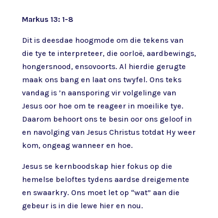
Markus 13: 1-8
Dit is deesdae hoogmode om die tekens van
die tye te interpreteer, die oorloë, aardbewings,
hongersnood, ensovoorts. Al hierdie gerugte
maak ons bang en laat ons twyfel. Ons teks
vandag is ’n aansporing vir volgelinge van
Jesus oor hoe om te reageer in moeilike tye.
Daarom behoort ons te besin oor ons geloof in
en navolging van Jesus Christus totdat Hy weer
kom, ongeag wanneer en hoe.
Jesus se kernboodskap hier fokus op die
hemelse beloftes tydens aardse dreigemente
en swaarkry. Ons moet let op “wat” aan die
gebeur is in die lewe hier en nou.