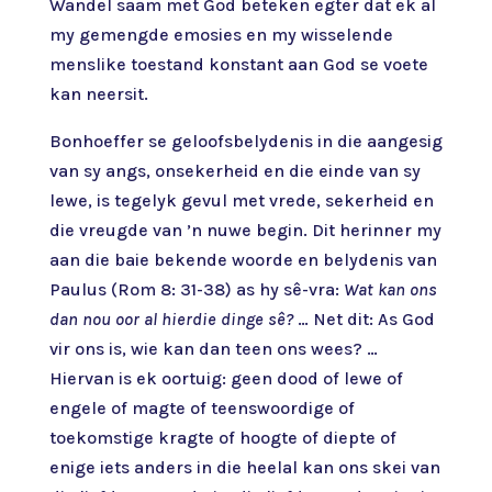
Wandel saam met God beteken egter dat ek al
my gemengde emosies en my wisselende
menslike toestand konstant aan God se voete
kan neersit.
Bonhoeffer se geloofsbelydenis in die aangesig
van sy angs, onsekerheid en die einde van sy
lewe, is tegelyk gevul met vrede, sekerheid en
die vreugde van ’n nuwe begin. Dit herinner my
aan die baie bekende woorde en belydenis van
Paulus (Rom 8: 31-38) as hy sê-vra:
Wat kan ons
dan nou oor al hierdie dinge sê?
… Net dit: As God
vir ons is, wie kan dan teen ons wees? …
Hiervan is ek oortuig: geen dood of lewe of
engele of magte of teenswoordige of
toekomstige kragte of hoogte of diepte of
enige iets anders in die heelal kan ons skei van