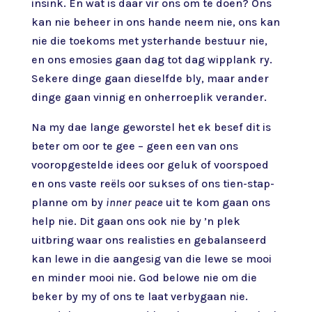
insink. En wat is daar vir ons om te doen? Ons
kan nie beheer in ons hande neem nie, ons kan
nie die toekoms met ysterhande bestuur nie,
en ons emosies gaan dag tot dag wipplank ry.
Sekere dinge gaan dieselfde bly, maar ander
dinge gaan vinnig en onherroeplik verander.
Na my dae lange geworstel het ek besef dit is
beter om oor te gee – geen een van ons
vooropgestelde idees oor geluk of voorspoed
en ons vaste reëls oor sukses of ons tien-stap-
planne om by
inner peace
uit te kom gaan ons
help nie. Dit gaan ons ook nie by ’n plek
uitbring waar ons realisties en gebalanseerd
kan lewe in die aangesig van die lewe se mooi
en minder mooi nie. God belowe nie om die
beker by my of ons te laat verbygaan nie.