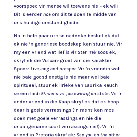
voorspoed vir mense wil toewens nie – ek wil!
Dit is eerder
hoe
om dit te doen te midde van
ons huidige omstandighede.
Na ’n hele paar ure se nadenke besluit ek dat
ek nie ’n generiese boodskap kan stuur nie. Vir
my een vriend wat lief is vir
Star Trek
soos ek,
skryf ek die Vulcan-groet van die karakter
Spock:
Live long and prosper
. Vir ’n vriendin wat
nie baie godsdienstig is nie maar wel baie
spiritueel, stuur ek lirieke van Laurika Rauch
se een lied:
Ek wens vir jou ewewig en stilte
. Vir ’n
ander vriend in die Kaap skryf ek dat ek hoop
daar is goeie verrassings (’n mens kan mos
doen met goeie verrassings en nie die
onaangename soort verrassings nie!). Vir ’n
vriend in Pretoria skryf ek:
See you on the other