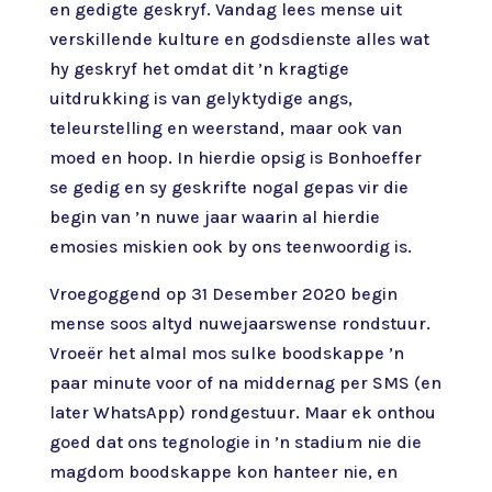
en gedigte geskryf. Vandag lees mense uit
verskillende kulture en godsdienste alles wat
hy geskryf het omdat dit ’n kragtige
uitdrukking is van gelyktydige angs,
teleurstelling en weerstand, maar ook van
moed en hoop. In hierdie opsig is Bonhoeffer
se gedig en sy geskrifte nogal gepas vir die
begin van ’n nuwe jaar waarin al hierdie
emosies miskien ook by ons teenwoordig is.
Vroegoggend op 31 Desember 2020 begin
mense soos altyd nuwejaarswense rondstuur.
Vroeër het almal mos sulke boodskappe ’n
paar minute voor of na middernag per SMS (en
later WhatsApp) rondgestuur. Maar ek onthou
goed dat ons tegnologie in ’n stadium nie die
magdom boodskappe kon hanteer nie, en