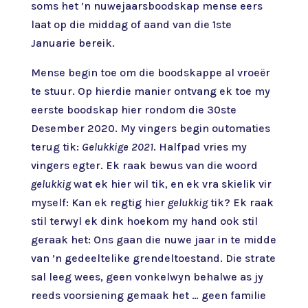
soms het ’n nuwejaarsboodskap mense eers
laat op die middag of aand van die 1ste
Januarie bereik.
Mense begin toe om die boodskappe al vroeër
te stuur. Op hierdie manier ontvang ek toe my
eerste boodskap hier rondom die 30ste
Desember 2020. My vingers begin outomaties
terug tik:
Gelukkige 2021
. Halfpad vries my
vingers egter. Ek raak bewus van die woord
gelukkig
wat ek hier wil tik, en ek vra skielik vir
myself: Kan ek regtig hier
gelukkig
tik? Ek raak
stil terwyl ek dink hoekom my hand ook stil
geraak het: Ons gaan die nuwe jaar in te midde
van ’n gedeeltelike grendeltoestand. Die strate
sal leeg wees, geen vonkelwyn behalwe as jy
reeds voorsiening gemaak het … geen familie