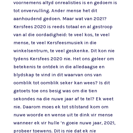
voornemens altyd onrealisties is en gedoem is
tot onvervulling. Ander mense het dit
aanhoudend gedoen. Maar wat van 2021?
Kersfees 2020 is reeds totaal en al gestroop
van al die oordadigheid: te veel kos, te veel
mense, te veel Kersfeesmusiek in die
winkelsentrum, te veel geskenke. Dit kon nie
tydens Kersfees 2020 nie. Het ons geleer om
betekenis te ontdek in die alledaagse en
blydskap te vind in dit waarvan ons van
oomblik tot oomblik seker kan wees? Is dit
getoets toe ons besig was om die tien
sekondes na die nuwe jaar af te tel? Ek weet
nie. Daarom moes ek tot stilstand kom om
nuwe woorde en wense uit te dink vir mense
wanneer ek vir hulle ’n goeie nuwe jaar, 2021,
probeer toewens. Dit is nie dat ek
nie