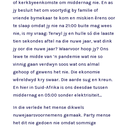
of kerkbyeenkomste om middernag nie. En as
jy besluit het om voortydig by familie of
vriende bymekaar te kom en miskien êrens oor
te slaap omdat jy nie na 21:00 buite mag wees
nie, is my vraag: Terwyl jy en hulle só die laaste
tien sekondes aftel na die nuwe jaar, wat dink
jy oor die nuwe jaar? Waarvoor hoop jy? Ons
lewe te midde van ’n pandemie wat nie so
vinnig gaan verdwyn soos wat ons almal
gehoop of gewens het nie. Die ekonomie
wêreldwyd kry swaar. Die aarde sug en kreun.
En hier in Suid-Afrika is ons deesdae tussen
middernag en 05:00 sonder elektrisiteit…
In die verlede het mense dikwels
nuwejaarsvoornemens gemaak. Party mense
het dit nie gedoen nie omdat sommige