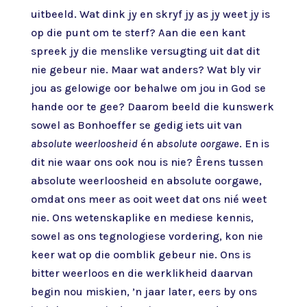
uitbeeld. Wat dink jy en skryf jy as jy weet jy is
op die punt om te sterf? Aan die een kant
spreek jy die menslike versugting uit dat dit
nie gebeur nie. Maar wat anders? Wat bly vir
jou as gelowige oor behalwe om jou in God se
hande oor te gee? Daarom beeld die kunswerk
sowel as Bonhoeffer se gedig iets uit van
absolute weerloosheid
én
absolute oorgawe
. En is
dit nie waar ons ook nou is nie? Êrens tussen
absolute weerloosheid en absolute oorgawe,
omdat ons meer as ooit weet dat ons nié weet
nie. Ons wetenskaplike en mediese kennis,
sowel as ons tegnologiese vordering, kon nie
keer wat op die oomblik gebeur nie. Ons is
bitter weerloos en die werklikheid daarvan
begin nou miskien, ’n jaar later, eers by ons