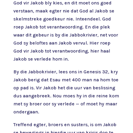
God vir Jakob bly kies, en dit moet ons goed
verstaan, maak egter nie dat God al Jakob se
skelmstreke goedkeur nie. Inteendeel. God
roep Jakob tot verantwoording. En die plek
waar dit gebeur is by die Jabbokrivier, net voor
God sy beloftes aan Jakob vervul. Hier roep
God vir Jakob tot verantwoording, hier haal
Jakob se verlede hom in.
By die Jabbokrivier, lees ons in Genesis 32, kry
Jakob berig dat Esau met 400 man na hom toe
op pad is. Vir Jakob het die uur van beslissing
dus aangebreek. Nou moes hy in die reine kom
met sy broer oor sy verlede — of moet hy maar
ondergaan.
Treffend egter, broers en susters, is om Jakob
se bewegings in hierdie uur van krisis dop te