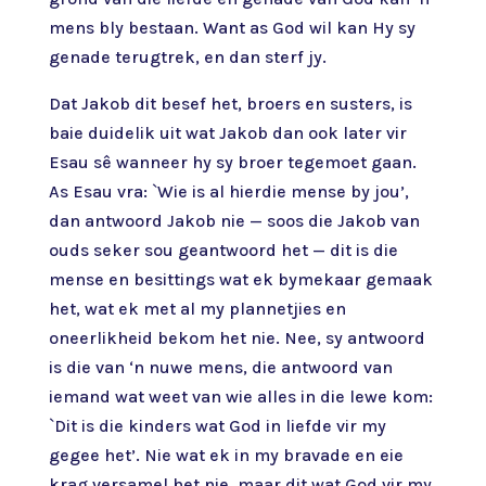
mens bly bestaan. Want as God wil kan Hy sy
genade terugtrek, en dan sterf jy.
Dat Jakob dit besef het, broers en susters, is
baie duidelik uit wat Jakob dan ook later vir
Esau sê wanneer hy sy broer tegemoet gaan.
As Esau vra: `Wie is al hierdie mense by jou’,
dan antwoord Jakob nie — soos die Jakob van
ouds seker sou geantwoord het — dit is die
mense en besittings wat ek bymekaar gemaak
het, wat ek met al my plannetjies en
oneerlikheid bekom het nie. Nee, sy antwoord
is die van ‘n nuwe mens, die antwoord van
iemand wat weet van wie alles in die lewe kom:
`Dit is die kinders wat God in liefde vir my
gegee het’. Nie wat ek in my bravade en eie
krag versamel het nie, maar dit wat God vir my