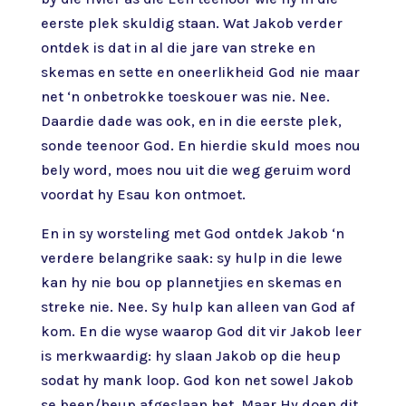
eerste plek skuldig staan. Wat Jakob verder
ontdek is dat in al die jare van streke en
skemas en sette en oneerlikheid God nie maar
net ‘n onbetrokke toeskouer was nie. Nee.
Daardie dade was ook, en in die eerste plek,
sonde teenoor God. En hierdie skuld moes nou
bely word, moes nou uit die weg geruim word
voordat hy Esau kon ontmoet.
En in sy worsteling met God ontdek Jakob ‘n
verdere belangrike saak: sy hulp in die lewe
kan hy nie bou op plannetjies en skemas en
streke nie. Nee. Sy hulp kan alleen van God af
kom. En die wyse waarop God dit vir Jakob leer
is merkwaardig: hy slaan Jakob op die heup
sodat hy mank loop. God kon net sowel Jakob
se been/heup afgeslaan het. Maar Hy doen dit