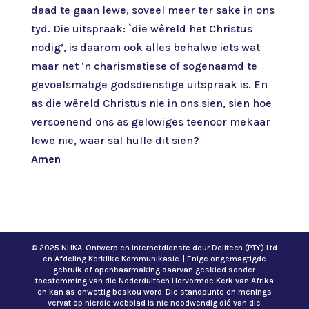
daad te gaan lewe, soveel meer ter sake in ons
tyd. Die uitspraak: `die wêreld het Christus
nodig’, is daarom ook alles behalwe iets wat
maar net ‘n charismatiese of sogenaamd te
gevoelsmatige godsdienstige uitspraak is. En
as die wêreld Christus nie in ons sien, sien hoe
versoenend ons as gelowiges teenoor mekaar
lewe nie, waar sal hulle dit sien?
Amen
© 2025 NHKA. Ontwerp en internetdienste deur Delitech (PTY) Ltd
en Afdeling Kerklike Kommunikasie. | Enige ongemagtigde
gebruik of openbaarmaking daarvan geskied sonder
toestemming van die Nederduitsch Hervormde Kerk van Afrika
en kan as onwettig beskou word. Die standpunte en menings
vervat op hierdie webblad is nie noodwendig dié van die