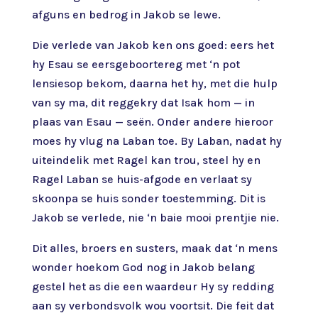
afguns en bedrog in Jakob se lewe.
Die verlede van Jakob ken ons goed: eers het
hy Esau se eersgeboortereg met ‘n pot
lensiesop bekom, daarna het hy, met die hulp
van sy ma, dit reggekry dat Isak hom — in
plaas van Esau — seën. Onder andere hieroor
moes hy vlug na Laban toe. By Laban, nadat hy
uiteindelik met Ragel kan trou, steel hy en
Ragel Laban se huis-afgode en verlaat sy
skoonpa se huis sonder toestemming. Dit is
Jakob se verlede, nie ‘n baie mooi prentjie nie.
Dit alles, broers en susters, maak dat ‘n mens
wonder hoekom God nog in Jakob belang
gestel het as die een waardeur Hy sy redding
aan sy verbondsvolk wou voortsit. Die feit dat