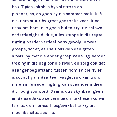
hou. Tipies Jakob is hy vol streke en
plannetjies, en gaan hy nie sommer maklik lê
nie. Eers stuur hy groot geskenke vooruit na
Esau om hom in ‘n goeie bui te kry. Hy belowe
onderdanigheid, dus, alles stappe in die regte
rigting. Verder verdeel hy sy gevolg in twee
groepe, sodat, as Esau miskien een groep
uitwis, hy met die ander groep kan vlug. Verder
trek hy in die nag oor die rivier, en sorg ook dat
daar genoeg afstand tussen hom en die rivier
is sodat hy nie daarteen vasgedruk kan word
nie en in ‘n ander rigting kan spaander indien
dit nodig sou word. Daar is dus skynbaar geen
einde aan Jakob se vermoë om taktiese skuiwe
te maak en homself losgewikkel te kry uit
moeilike situasies nie.