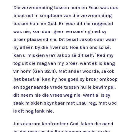
Die vervreemding tussen hom en Esau was dus
bloot net ‘n simptoom van die vervreemding
tussen hom en God. En voor dit nie reggestel
was nie, kon daar geen versoening met sy
broer plaasvind nie. Dit besef Jakob daar waar
hy alleen by die rivier sit. Hoe kan ons so sê,
kan u miskien vra? Jakob sê dit self: `Red my
tog uit die mag van my broer, want ek is bang
vir hom’ (Gen 32:11). Met ander woorde, Jakob
het besef: al kan hy hoe goed sy broer omkoop
en sogenaamde vrede tussen hulle bewimpel,
dit neem nie die vrees weg nie. Want al is sy
saak miskien skynbaar met Esau reg, met God
is dit nog lank nie.
Juis daarom konfronteer God Jakob die aand
by die rivier as dié Een teenoor wie hy in die