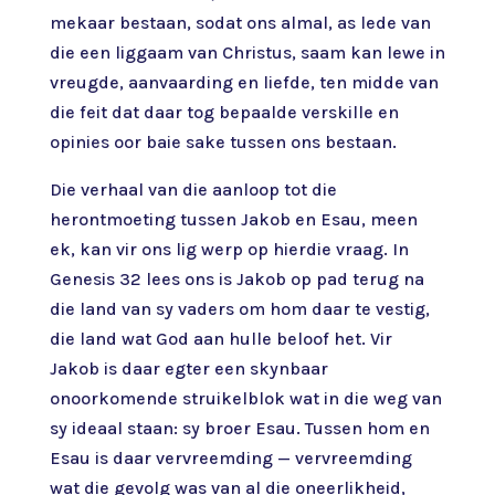
mekaar bestaan, sodat ons almal, as lede van
die een liggaam van Christus, saam kan lewe in
vreugde, aanvaarding en liefde, ten midde van
die feit dat daar tog bepaalde verskille en
opinies oor baie sake tussen ons bestaan.
Die verhaal van die aanloop tot die
herontmoeting tussen Jakob en Esau, meen
ek, kan vir ons lig werp op hierdie vraag. In
Genesis 32 lees ons is Jakob op pad terug na
die land van sy vaders om hom daar te vestig,
die land wat God aan hulle beloof het. Vir
Jakob is daar egter een skynbaar
onoorkomende struikelblok wat in die weg van
sy ideaal staan: sy broer Esau. Tussen hom en
Esau is daar vervreemding — vervreemding
wat die gevolg was van al die oneerlikheid,