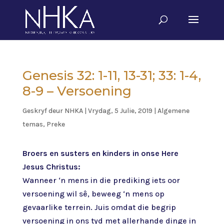
Genesis 32: 1-11, 13-31; 33: 1-4,
8-9 – Versoening
Geskryf deur
NHKA
|
Vrydag, 5 Julie, 2019
|
Algemene
temas
,
Preke
Broers en susters en kinders in onse Here
Jesus Christus:
Wanneer ‘n mens in die prediking iets oor
versoening wil sê, beweeg ‘n mens op
gevaarlike terrein. Juis omdat die begrip
versoening in ons tyd met allerhande dinge in