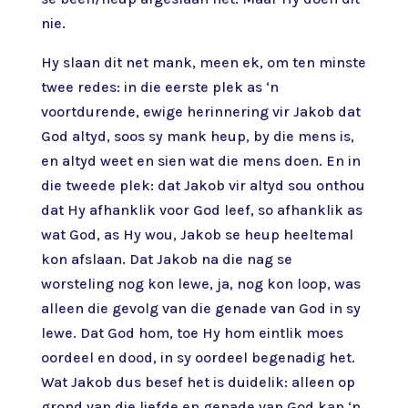
nie.
Hy slaan dit net mank, meen ek, om ten minste
twee redes: in die eerste plek as ‘n
voortdurende, ewige herinnering vir Jakob dat
God altyd, soos sy mank heup, by die mens is,
en altyd weet en sien wat die mens doen. En in
die tweede plek: dat Jakob vir altyd sou onthou
dat Hy afhanklik voor God leef, so afhanklik as
wat God, as Hy wou, Jakob se heup heeltemal
kon afslaan. Dat Jakob na die nag se
worsteling nog kon lewe, ja, nog kon loop, was
alleen die gevolg van die genade van God in sy
lewe. Dat God hom, toe Hy hom eintlik moes
oordeel en dood, in sy oordeel begenadig het.
Wat Jakob dus besef het is duidelik: alleen op
grond van die liefde en genade van God kan ‘n