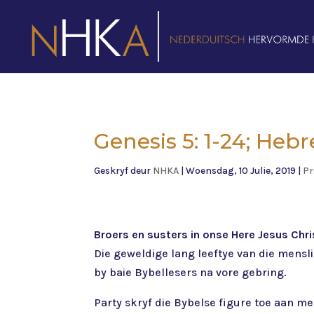
Genesis 5: 1-24; Heb
Geskryf deur
NHKA
|
Woensdag, 10 Julie, 2019
|
Pr
Broers en susters in onse Here Jesus Chri
Die geweldige lang leeftye van die mensl
by baie Bybellesers na vore gebring.
Party skryf die Bybelse figure toe aan m