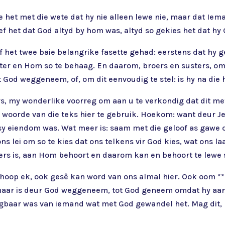
et met die wete dat hy nie alleen lewe nie, maar dat Ieman
 het dat God altyd by hom was, altyd so gekies het dat hy
f het twee baie belangrike fasette gehad: eerstens dat hy 
ister en Hom so te behaag. En daarom, broers en susters,
ot God weggeneem, of, om dit eenvoudig te stel: is hy na die
rs, my wonderlike voorreg om aan u te verkondig dat dit m
oorde van die teks hier te gebruik. Hoekom: want deur Jes
 eiendom was. Wat meer is: saam met die geloof as gawe o
 lei om so te kies dat ons telkens vir God kies, wat ons laa
ers is, aan Hom behoort en daarom kan en behoort te lewe 
n hoop ek, ook gesê kan word van ons almal hier. Ook oom *
e, maar is deur God weggeneem, tot God geneem omdat hy aa
igbaar was van iemand wat met God gewandel het. Mag dit, 