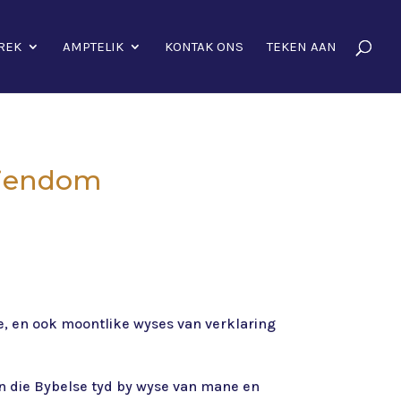
REK
AMPTELIK
KONTAK ONS
TEKEN AAN
 eiendom
ae, en ook moontlike wyses van verklaring
in die Bybelse tyd by wyse van mane en