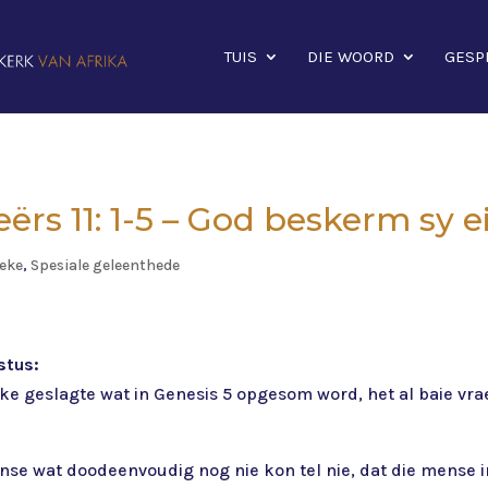
TUIS
DIE WOORD
GESP
reërs 11: 1-5 – God beskerm sy
eke
,
Spesiale geleenthede
stus:
ike geslagte wat in Genesis 5 opgesom word, het al baie vr
ense wat doodeenvoudig nog nie kon tel nie, dat die mense 