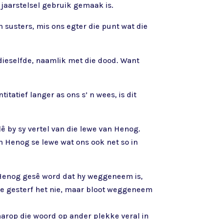
 jaarstelsel gebruik gemaak is.
 susters, mis ons egter die punt wat die
dieselfde, naamlik met die dood. Want
itatief langer as ons s’ n wees, is dit
lê by sy vertel van die lewe van Henog.
n Henog se lewe wat ons ook net so in
 Henog gesê word dat hy weggeneem is,
ie gesterf het nie, maar bloot weggeneem
arop die woord op ander plekke veral in