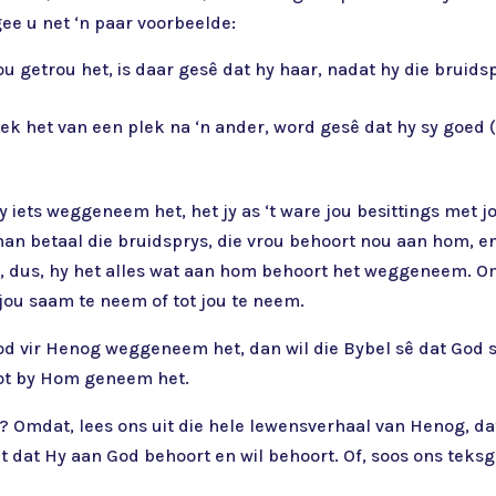
ee u net ‘n paar voorbeelde:
u getrou het, is daar gesê dat hy haar, nadat hy die bruidsp
 het van een plek na ‘n ander, word gesê dat hy sy goed (s
y iets weggeneem het, het jy as ‘t ware jou besittings met
man betaal die bruidsprys, die vrou behoort nou aan hom, 
 dus, hy het alles wat aan hom behoort het weggeneem. Om
jou saam te neem of tot jou te neem.
 vir Henog weggeneem het, dan wil die Bybel sê dat God sy
tot by Hom geneem het.
Omdat, lees ons uit die hele lewensverhaal van Henog, da
et dat Hy aan God behoort en wil behoort. Of, soos ons teks