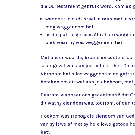
die Ou Testament gebruik word. Kom ek g
wanneer in oud-Israel ‘n man met ‘n vro
mag weggeneem het;
as die patriarge soos Abraham weggetrek
plek waar hy was weggeneem het.
Met ander woorde, broers en susters, as j
saamgevat wat aan jou behoort het. Die 
Abraham het alles weggeneem en getrek,
beteken om dit wat aan jou behoort, met 
Daarom, wanneer ons gedeeltes sê dat God
dit wat sy eiendom was, tot Hom, of dan 
Hoekom was Henog die eiendom van God? 
van sy lewe af met sy hele lewe getoon h
het’.