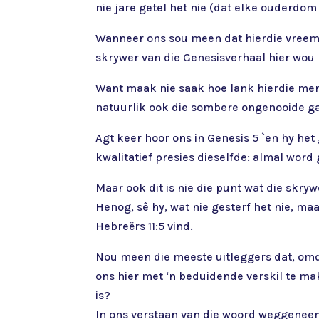
nie jare getel het nie (dat elke ouderdom
Wanneer ons sou meen dat hierdie vreemde
skrywer van die Genesisverhaal hier wou
Want maak nie saak hoe lank hierdie mens
natuurlik ook die sombere ongenooide ga
Agt keer hoor ons in Genesis 5 `en hy het 
kwalitatief presies dieselfde: almal word 
Maar ook dit is nie die punt wat die skry
Henog, sê hy, wat nie gesterf het nie, m
Hebreërs 11:5 vind.
Nou meen die meeste uitleggers dat, omd
ons hier met ‘n beduidende verskil te ma
is?
In ons verstaan van die woord weggeneem 