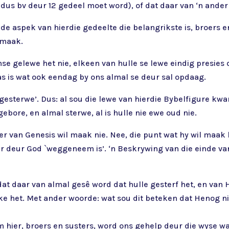
 dus bv deur 12 gedeel moet word), of dat daar van ‘n ander
 aspek van hierdie gedeelte die belangrikste is, broers en
 maak.
e gelewe het nie, elkeen van hulle se lewe eindig presies 
s is wat ook eendag by ons almal se deur sal opdaag.
gesterwe’. Dus: al sou die lewe van hierdie Bybelfigure kwant
gebore, en almal sterwe, al is hulle nie ewe oud nie.
wer van Genesis wil maak nie. Nee, die punt wat hy wil maak 
aar deur God `weggeneem is’. ‘n Beskrywing van die einde va
at daar van almal gesê word dat hulle gesterf het, en van
ke het. Met ander woorde: wat sou dit beteken dat Henog n
hier, broers en susters, word ons gehelp deur die wyse wa