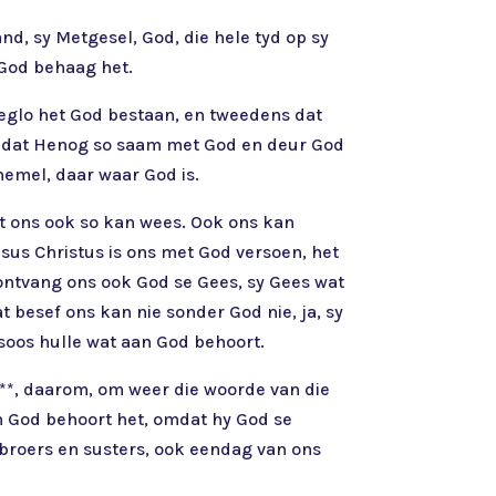
d, sy Metgesel, God, die hele tyd op sy
 God behaag het.
geglo het God bestaan, en tweedens dat
 omdat Henog so saam met God en deur God
 hemel, daar waar God is.
et ons ook so kan wees. Ook ons kan
us Christus is ons met God versoen, het
ntvang ons ook God se Gees, sy Gees wat
t besef ons kan nie sonder God nie, ja, sy
soos hulle wat aan God behoort.
***, daarom, om weer die woorde van die
n God behoort het, omdat hy God se
broers en susters, ook eendag van ons