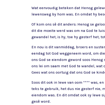
Wat eenvoudig beteken dat Henog gelewe h
lewensweg by hom was. En omdat hy besef
Of kom ons sê dit anders: Henog se geloo
dit die moeite werd was om na God te lu
gewandel het, is hy, toe hy gesterf het, t
En nou is dit vanmiddag, broers en suste
eendag tot God weggeneem word, om die w
ons God se eiendom geword soos Henog sy
ons lei om saam met God te wandel, wat ons
Gees wat ons oortuig dat ons God se kind
Soos dit ook in lewe van oom **** was, e
teks te gebruik, het dus nie gesterf ni
eiendom was. En dit omdat ook sy lewe s
gesê word.