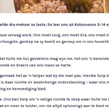
efde dra mekaar se laste. So leer ons uit Kolossense 3: 14 e
vroue verwag word. Ons moet sorg, ons moet dra, ons moet st
llerhoogste, geskep na sy beeld en geroep om in ons huwelik
dat hulle nie hul gevoelens mag wys nie, het ons ’n besonde
enote en draers van ons mans se harte.
u gemaak het as ’n helper wat by die man pas. Hierdie hulp b
 is daar ruimte vir wederkerige ondersteuning – waar ons m
rging en bemoediging bied.
te. Ons kan help om ’n veilige ruimte te skep waar hulle n
aat en meer te luister, om nie altyd oplossings aan te bied 