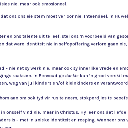
isies nie, maar ook emosioneel.
at ons ons eie stem moet verloor nie. Inteendeel: ’n Huwel
r en ons talente uit te leef, stel ons ’n voorbeeld van geso
n dat ware identiteit nie in selfopoffering verlore gaan nie
d – nie net sy werk nie, maar ook sy innerlike vrede en em
gings raaksien. ’n Eenvoudige
dankie
kan ’n groot verskil m
leen, weg van jul kinders en/of kleinkinders en verantwoo
om aan om ook tyd vir rus te neem, stokperdjies te beoef
in onsself vind nie, maar in Christus. Hy leer ons dat liefde
ders is – met ’n unieke identiteit en roeping. Wanneer ons v
rloor.