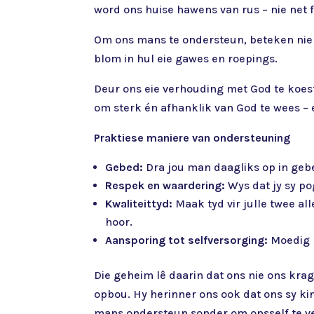
word ons huise hawens van rus – nie net f
Om ons mans te ondersteun, beteken nie d
blom in hul eie gawes en roepings.
Deur ons eie verhouding met God te koeste
om sterk én afhanklik van God te wees – e
Praktiese maniere van ondersteuning
Gebed:
Dra jou man daagliks op in gebe
Respek en waardering:
Wys dat jy sy po
Kwaliteittyd:
Maak tyd vir julle twee al
hoor.
Aansporing tot selfversorging:
Moedig h
Die geheim lê daarin dat ons nie ons krag 
opbou. Hy herinner ons ook dat ons sy kin
mans ondersteun sonder om onsself te ve