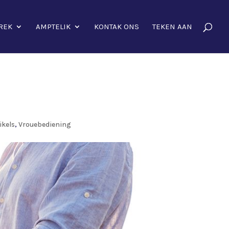
REK
AMPTELIK
KONTAK ONS
TEKEN AAN
ikels
,
Vrouebediening