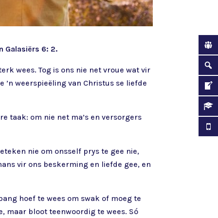
n Galasiërs 6: 2.
erk wees. Tog is ons nie net vroue wat vir
e ’n weerspieëling van Christus se liefde
re taak: om nie net ma’s en versorgers
eteken nie om onsself prys te gee nie,
ans vir ons beskerming en liefde gee, en
ie bang hoef te wees om swak of moeg te
nie, maar bloot teenwoordig te wees. Só