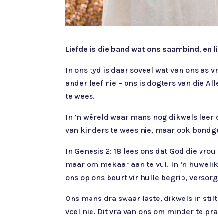
Liefde is die band wat ons saambind, en li
In ons tyd is daar soveel wat van ons as 
ander leef nie – ons is dogters van die A
te wees.
In ’n wêreld waar mans nog dikwels leer 
van kinders te wees nie, maar ook bondg
In Genesis 2: 18 lees ons dat God die vro
maar om mekaar aan te vul. In ’n huwelik
ons op ons beurt vir hulle begrip, verso
Ons mans dra swaar laste, dikwels in stil
voel nie. Dit vra van ons om minder te pr