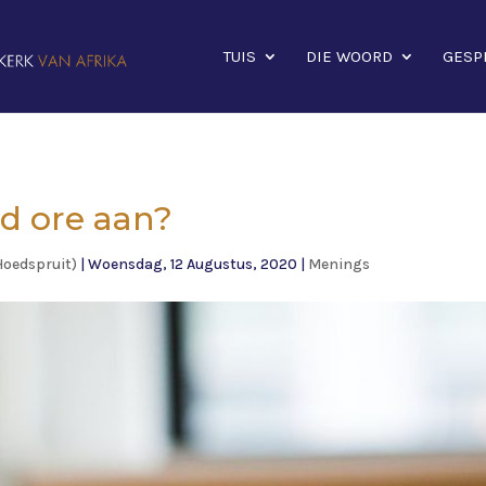
TUIS
DIE WOORD
GESP
ld ore aan?
Hoedspruit)
|
Woensdag, 12 Augustus, 2020
|
Menings