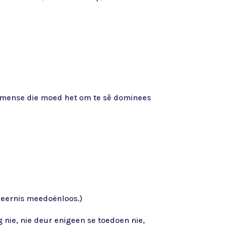
in mense die moed het om te sê dominees
t deernis meedoënloos.)
g nie, nie deur enigeen se toedoen nie,