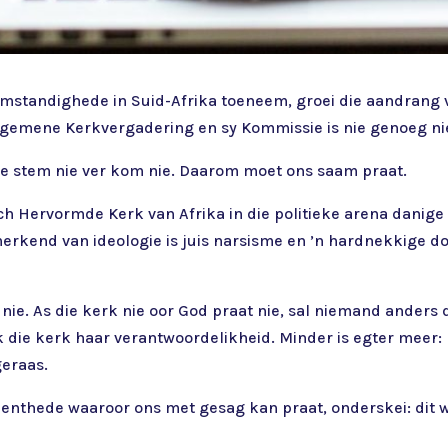
 omstandighede in Suid-Afrika toeneem, groei die aandrang
 Algemene Kerkvergadering en sy Kommissie is nie genoeg ni
kele stem nie ver kom nie. Daarom moet ons saam praat.
ch Hervormde Kerk van Afrika in die politieke arena danige i
rkend van ideologie is juis narsisme en ’n hardnekkige doof
nie. As die kerk nie oor God praat nie, sal niemand anders d
aak die kerk haar verantwoordelikheid. Minder is egter meer
geraas.
enthede waaroor ons met gesag kan praat, onderskei: dit w