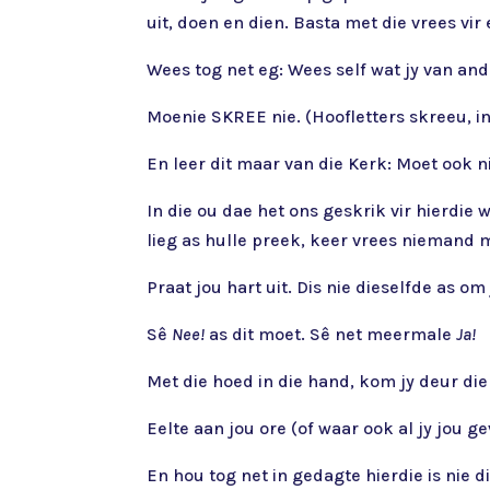
uit, doen en dien. Basta met die vrees vir
Wees tog net eg: Wees self wat jy van an
Moenie SKREE nie. (Hoofletters skreeu, in
En leer dit maar van die Kerk: Moet ook n
In die ou dae het ons geskrik vir hierdi
lieg as hulle preek, keer vrees niemand 
Praat jou hart uit. Dis nie dieselfde as om
Sê
Nee!
as dit moet. Sê net meermale
Ja!
Met die hoed in die hand, kom jy deur die
Eelte aan jou ore (of waar ook al jy jou ge
En hou tog net in gedagte hierdie is nie d