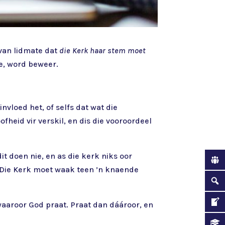
 van lidmate dat
die Kerk haar stem moet
e, word beweer.
nvloed het, of selfs dat wat die
heid vir verskil, en dis die vooroordeel
it doen nie, en as die kerk niks oor
: Die Kerk moet waak teen ’n knaende
aaroor God praat. Praat dan dáároor, en