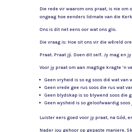
Die rede vir waarom ons praat, is nie om on
ongeag hoe eenders lidmate van die Kerk, 
Ons is dit net eens oor wat ons glo.
Die vraag is: Hoe sit ons vir die wêreld or
Praat. Praat jý. Doen dit self. Jy mag en j
Voor jy praat om aan magtige kragte ’n ve
Geen vryheid is so eg soos dié wat van
Geen vrede gee rus soos die rus wat va
Geen blydskap is so blywend soos die g
Geen wysheid is so geloofwaardig soos 
Luister eers goed voor jy praat, na Gód, e
Nader jou gehoor op gepaste maniere. Skry