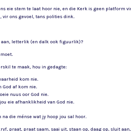
s eie stem te laat hoor nie, en die Kerk is geen platform vir 
vir ons gevoel, tans polities dink.
e aan, letterlik (en dalk ook figuurlik)?
y moet.
rskil te maak, hou in gedagte:
 waarheid kom nie.
n God af kom nie.
oeie nuus oor God nie.
jou eie afhanklikheid van God nie.
n na die ménse wat jy hoop jou sal hoor.
f, praat, praat saam, saai uit, staan op, daag op, sluit aa