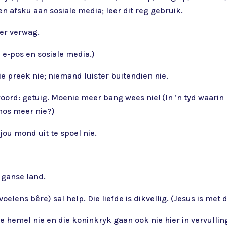
 en afsku aan sosiale media; leer dit reg gebruik.
der verwag.
 e-pos en sosiale media.)
ie preek nie; niemand luister buitendien nie.
e woord: getuig. Moenie meer bang wees nie! (In ’n tyd waar
mos meer nie?)
 jou mond uit te spoel nie.
 ganse land.
voelens bêre) sal help. Die liefde is dikvellig. (Jesus is me
ie hemel nie en die koninkryk gaan ook nie hier in vervullin