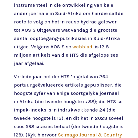
instrumenteel in die ontwikkeling van baie
ander joernale in Suid-Afrika om hierdie selfde
roete te volg en het ’n reuse bydrae gelewer
tot AOSIS Uitgewers wat vandag die grootste
aantal ooptoegang-publikasies in Suid-Afrika
uitgee. Volgens AOSIS se
webblad
, is 12.8
miljoen artikels van die HTS die afgelope ses
jaar afgelaai.
Verlede jaar het die HTS ’n getal van 264
portuurgeëvalueerde artikels gepubliseer, die
hoogste syfer van enige soortgelyke joernaal
in Afrika (die tweede hoogste is 88); die HTS se
impak-indeks is ’n indrukwekkende 24 (die
tweede hoogste is 13); en dit het in 2023 soveel
soos 598 sitasies behaal (die tweede hoogste is
129). (Kyk hiervoor
Scimago Journal & Country