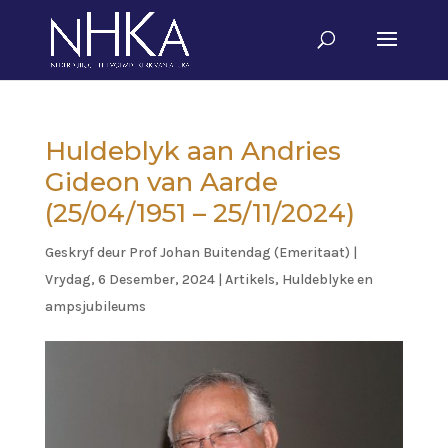
Huldeblyk aan Andries
Gideon van Aarde
(25/04/1951 – 25/11/2024)
Geskryf deur
Prof Johan Buitendag (Emeritaat)
|
Vrydag, 6 Desember, 2024
|
Artikels
,
Huldeblyke en
ampsjubileums