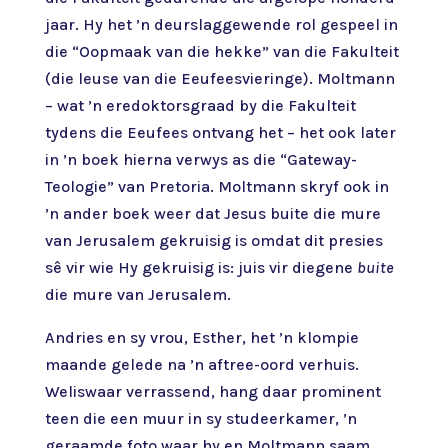
jaar. Hy het ’n deurslaggewende rol gespeel in
die “Oopmaak van die hekke” van die Fakulteit
(die leuse van die Eeufeesvieringe). Moltmann
– wat ’n eredoktorsgraad by die Fakulteit
tydens die Eeufees ontvang het – het ook later
in ’n boek hierna verwys as die “Gateway-
Teologie” van Pretoria. Moltmann skryf ook in
’n ander boek weer dat Jesus buite die mure
van Jerusalem gekruisig is omdat dit presies
sê vir wie Hy gekruisig is: juis vir diegene
buite
die mure van Jerusalem.
Andries en sy vrou, Esther, het ’n klompie
maande gelede na ’n aftree-oord verhuis.
Weliswaar verrassend, hang daar prominent
teen die een muur in sy studeerkamer, ’n
geraamde foto waar hy en Moltmann saam