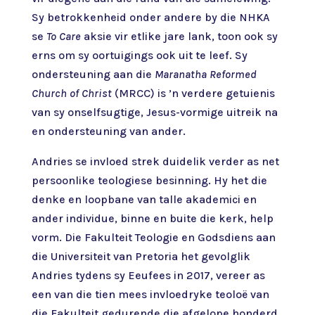
Sy betrokkenheid onder andere by die NHKA
se
To Care
aksie vir etlike jare lank, toon ook sy
erns om sy oortuigings ook uit te leef. Sy
ondersteuning aan die
Maranatha Reformed
Church of Christ
(MRCC) is ’n verdere getuienis
van sy onselfsugtige, Jesus-vormige uitreik na
en ondersteuning van ander.
Andries se invloed strek duidelik verder as net
persoonlike teologiese besinning. Hy het die
denke en loopbane van talle akademici en
ander individue, binne en buite die kerk, help
vorm. Die Fakulteit Teologie en Godsdiens aan
die Universiteit van Pretoria het gevolglik
Andries tydens sy Eeufees in 2017, vereer as
een van die tien mees invloedryke teoloë van
die Fakulteit gedurende die afgelope honderd