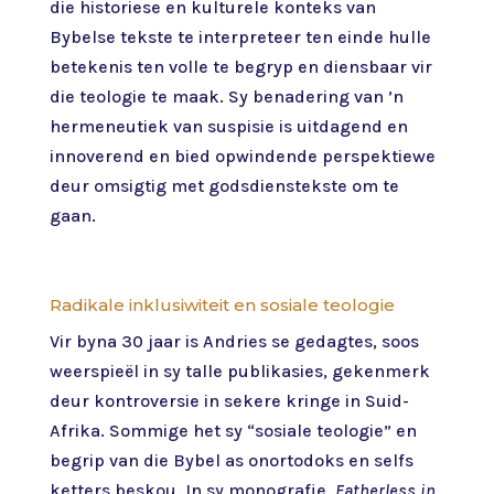
die historiese en kulturele konteks van
Bybelse tekste te interpreteer ten einde hulle
betekenis ten volle te begryp en diensbaar vir
die teologie te maak. Sy benadering van ’n
hermeneutiek van suspisie is uitdagend en
innoverend en bied opwindende perspektiewe
deur omsigtig met godsdienstekste om te
gaan.
Radikale inklusiwiteit en sosiale teologie
Vir byna 30 jaar is Andries se gedagtes, soos
weerspieël in sy talle publikasies, gekenmerk
deur kontroversie in sekere kringe in Suid-
Afrika. Sommige het sy “sosiale teologie” en
begrip van die Bybel as onortodoks en selfs
ketters beskou. In sy monografie,
Fatherless in