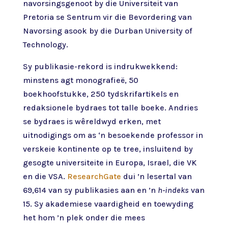
navorsingsgenoot by die Universiteit van
Pretoria se Sentrum vir die Bevordering van
Navorsing asook by die Durban University of
Technology.
Sy publikasie-rekord is indrukwekkend:
minstens agt monografieë, 50
boekhoofstukke, 250 tydskrifartikels en
redaksionele bydraes tot talle boeke. Andries
se bydraes is wêreldwyd erken, met
uitnodigings om as ‘n besoekende professor in
verskeie kontinente op te tree, insluitend by
gesogte universiteite in Europa, Israel, die VK
en die VSA.
ResearchGate
dui ’n lesertal van
69,614 van sy publikasies aan en ’n
h-indeks
van
15. Sy akademiese vaardigheid en toewyding
het hom ’n plek onder die mees