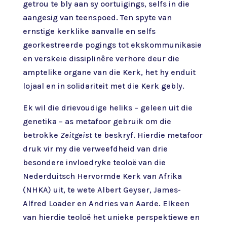
getrou te bly aan sy oortuigings, selfs in die
aangesig van teenspoed. Ten spyte van
ernstige kerklike aanvalle en selfs
georkestreerde pogings tot ekskommunikasie
en verskeie dissiplinêre verhore deur die
amptelike organe van die Kerk, het hy enduit
lojaal en in solidariteit met die Kerk gebly.
Ek wil die drievoudige heliks – geleen uit die
genetika – as metafoor gebruik om die
betrokke
Zeitgeist
te beskryf. Hierdie metafoor
druk vir my die verweefdheid van drie
besondere invloedryke teoloë van die
Nederduitsch Hervormde Kerk van Afrika
(NHKA) uit, te wete Albert Geyser, James-
Alfred Loader en Andries van Aarde. Elkeen
van hierdie teoloë het unieke perspektiewe en