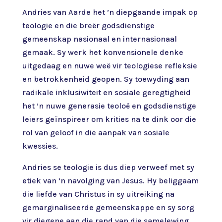
Andries van Aarde het ’n diepgaande impak op
teologie en die breër godsdienstige
gemeenskap nasionaal en internasionaal
gemaak. Sy werk het konvensionele denke
uitgedaag en nuwe weë vir teologiese refleksie
en betrokkenheid geopen. Sy toewyding aan
radikale inklusiwiteit en sosiale geregtigheid
het ’n nuwe generasie teoloë en godsdienstige
leiers geïnspireer om krities na te dink oor die
rol van geloof in die aanpak van sosiale
kwessies.
Andries se teologie is dus diep verweef met sy
etiek van ’n navolging van Jesus. Hy beliggaam
die liefde van Christus in sy uitreiking na
gemarginaliseerde gemeenskappe en sy sorg
vir diegene aan die rand van die samelewing.