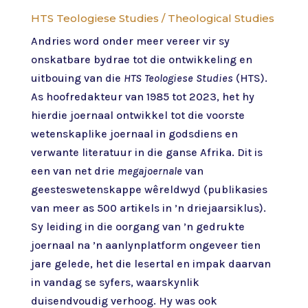
HTS Teologiese Studies / Theological Studies
Andries word onder meer vereer vir sy
onskatbare bydrae tot die ontwikkeling en
uitbouing van die
HTS Teologiese Studies
(HTS).
As hoofredakteur van 1985 tot 2023, het hy
hierdie joernaal ontwikkel tot die voorste
wetenskaplike joernaal in godsdiens en
verwante literatuur in die ganse Afrika. Dit is
een van net drie
megajoernale
van
geesteswetenskappe wêreldwyd (publikasies
van meer as 500 artikels in ’n driejaarsiklus).
Sy leiding in die oorgang van ’n gedrukte
joernaal na ’n aanlynplatform ongeveer tien
jare gelede, het die lesertal en impak daarvan
in vandag se syfers, waarskynlik
duisendvoudig verhoog. Hy was ook