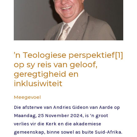
’n Teologiese perspektief
[1]
op sy reis van geloof,
geregtigheid en
inklusiwiteit
Meegevoel
Die afsterwe van Andries Gideon van Aarde op
Maandag, 25 November 2024, is ’n groot
verlies vir die Kerk en die akademiese
gemeenskap, binne sowel as buite Suid-Afrika.