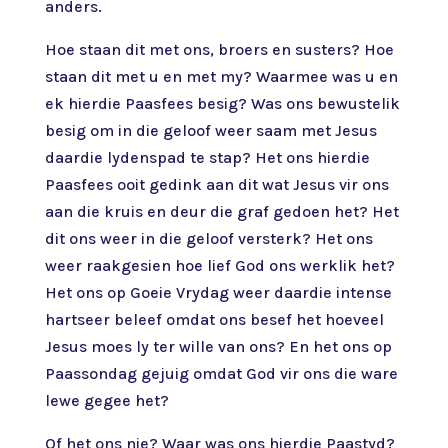
anders.
Hoe staan dit met ons, broers en susters? Hoe
staan dit met u en met my? Waarmee was u en
ek hierdie Paasfees besig? Was ons bewustelik
besig om in die geloof weer saam met Jesus
daardie lydenspad te stap? Het ons hierdie
Paasfees ooit gedink aan dit wat Jesus vir ons
aan die kruis en deur die graf gedoen het? Het
dit ons weer in die geloof versterk? Het ons
weer raakgesien hoe lief God ons werklik het?
Het ons op Goeie Vrydag weer daardie intense
hartseer beleef omdat ons besef het hoeveel
Jesus moes ly ter wille van ons? En het ons op
Paassondag gejuig omdat God vir ons die ware
lewe gegee het?
Of het ons nie? Waar was ons hierdie Paastyd?