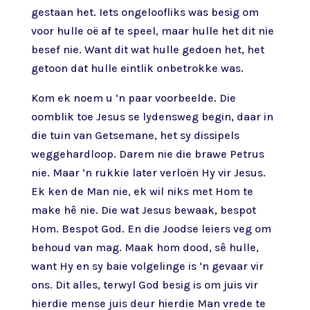
gestaan het. Iets ongeloofliks was besig om
voor hulle oë af te speel, maar hulle het dit nie
besef nie. Want dit wat hulle gedoen het, het
getoon dat hulle eintlik onbetrokke was.
Kom ek noem u ‘n paar voorbeelde. Die
oomblik toe Jesus se lydensweg begin, daar in
die tuin van Getsemane, het sy dissipels
weggehardloop. Darem nie die brawe Petrus
nie. Maar ‘n rukkie later verloën Hy vir Jesus.
Ek ken de Man nie, ek wil niks met Hom te
make hê nie. Die wat Jesus bewaak, bespot
Hom. Bespot God. En die Joodse leiers veg om
behoud van mag. Maak hom dood, sê hulle,
want Hy en sy baie volgelinge is ‘n gevaar vir
ons. Dit alles, terwyl God besig is om juis vir
hierdie mense juis deur hierdie Man vrede te