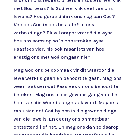
Is ons in ons lewens, broers en susters, werklik
met God besig? Is God werklik deel van ons
lewens? Hoe gereeld dink ons nog aan God?
Ken ons God in ons besluite? In ons
verhoudinge? Ek wil amper vra: sê die wyse
hoe ons soms op so ‘n onbetrokke wyse
Paasfees vier, nie ook maar iets van hoe
ernstig ons met God omgaan nie?
Mag God ons oë oopmaak vir dit waaroor die
lewe werklik gaan en behoort te gaan. Mag ons
weer raaksien wat Paasfees vir ons behoort te
beteken. Mag ons in die gewone gang van die
hoor van die Woord aangeraak word. Mag ons
raak sien dat God by ons in die gewone dinge
van die lewe is. En dat Hy ons onmeetbaar
ontsettend lief het. En mag ons dan so daarop