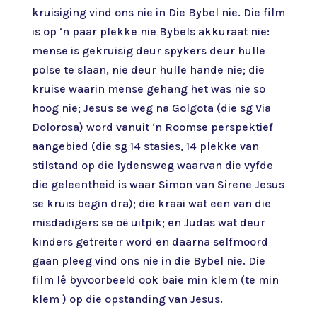
kruisiging vind ons nie in Die Bybel nie. Die film
is op ‘n paar plekke nie Bybels akkuraat nie:
mense is gekruisig deur spykers deur hulle
polse te slaan, nie deur hulle hande nie; die
kruise waarin mense gehang het was nie so
hoog nie; Jesus se weg na Golgota (die sg Via
Dolorosa) word vanuit ‘n Roomse perspektief
aangebied (die sg 14 stasies, 14 plekke van
stilstand op die lydensweg waarvan die vyfde
die geleentheid is waar Simon van Sirene Jesus
se kruis begin dra); die kraai wat een van die
misdadigers se oë uitpik; en Judas wat deur
kinders getreiter word en daarna selfmoord
gaan pleeg vind ons nie in die Bybel nie. Die
film lê byvoorbeeld ook baie min klem (te min
klem ) op die opstanding van Jesus.