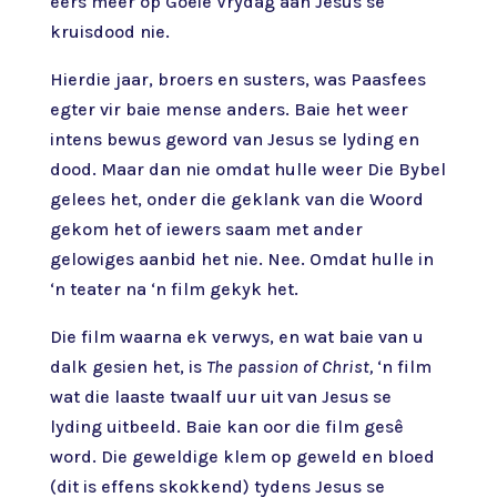
eers meer op Goeie Vrydag aan Jesus se
kruisdood nie.
Hierdie jaar, broers en susters, was Paasfees
egter vir baie mense anders. Baie het weer
intens bewus geword van Jesus se lyding en
dood. Maar dan nie omdat hulle weer Die Bybel
gelees het, onder die geklank van die Woord
gekom het of iewers saam met ander
gelowiges aanbid het nie. Nee. Omdat hulle in
‘n teater na ‘n film gekyk het.
Die film waarna ek verwys, en wat baie van u
dalk gesien het, is
The passion of Christ,
‘n film
wat die laaste twaalf uur uit van Jesus se
lyding uitbeeld. Baie kan oor die film gesê
word. Die geweldige klem op geweld en bloed
(dit is effens skokkend) tydens Jesus se