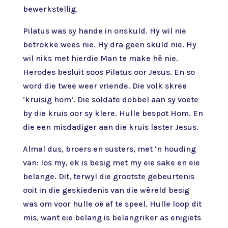
bewerkstellig.
Pilatus was sy hande in onskuld. Hy wil nie
betrokke wees nie. Hy dra geen skuld nie. Hy
wil niks met hierdie Man te make hê nie.
Herodes besluit soos Pilatus oor Jesus. En so
word die twee weer vriende. Die volk skree
‘kruisig hom’. Die soldate dobbel aan sy voete
by die kruis oor sy klere. Hulle bespot Hom. En
die een misdadiger aan die kruis laster Jesus.
Almal dus, broers en susters, met ‘n houding
van: los my, ek is besig met my eie sake en eie
belange. Dit, terwyl die grootste gebeurtenis
ooit in die geskiedenis van die wêreld besig
was om voor hulle oë af te speel. Hulle loop dit
mis, want eie belang is belangriker as enigiets