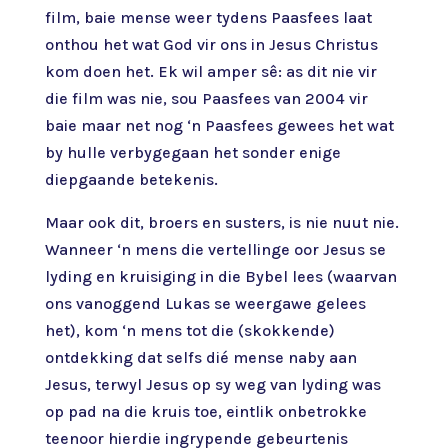
film, baie mense weer tydens Paasfees laat
onthou het wat God vir ons in Jesus Christus
kom doen het. Ek wil amper sê: as dit nie vir
die film was nie, sou Paasfees van 2004 vir
baie maar net nog ‘n Paasfees gewees het wat
by hulle verbygegaan het sonder enige
diepgaande betekenis.
Maar ook dit, broers en susters, is nie nuut nie.
Wanneer ‘n mens die vertellinge oor Jesus se
lyding en kruisiging in die Bybel lees (waarvan
ons vanoggend Lukas se weergawe gelees
het), kom ‘n mens tot die (skokkende)
ontdekking dat selfs dié mense naby aan
Jesus, terwyl Jesus op sy weg van lyding was
op pad na die kruis toe, eintlik onbetrokke
teenoor hierdie ingrypende gebeurtenis