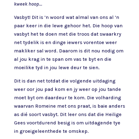
kweek hoop…
Vasbyt! Dit is ’n woord wat almal van ons al ’n
paar keer in die lewe gehoor het. Die hoop van
vasbyt het te doen met die troos dat swaarkry
net tydelik is en dinge iewers vorentoe weer
makliker sal word. Daarom is dit nou nodig om
al jou krag in te span om vas te byt en die
moeilike tyd in jou lewe deur te sien.
Dit is dan net totdat die volgende uitdaging
weer oor jou pad kom en jy weer op jou tande
moet byt om daardeur te kom. Die volharding
waarvan Romeine met ons praat, is baie anders
as dié soort vasbyt. Dit leer ons dat die Heilige
Gees voortdurend besig is om uitdagende tye
in groeigeleenthede te omskep.