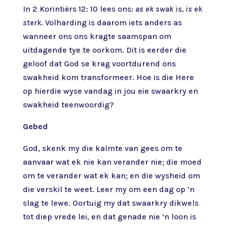
In 2 Korintiërs 12: 10 lees ons:
as ek swak is, is ek
sterk
. Volharding is daarom iets anders as
wanneer ons ons kragte saamspan om
uitdagende tye te oorkom. Dit is eerder die
geloof dat God se krag voortdurend ons
swakheid kom transformeer. Hoe is die Here
op hierdie wyse vandag in jou eie swaarkry en
swakheid teenwoordig?
Gebed
God, skenk my die kalmte van gees om te
aanvaar wat ek nie kan verander nie; die moed
om te verander wat ek kan; en die wysheid om
die verskil te weet. Leer my om een dag op ’n
slag te lewe. Oortuig my dat swaarkry dikwels
tot diep vrede lei, en dat genade nie ’n loon is