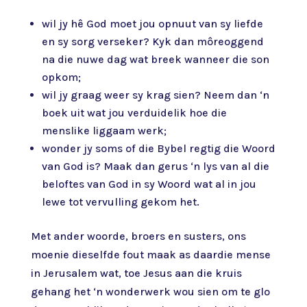
wil jy hê God moet jou opnuut van sy liefde
en sy sorg verseker? Kyk dan môreoggend
na die nuwe dag wat breek wanneer die son
opkom;
wil jy graag weer sy krag sien? Neem dan ‘n
boek uit wat jou verduidelik hoe die
menslike liggaam werk;
wonder jy soms of die Bybel regtig die Woord
van God is? Maak dan gerus ‘n lys van al die
beloftes van God in sy Woord wat al in jou
lewe tot vervulling gekom het.
Met ander woorde, broers en susters, ons
moenie dieselfde fout maak as daardie mense
in Jerusalem wat, toe Jesus aan die kruis
gehang het ‘n wonderwerk wou sien om te glo