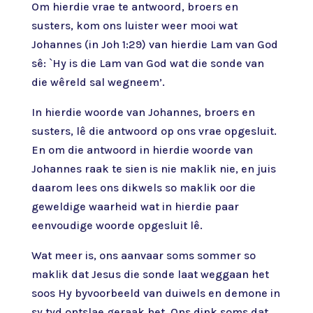
Om hierdie vrae te antwoord, broers en
susters, kom ons luister weer mooi wat
Johannes (in Joh 1:29) van hierdie Lam van God
sê: `Hy is die Lam van God wat die sonde van
die wêreld sal wegneem’.
In hierdie woorde van Johannes, broers en
susters, lê die antwoord op ons vrae opgesluit.
En om die antwoord in hierdie woorde van
Johannes raak te sien is nie maklik nie, en juis
daarom lees ons dikwels so maklik oor die
geweldige waarheid wat in hierdie paar
eenvoudige woorde opgesluit lê.
Wat meer is, ons aanvaar soms sommer so
maklik dat Jesus die sonde laat weggaan het
soos Hy byvoorbeeld van duiwels en demone in
sy tyd ontslae geraak het. Ons dink soms dat