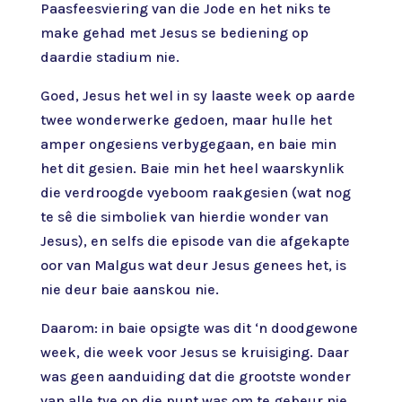
Paasfeesviering van die Jode en het niks te
make gehad met Jesus se bediening op
daardie stadium nie.
Goed, Jesus het wel in sy laaste week op aarde
twee wonderwerke gedoen, maar hulle het
amper ongesiens verbygegaan, en baie min
het dit gesien. Baie min het heel waarskynlik
die verdroogde vyeboom raakgesien (wat nog
te sê die simboliek van hierdie wonder van
Jesus), en selfs die episode van die afgekapte
oor van Malgus wat deur Jesus genees het, is
nie deur baie aanskou nie.
Daarom: in baie opsigte was dit ‘n doodgewone
week, die week voor Jesus se kruisiging. Daar
was geen aanduiding dat die grootste wonder
van alle tye op die punt was om te gebeur nie.