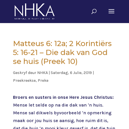
Matteus 6: 12a; 2 Korintiërs
5: 16-21 – Die dak van God
se huis (Preek 10)
Geskryf deur
NHKA
|
Saterdag, 6 Julie, 2019
|
Preekreekse
,
Preke
Broers en susters in onse Here Jesus Christus:
Mense let selde op na die dak van ‘n huis.
Mense sal dikwels byvoorbeeld ‘n opmerking
maak oor jou huis se aansig, hoe ruim dit is,
dat die huis ‘n mooi kleur geverf is, dat die tuin