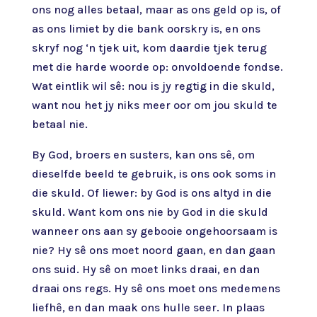
ons nog alles betaal, maar as ons geld op is, of
as ons limiet by die bank oorskry is, en ons
skryf nog ‘n tjek uit, kom daardie tjek terug
met die harde woorde op: onvoldoende fondse.
Wat eintlik wil sê: nou is jy regtig in die skuld,
want nou het jy niks meer oor om jou skuld te
betaal nie.
By God, broers en susters, kan ons sê, om
dieselfde beeld te gebruik, is ons ook soms in
die skuld. Of liewer: by God is ons altyd in die
skuld. Want kom ons nie by God in die skuld
wanneer ons aan sy gebooie ongehoorsaam is
nie? Hy sê ons moet noord gaan, en dan gaan
ons suid. Hy sê on moet links draai, en dan
draai ons regs. Hy sê ons moet ons medemens
liefhê, en dan maak ons hulle seer. In plaas