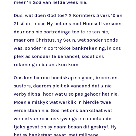
meer ‘n God van liefde wees nie.
Dus, wat doen God toe? 2 Korintiërs 5 vers 19 en
21 sê dit mooi: Hy het ons met Homself versoen
deur ons nie oortredinge toe te reken nie,
maar om Christus, sy Seun, wat sonder sonde
was, sonder ‘n oortrokke bankrekening, in ons
plek as sondaar te behandel, sodat ons
rekening in balans kon kom.
Ons ken hierdie boodskap so goed, broers en
susters, daarom pleit ek vanaand dat u nie
verby dit sal hoor wat u so pas gehoor het nie.
Moenie miskyk wat werklik in hierdie twee
verse staan nie. God het ons bankstaat wat
wemel van rooi inskrywings en onbetaalde
tjeks gevat en sy naam boaan dit geskryf. Hy
het sy bankstaat gevat, met miljoene