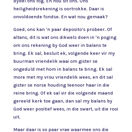
Bybel ons tog. En nou sit ons. Ons
heiligheidsrekening is oortrokke. Daar is
onvoldoende fondse. En wat nou gemaak?
Goed, ons kan ‘n paar deposito’s probeer. Of
altans, dit is wat ons dikwels doen in ‘n poging
om ons rekening by God weer in balans te
bring. Ek sal, besluit ek, volgende keer vir my
buurman vriendelik waai om gister se
ongeduld met hom in balans te bring. Ek sal
more met my vrou vriendelik wees, en dit sal
gister se norse houding teenoor haar in die
reine bring. Of ek sal vir die volgende maand
gereeld kerk toe gaan, dan sal my balans by
God weer positief wees, in die swart, uit die rooi
uit.
Maar daar is so paar vrae waarmee ons die