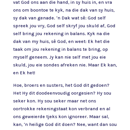
vat God ons aan die hand, in sy huis in, en vra
ons om boontoe te kyk, na die dak van sy huis,
sy dak van genade. ‘n Dak wat sê: God self
spreek jou vry, God self skryf jou skuld af, God
self bring jou rekening in balans. Kyk na die
dak van my huis, sê God, en weet: Ek het die
taak om jou rekening in balans te bring, op
myself geneem. Jy kan nie self met jou eie
skuld, jou eie sondes afreken nie. Maar Ek kan,
en Ek het!
Hoe, broers en susters, het God dit gedoen?
Het Hy dit doodeenvoudig oorgesien? Hy sou
seker kon. Hy sou seker maar net ons
oortrokke rekeningstaat kon verbrand en al
ons geweierde tjeks kon ignoreer. Maar sal,
kan, ‘n heilige God dit doen? Nee, want dan sou