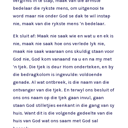
vergifnis in te stap, maak van die armste
bedelaar die rykste mens, om uitgenooi te
word maar nie onder God se dak te wil instap
nie, maak van die rykste mens ‘n bedelaar.
Ek sluit af: Maak nie saak wie en wat u en ek is
nie, maak nie saak hoe ons verlede lyk nie,
maak nie saak waaraan ons skuldig staan voor
God nie, God kom vanaand na u en na my met
‘n tjek. Die tjek is deur Hom onderteken, en by
die bedragkolom is ingevulde: voldoende
genade. Al wat ontbreek, is die naam van die
ontvanger van die tjek. En terwyl ons besluit of
ons ons naam op die tjek gaan invul, gaan
staan God stilletjies eenkant in die gang van sy
huis. Want dit is die volgende gedeelte van die
huis van God wat ons saam met God sal