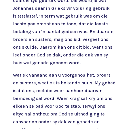
daardie tyd gebruik word. Die woordjie wat
Johannes daar in Grieks vir volbring gebruik
is
tetelestai
, ‘n term wat gebruik was om die
laaste paaiement aan te toon, dat die laaste
betaling van ‘n aantal gedoen was. En daarom,
broers en susters, mag ons bid: vergeef ons
ons skulde. Daarom kan ons dit bid. Want ons
leef onder God se dak, onder die dak van sy
huis wat genade genoem word.
Wat ek vanaand aan u voorgehou het, broers
en susters, weet ek is bekende nuus. My gebed
is dat ons, met die weer aanhoor daarvan,
bemoedig sal word. Weer krag sal kry om ons
elkeen se pad voor God te stap. Terwyl ons
altyd sal onthou: om God se uitnodiging te
aanvaar en onder sy dak van genade en