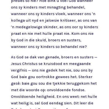
presies so nie? Hoe dink u voel God wanneer
ons sy kinders met minagting behandel,
wanneer ons sy kinders vloek, wanneer ons ‘n
kollega uit nyd en jaloesie kritiseer, as ons van
‘n medegelowige skinder, as ons oor sy kinders
praat en nie met hulle praat nie. Kom ons nie
by God in die skuld, broers en susters,
wanneer ons sy kinders so behandel nie?
As God se dak van genade, broers en susters —
Jesus Christus se kruisdood en meegaande
vergifnis — ons nie gedek het nie, sou ons by
God baie gou oortrokke gewees het. Sterker
gesê: baie gou sou die tjekkie teruggekom het
met die woorde op: onvoldoende fondse.
Onvoldoende heiligheid. En ons weet: net hulle
wat heilig is, sal God eendag sien. Dit leer die