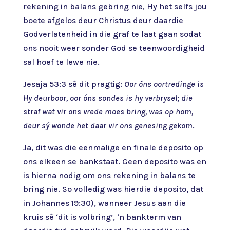
rekening in balans gebring nie, Hy het selfs jou
boete afgelos deur Christus deur daardie
Godverlatenheid in die graf te laat gaan sodat
ons nooit weer sonder God se teenwoordigheid
sal hoef te lewe nie.
Jesaja 53:3 sê dit pragtig:
Oor óns oortredinge is
Hy deurboor, oor óns sondes is hy verbrysel; die
straf wat vir ons vrede moes bring, was op hom,
deur sý wonde het daar vir ons genesing gekom
.
Ja, dit was die eenmalige en finale deposito op
ons elkeen se bankstaat. Geen deposito was en
is hierna nodig om ons rekening in balans te
bring nie. So volledig was hierdie deposito, dat
in Johannes 19:30), wanneer Jesus aan die
kruis sê ‘dit is volbring’, ‘n bankterm van