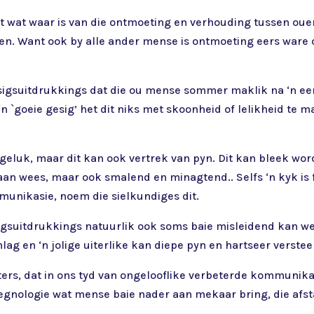
dat wat waar is van die ontmoeting en verhouding tussen ouer
n. Want ook by alle ander mense is ontmoeting eers ware 
esigsuitdrukkings dat die ou mense sommer maklik na ‘n 
‘n `goeie gesig’ het dit niks met skoonheid of lelikheid te 
 geluk, maar dit kan ook vertrek van pyn. Dit kan bleek wor
an wees, maar ook smalend en minagtend.. Selfs ‘n kyk is fe
munikasie, noem die sielkundiges dit.
esigsuitdrukkings natuurlik ook soms baie misleidend kan w
ag en ‘n jolige uiterlike kan diepe pyn en hartseer verste
ters, dat in ons tyd van ongelooflike verbeterde kommunika
, tegnologie wat mense baie nader aan mekaar bring, die af