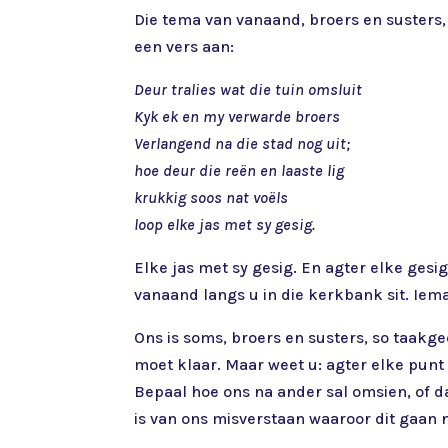
Die tema van vanaand, broers en susters,
een vers aan:
Deur tralies wat die tuin omsluit
Kyk ek en my verwarde broers
Verlangend na die stad nog uit;
hoe deur die reën en laaste lig
krukkig soos nat voëls
loop elke jas met sy gesig.
Elke jas met sy gesig. En agter elke gesi
vanaand langs u in die kerkbank sit. Iem
Ons is soms, broers en susters, so taakg
moet klaar. Maar weet u: agter elke punt
Bepaal hoe ons na ander sal omsien, of da
is van ons misverstaan waaroor dit gaan n