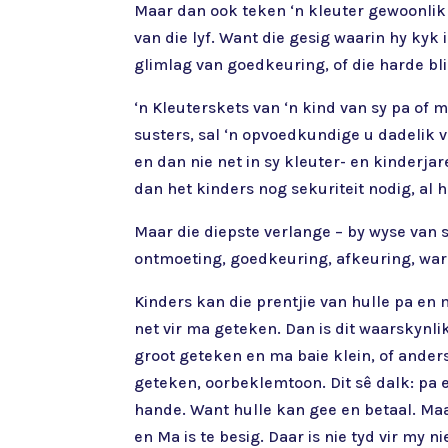
Maar dan ook teken ‘n kleuter gewoonlik b
van die lyf. Want die gesig waarin hy kyk 
glimlag van goedkeuring, of die harde bl
‘n Kleuterskets van ‘n kind van sy pa of ma
susters, sal ‘n opvoedkundige u dadelik ve
en dan nie net in sy kleuter- en kinderja
dan het kinders nog sekuriteit nodig, al 
Maar die diepste verlange – by wyse van s
ontmoeting, goedkeuring, afkeuring, wa
Kinders kan die prentjie van hulle pa en 
net vir ma geteken. Dan is dit waarskynlik
groot geteken en ma baie klein, of ander
geteken, oorbeklemtoon. Dit sê dalk: pa 
hande. Want hulle kan gee en betaal. Ma
en Ma is te besig. Daar is nie tyd vir my 