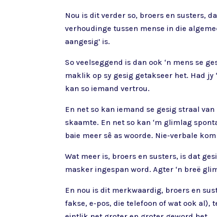
Nou is dit verder so, broers en susters, 
verhoudinge tussen mense in die algemee
aangesig’ is.
So veelseggend is dan ook ‘n mens se g
maklik op sy gesig getakseer het. Had jy 
kan so iemand vertrou.
En net so kan iemand se gesig straal van
skaamte. En net so kan ‘m glimlag sponta
baie meer sê as woorde. Nie-verbale kom
Wat meer is, broers en susters, is dat g
masker ingespan word. Agter ‘n breë gliml
En nou is dit merkwaardig, broers en sus
fakse, e-pos, die telefoon of wat ook al)
eintlik net groter en groter geword het.