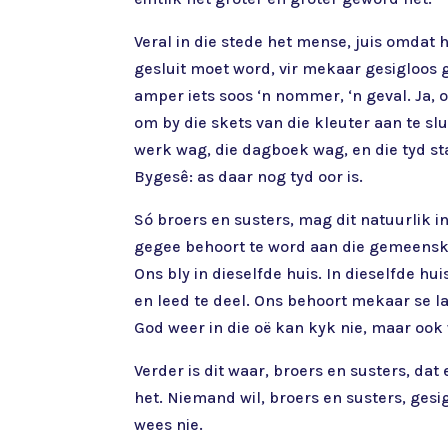
Veral in die stede het mense, juis omdat
gesluit moet word, vir mekaar gesigloos g
amper iets soos ‘n nommer, ‘n geval. Ja,
om by die skets van die kleuter aan te s
werk wag, die dagboek wag, en die tyd sta
Bygesê: as daar nog tyd oor is.
Só broers en susters, mag dit natuurlik i
gegee behoort te word aan die gemeenska
Ons bly in dieselfde huis. In dieselfde hu
en leed te deel. Ons behoort mekaar se l
God weer in die oë kan kyk nie, maar ook
Verder is dit waar, broers en susters, d
het. Niemand wil, broers en susters, ges
wees nie.