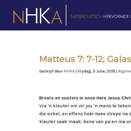
Matteus 7: 7-12; Galas
Geskryf deur
NHKA
|
Vrydag, 5 Julie, 2019
|
Algem
Broers en susters in onse Here Jesus Chri
Vra ‘n kleuter om vir jou ‘n mens te teke
die sirkel, en effens hoër twee strepe na 
kleuter saak maak: bene van pa en ma om