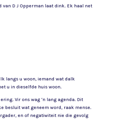
d van D J Opperman laat dink. Ek haal net
dalk langs u woon, iemand wat dalk
t u in dieselfde huis woon.
ring. Vir ons wag ‘n lang agenda. Dit
Elke besluit wat geneem word, raak mense.
gader, en of negatiwiteit nie die gevolg