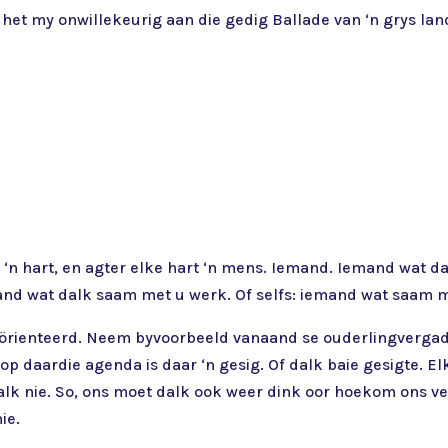
 het my onwillekeurig aan die gedig Ballade van ‘n grys lan
g ‘n hart, en agter elke hart ‘n mens. Iemand. Iemand wat 
and wat dalk saam met u werk. Of selfs: iemand wat saam me
eörienteerd. Neem byvoorbeeld vanaand se ouderlingvergade
 op daardie agenda is daar ‘n gesig. Of dalk baie gesigte. 
lk nie. So, ons moet dalk ook weer dink oor hoekom ons ver
ie.