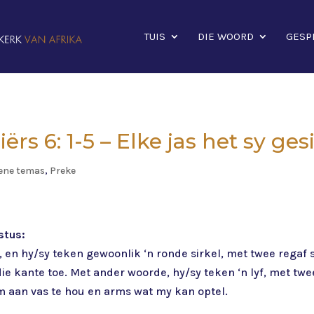
TUIS
DIE WOORD
GESP
iërs 6: 1-5 – Elke jas het sy ges
ene temas
,
Preke
stus:
n, en hy/sy teken gewoonlik ‘n ronde sirkel, met twee rega
die kante toe. Met ander woorde, hy/sy teken ‘n lyf, met twe
 aan vas te hou en arms wat my kan optel.