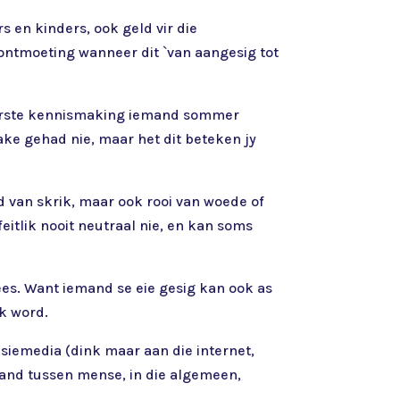
s en kinders, ook geld vir die
ontmoeting wanneer dit `van aangesig tot
eerste kennismaking iemand sommer
make gehad nie, maar het dit beteken jy
d van skrik, maar ook rooi van woede of
itlik nooit neutraal nie, en kan soms
ees. Want iemand se eie gesig kan ook as
ek word.
siemedia (dink maar aan die internet,
stand tussen mense, in die algemeen,