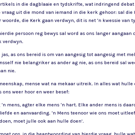
rtikels in die dagblaaie en tydskrifte, wat indringend deba
de vraag uit die mond van iemand in die kerk gehoor: sal d
r woorde, die Kerk gaan verdwyn, dit is net ‘n kwessie van t
t hierdie persoon reg bewys sal word as ons langer aangaa
rk verdwyn.
e jas, as ons bereid is om van aangesig tot aangesig met me
sself nie belangriker as ander ag nie, as ons bereid sal we
aan nie.
eenskap, mense wat na mekaar uitreik. In alles wat hulle 
as ons weer hoor en weer besef:
sig ‘n mens, agter elke mens ‘n hart. Elke ander mens is da
iefde en aanvaarding. ‘n Mens teenoor wie ons moet uitleef
 doen, moet julle ook aan hulle doen’.
moet ons, in die beantwoording van hierdie vraag, hulle wa