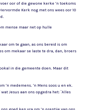
t voer oor of die gewone kerke ‘n toekoms
ie Hervormde Kerk nog met ons wees oor 10
yd.
n om mense maar net op hulle
kaar om te gaan, as ons bereid is om
es om mekaar se laste te dra, dan, broers
ookal in die gemeente doen. Maar dit
arom ‘n medemens. ‘n Mens soos u en ek.
 wat Jesus aan ons opgedra het: `Alles
t ons goed ken vra om ‘n prentjie van ons