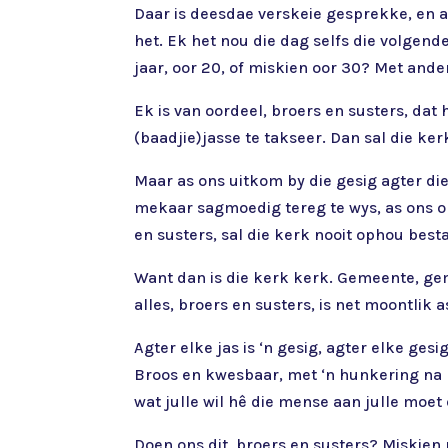
Daar is deesdae verskeie gesprekke, en a
het. Ek het nou die dag selfs die volgen
jaar, oor 20, of miskien oor 30? Met ande
Ek is van oordeel, broers en susters, da
(baadjie)jasse te takseer. Dan sal die ke
Maar as ons uitkom by die gesig agter di
mekaar sagmoedig tereg te wys, as ons on
en susters, sal die kerk nooit ophou best
Want dan is die kerk kerk. Gemeente, gem
alles, broers en susters, is net moontlik 
Agter elke jas is ‘n gesig, agter elke ge
Broos en kwesbaar, met ‘n hunkering na l
wat julle wil hê die mense aan julle moet
Doen ons dit, broers en susters? Miskien 