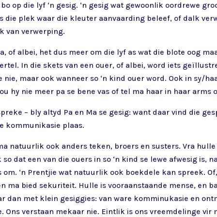
o op die lyf ‘n gesig. ‘n gesig wat gewoonlik oordrewe groo
is die plek waar die kleuter aanvaarding beleef, of dalk ver
ik van verwerping.
, of albei, het dus meer om die lyf as wat die blote oog maar
rtel. In die skets van een ouer, of albei, word iets geïllust
re nie, maar ook wanneer so ‘n kind ouer word. Ook in sy/ha
hou hy nie meer pa se bene vas of tel ma haar in haar arms o
preke – bly altyd Pa en Ma se gesig: want daar vind die ges
re kommunikasie plaas.
ma natuurlik ook anders teken, broers en susters. Vra hull
 so dat een van die ouers in so ‘n kind se lewe afwesig is, 
s om. ‘n Prentjie wat natuurlik ook boekdele kan spreek. Of
en ma bied sekuriteit. Hulle is vooraanstaande mense, en b
ar dan met klein gesiggies: van ware komminukasie en ontm
nie. Ons verstaan mekaar nie. Eintlik is ons vreemdelinge vir