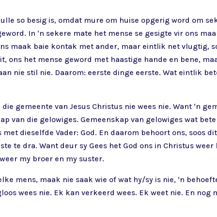
 hulle so besig is, omdat mure om huise opgerig word om se
eword. In ‘n sekere mate het mense se gesigte vir ons maar
 ons maak baie kontak met ander, maar eintlik net vlugtig,
luit, ons het mense geword met haastige hande en bene, maa
an nie stil nie. Daarom: eerste dinge eerste. Wat eintlik b
n die gemeente van Jesus Christus nie wees nie. Want ‘n ge
p van die gelowiges. Gemeenskap van gelowiges wat betek
is met dieselfde Vader: God. En daarom behoort ons, soos dit
aste te dra. Want deur sy Gees het God ons in Christus weer
 weer my broer en my suster.
at elke mens, maak nie saak wie of wat hy/sy is nie, ‘n beh
igloos wees nie. Ek kan verkeerd wees. Ek weet nie. En nog