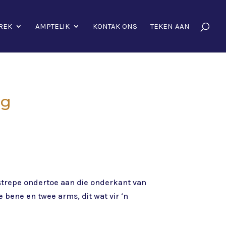
REK
AMPTELIK
KONTAK ONS
TEKEN AAN
ig
f strepe ondertoe aan die onderkant van
e bene en twee arms, dit wat vir ‘n