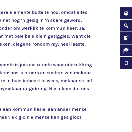
kere elemente buite te hou, omdat alles
 net nog ‘n gesig in ‘n skare geword,
 sonder om werklik te kommunikeer. Ja,
r met baie baie klein gesiggies. Want die
eteken: diegene rondom my: heel laaste.
meente is juis die ruimte waar uitdrukking
en: ons is broers en susters van mekaar.
 in ‘n huis behoort te wees, mekaar se lief
 bymekaar uitgebring. Nie alleen dat ons
oefte aan kommunikasie, aan ander mense
 meer: ek glo nie mense kan gesigloos