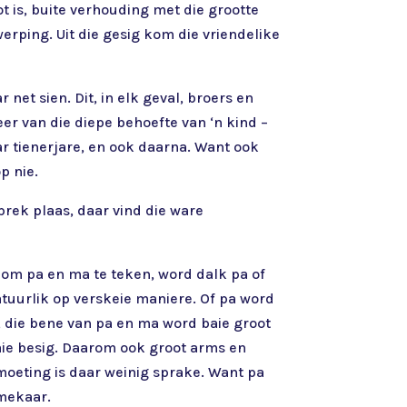
t is, buite verhouding met die grootte
werping. Uit die gesig kom die vriendelike
 net sien. Dit, in elk geval, broers en
reer van die diepe behoefte van ‘n kind –
ar tienerjare, en ook daarna. Want ook
p nie.
prek plaas, daar vind die ware
e om pa en ma te teken, word dalk pa of
natuurlik op verskeie maniere. Of pa word
, die bene van pa en ma word baie groot
aie besig. Daarom ook groot arms en
oeting is daar weinig sprake. Want pa
 mekaar.