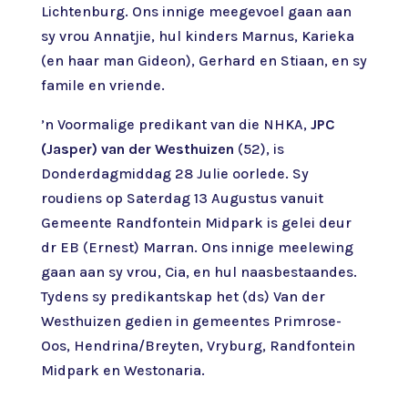
Lichtenburg. Ons innige meegevoel gaan aan
sy vrou Annatjie, hul kinders Marnus, Karieka
(en haar man Gideon), Gerhard en Stiaan, en sy
famile en vriende.
’n Voormalige predikant van die NHKA,
JPC
(Jasper) van der Westhuizen
(52), is
Donderdagmiddag 28 Julie oorlede. Sy
roudiens op Saterdag 13 Augustus vanuit
Gemeente Randfontein Midpark is gelei deur
dr EB (Ernest) Marran. Ons innige meelewing
gaan aan sy vrou, Cia, en hul naasbestaandes.
Tydens sy predikantskap het (ds) Van der
Westhuizen gedien in gemeentes Primrose-
Oos, Hendrina/Breyten, Vryburg, Randfontein
Midpark en Westonaria.