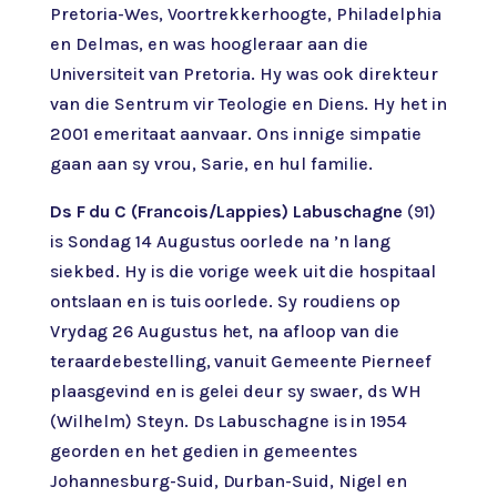
Pretoria-Wes, Voortrekkerhoogte, Philadelphia
en Delmas, en was hoogleraar aan die
Universiteit van Pretoria. Hy was ook direkteur
van die Sentrum vir Teologie en Diens. Hy het in
2001 emeritaat aanvaar. Ons innige simpatie
gaan aan sy vrou, Sarie, en hul familie.
Ds F du C (Francois/Lappies) Labuschagne
(91)
is Sondag 14 Augustus oorlede na ’n lang
siekbed. Hy is die vorige week uit die hospitaal
ontslaan en is tuis oorlede. Sy roudiens op
Vrydag 26 Augustus het, na afloop van die
teraardebestelling, vanuit Gemeente Pierneef
plaasgevind en is gelei deur sy swaer, ds WH
(Wilhelm) Steyn. Ds Labuschagne is in 1954
georden en het gedien in gemeentes
Johannesburg-Suid, Durban-Suid, Nigel en