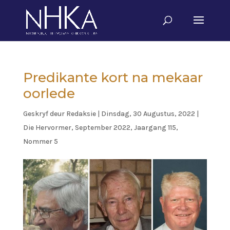
Predikante kort na mekaar
oorlede
Geskryf deur
Redaksie
|
Dinsdag, 30 Augustus, 2022
|
Die Hervormer
,
September 2022, Jaargang 115,
Nommer 5