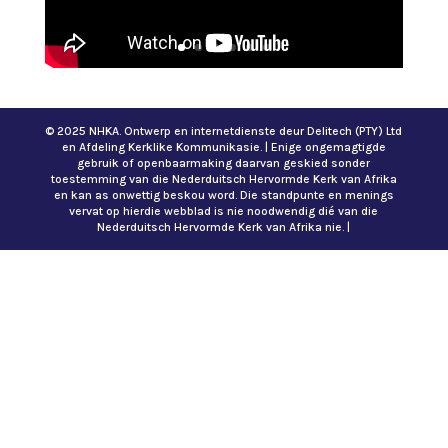
© 2025 NHKA. Ontwerp en internetdienste deur Delitech (PTY) Ltd
en Afdeling Kerklike Kommunikasie. | Enige ongemagtigde
gebruik of openbaarmaking daarvan geskied sonder
toestemming van die Nederduitsch Hervormde Kerk van Afrika
en kan as onwettig beskou word. Die standpunte en menings
vervat op hierdie webblad is nie noodwendig dié van die
Nederduitsch Hervormde Kerk van Afrika nie. |