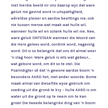
met hierdie beeld vir ons daarop wys dat ware
geluk nie gevind word in uitspattigheid,
wêreldse plesier en aardse besittings nie; ook
nie tussen mense wat maak wat hulle wil,
wanneer hulle wil en solank hulle wil nie. Nee,
ware geluk ONTSTAAN wanneer die Woord van
die Here gelees word, oordink word, nagevolg
word. Dit is so belangrik dat ons dit almal weer
’n slag hoor: Ware geluk is iets wat gebeur.,
wat gebore word, om dit so te stel. Die
Psalmdigter sê dat ’n gewone aardse boom ’n
besondere AARD het, met ander woorde: Bome
maak almal van dieselfde wyse gebruik om
voeding uit die grond te kry – hulle AARD is om
water uit die grond op te neem om te kan
groei! Die tweede belangrike ding van ’n boom