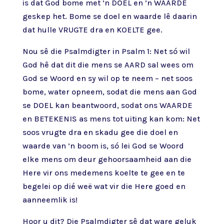
is dat God bome met ’n DOEL en ’n WAARDE
geskep het. Bome se doel en waarde lê daarin
dat hulle VRUGTE dra en KOELTE gee.
Nou sê die Psalmdigter in Psalm 1: Net só wil
God hê dat dit die mens se AARD sal wees om
God se Woord en sy wil op te neem – net soos
bome, water opneem, sodat die mens aan God
se DOEL kan beantwoord, sodat ons WAARDE
en BETEKENIS as mens tot uiting kan kom: Net
soos vrugte dra en skadu gee die doel en
waarde van ’n boom is, só lei God se Woord
elke mens om deur gehoorsaamheid aan die
Here vir ons medemens koelte te gee en te
begelei op dié weë wat vir die Here goed en
aanneemlik is!
Hoor u dit? Die Psalmdigter sê dat ware geluk