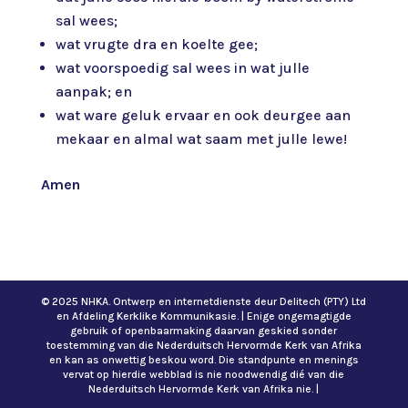
sal wees;
wat vrugte dra en koelte gee;
wat voorspoedig sal wees in wat julle
aanpak; en
wat ware geluk ervaar en ook deurgee aan
mekaar en almal wat saam met julle lewe!
Amen
© 2025 NHKA. Ontwerp en internetdienste deur Delitech (PTY) Ltd
en Afdeling Kerklike Kommunikasie. | Enige ongemagtigde
gebruik of openbaarmaking daarvan geskied sonder
toestemming van die Nederduitsch Hervormde Kerk van Afrika
en kan as onwettig beskou word. Die standpunte en menings
vervat op hierdie webblad is nie noodwendig dié van die
Nederduitsch Hervormde Kerk van Afrika nie. |