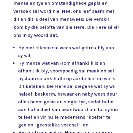
mense en tye en omstandighede gepla en
versoek sal word nie. Nee, ons leef saam met
dit en dit is deel van menswees! Die verskil
kom by die belofte van die Here: Die Here sê vir
ons in sy Woord dat:
Hy met elkeen sal wees wat getrou bly aan
sy wil;
Hy mense wat van Hom afhanklik is en
afhanklik bly, voorspoedig sal maak en sal
bystaan solank hulle op aarde leef en werk.
Dit beteken: Die Here sal diegene wat sy wil
naleef, beskerm, bewaar en naby wees deur
alles heen: goeie en slegte tye, sodat hulle
aan hulle doel kan beantwoord om tot sy eer
te leef en vir hulle medemens “koelte” te
gee en “geestelike voedsel”; en
Hy vir elkeen wat na Hom vra en aan Hom