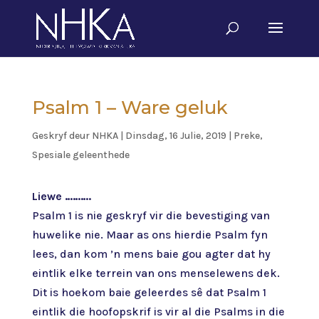
Psalm 1 – Ware geluk
Geskryf deur
NHKA
|
Dinsdag, 16 Julie, 2019
|
Preke
,
Spesiale geleenthede
Liewe ……….
Psalm 1 is nie geskryf vir die bevestiging van
huwelike nie. Maar as ons hierdie Psalm fyn
lees, dan kom ’n mens baie gou agter dat hy
eintlik elke terrein van ons menselewens dek.
Dit is hoekom baie geleerdes sê dat Psalm 1
eintlik die hoofopskrif is vir al die Psalms in die