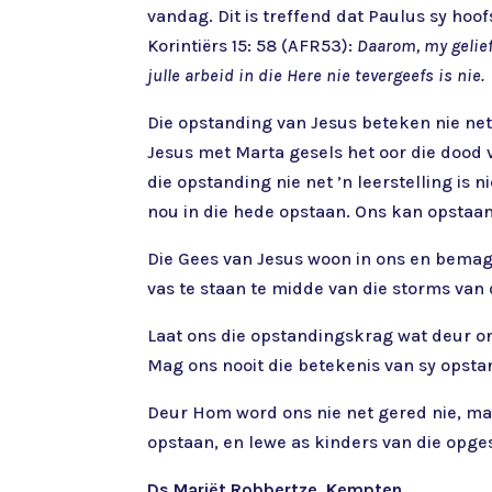
vandag. Dit is treffend dat Paulus sy hoof
Korintiërs 15: 58 (AFR53):
Daarom, my gelief
julle arbeid in die Here nie tevergeefs is nie.
Die opstanding van Jesus beteken nie net
Jesus met Marta gesels het oor die dood 
die opstanding nie net ’n leerstelling is
nou in die hede opstaan. Ons kan opstaan
Die Gees van Jesus woon in ons en bemagt
vas te staan te midde van die storms van d
Laat ons die opstandingskrag wat deur ons
Mag ons nooit die betekenis van sy opstand
Deur Hom word ons nie net gered nie, maa
opstaan, en lewe as kinders van die opges
Ds Mariët Robbertze, Kempten