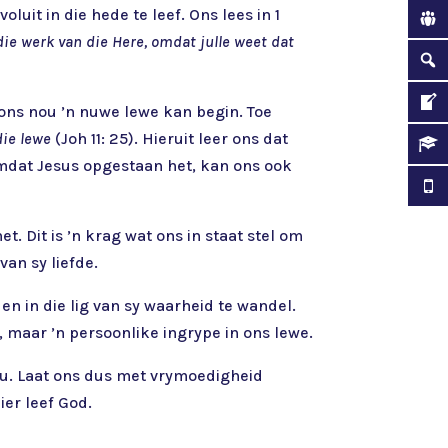
luit in die hede te leef. Ons lees in 1
die werk van die Here, omdat julle weet dat
 ons nou ’n nuwe lewe kan begin. Toe
die lewe
(Joh 11: 25). Hieruit leer ons dat
 Omdat Jesus opgestaan het, kan ons ook
 Dit is ’n krag wat ons in staat stel om
van sy liefde.
en in die lig van sy waarheid te wandel.
e, maar ’n persoonlike ingrype in ons lewe.
ou. Laat ons dus met vrymoedigheid
ier leef God.