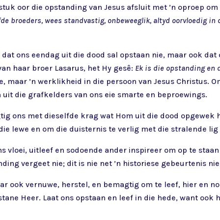
stuk oor die opstanding van Jesus afsluit met ’n oproep om vo
de broeders, wees standvastig, onbeweeglik, altyd oorvloedig in 
 dat ons eendag uit die dood sal opstaan nie, maar ook dat
van haar broer Lasarus, het Hy gesê:
Ek is die opstanding en 
 nie, maar ’n werklikheid in die persoon van Jesus Christus.
 uit die grafkelders van ons eie smarte en beproewings.
ig ons met dieselfde krag wat Hom uit die dood opgewek het.
ie lewe en om die duisternis te verlig met die stralende lig 
 vloei, uitleef en sodoende ander inspireer om op te staan 
ing vergeet nie; dit is nie net ’n historiese gebeurtenis ni
r ook vernuwe, herstel, en bemagtig om te leef, hier en n
tane Heer. Laat ons opstaan en leef in die hede, want ook h