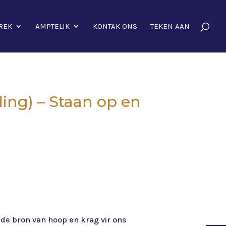
REK
AMPTELIK
KONTAK ONS
TEKEN AAN
ing) – Staan op en
ende bron van hoop en krag vir ons