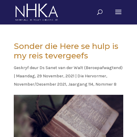
Sonder die Here se hulp is
my reis tevergeefs
Geskryf deur
Ds Sanet van der Walt (Beroepafwagtend)
|
Maandag, 29 November, 2021
|
Die Hervormer
,
November/Desember 2021, Jaargang 114, Nommer 8