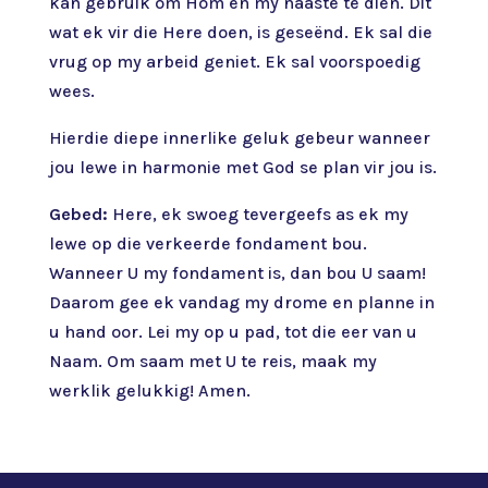
kan gebruik om Hom en my naaste te dien. Dit
wat ek vir die Here doen, is geseënd. Ek sal die
vrug op my arbeid geniet. Ek sal voorspoedig
wees.
Hierdie diepe innerlike geluk gebeur wanneer
jou lewe in harmonie met God se plan vir jou is.
Gebed:
Here, ek swoeg tevergeefs as ek my
lewe op die verkeerde fondament bou.
Wanneer U my fondament is, dan bou U saam!
Daarom gee ek vandag my drome en planne in
u hand oor. Lei my op u pad, tot die eer van u
Naam. Om saam met U te reis, maak my
werklik gelukkig! Amen.