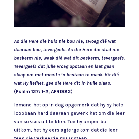
As die Here die huis nie bou nie, swoeg dié wat
daaraan bou, tevergeefs. As die Here die stad nie
beskerm nie, waak dié wat dit beskerm, tevergeefs.
Tevergeefs dat julle vroeg opstaan en laat gaan
slaap om met moeite ’n bestaan te maak. Vir dié
wat Hy liefhet, gee die Here dit in hulle slaap.
(Psalm 127: 1-2, AFR1983)
Iemand het op ’n dag opgemerk dat hy sy hele
loopbaan hard daaraan gewerk het om die leer
van sukses uit te klim. Toe hy amper bo
uitkom, het hy eers agtergekom dat die leer
teen die verkeerde muur staan.