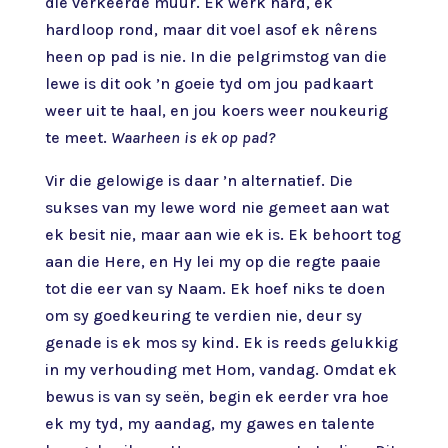
die verkeerde muur. Ek werk hard, ek
hardloop rond, maar dit voel asof ek nêrens
heen op pad is nie. In die pelgrimstog van die
lewe is dit ook ’n goeie tyd om jou padkaart
weer uit te haal, en jou koers weer noukeurig
te meet.
Waarheen is ek op pad?
Vir die gelowige is daar ’n alternatief. Die
sukses van my lewe word nie gemeet aan wat
ek besit nie, maar aan wie ek is. Ek behoort tog
aan die Here, en Hy lei my op die regte paaie
tot die eer van sy Naam. Ek hoef niks te doen
om sy goedkeuring te verdien nie, deur sy
genade is ek mos sy kind. Ek is reeds gelukkig
in my verhouding met Hom, vandag. Omdat ek
bewus is van sy seën, begin ek eerder vra hoe
ek my tyd, my aandag, my gawes en talente