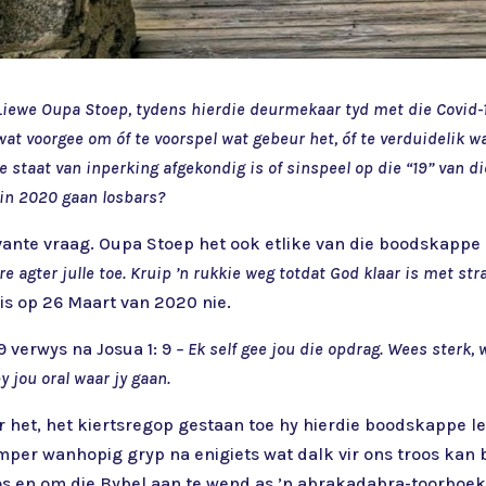
Liewe Oupa Stoep, tydens hierdie deurmekaar tyd met die Covid-
at voorgee om óf te voorspel wat gebeur het, óf te verduidelik w
staat van inperking afgekondig is of sinspeel op die “19” van die
 in 2020 gaan losbars?
levante vraag. Oupa Stoep het ook etlike van die boodskappe
re agter julle toe. Kruip ’n rukkie weg totdat God klaar is met str
 is op 26 Maart van 2020
nie.
9 verwys na Josua 1: 9
– Ek self gee jou die opdrag. Wees sterk,
y jou oral waar jy gaan.
r het, het kiertsregop gestaan toe hy hierdie boodskappe l
mper wanhopig gryp na enigiets wat dalk vir ons troos kan bi
s en om die Bybel aan te wend as ’n abrakadabra-toorboek –