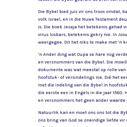
Die Bybel bied juis vir ons troos omdat, b
volk Israel, en in die Nuwe Testament deu
is. Die boek Jesaja het betekenis gehad vi
virus losbars, betekenis gekry nie. In Jo
weergegee. Dit het niks te make met ’n k
’n Ander ding wat Oupa se hare nog verde
en versnommers van die Bybel. Die moeili
dokumente was wat meestal op rolle van p
hoofstuk- of versindelings nie. Dié het 
met die indeling van die Bybel in hoofstu
die eerste een in Engels in die jaar 1560
en versnommers het geen ander waarde e
Natuurlik kan en moet ons ons tot die Byb
ons bring van God se oneindige liefde vir