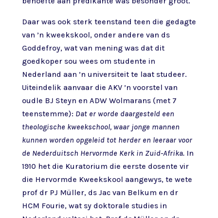
behoefte aan predikante was besonder groot.
Daar was ook sterk teenstand teen die gedagte
van ’n kweekskool, onder andere van ds
Goddefroy, wat van mening was dat dit
goedkoper sou wees om studente in
Nederland aan ’n universiteit te laat studeer.
Uiteindelik aanvaar die AKV ’n voorstel van
oudle BJ Steyn en ADW Wolmarans (met 7
teenstemme):
Dat er worde daargesteld een
theologische kweekschool, waar jonge mannen
kunnen worden opgeleid tot herder en leeraar voor
de Nederduitsch Hervormde Kerk in Zuid-Afrika.
In
1910 het die Kuratorium die eerste dosente vir
die Hervormde Kweekskool aangewys, te wete
prof dr PJ Müller, ds Jac van Belkum en dr
HCM Fourie, wat sy doktorale studies in