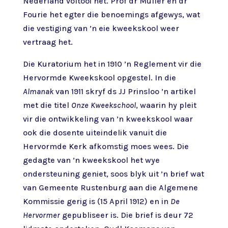
Nederland voltooi het. Prof dr Müller en dr
Fourie het egter die benoemings afgewys, wat
die vestiging van ’n eie kweekskool weer
vertraag het.
Die Kuratorium het in 1910 ’n Reglement vir die
Hervormde Kweekskool opgestel. In die
Almanak
van 1911 skryf ds JJ Prinsloo ’n artikel
met die titel
Onze Kweekschool
, waarin hy pleit
vir die ontwikkeling van ’n kweekskool waar
ook die dosente uiteindelik vanuit die
Hervormde Kerk afkomstig moes wees. Die
gedagte van ’n kweekskool het wye
ondersteuning geniet, soos blyk uit ’n brief wat
van Gemeente Rustenburg aan die Algemene
Kommissie gerig is (15 April 1912) en in
De
Hervormer
gepubliseer is. Die brief is deur 72