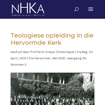
Teologiese opleiding in die
Hervormde Kerk
Geskryf deur
Prof Wim Dreyer (Outeniqua)
|
Vrydag, 23
April, 2021
|
Die Hervormer
,
Mei 2021, Jaargang 114,
Nommer 2