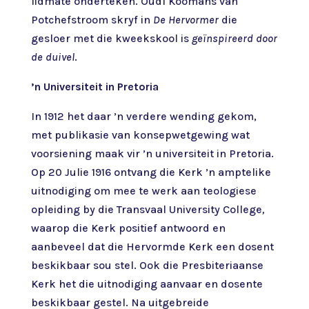
lidmate onderteken. Oudl Koomans van
Potchefstroom skryf in
De Hervormer
die
gesloer met die kweekskool is
geïnspireerd door
de duivel
.
’n Universiteit in Pretoria
In 1912 het daar ’n verdere wending gekom,
met publikasie van konsepwetgewing wat
voorsiening maak vir ’n universiteit in Pretoria.
Op 20 Julie 1916 ontvang die Kerk ’n amptelike
uitnodiging om mee te werk aan teologiese
opleiding by die Transvaal University College
,
waarop die Kerk positief antwoord en
aanbeveel dat die Hervormde Kerk een dosent
beskikbaar sou stel. Ook die Presbiteriaanse
Kerk het die uitnodiging aanvaar en dosente
beskikbaar gestel. Na uitgebreide