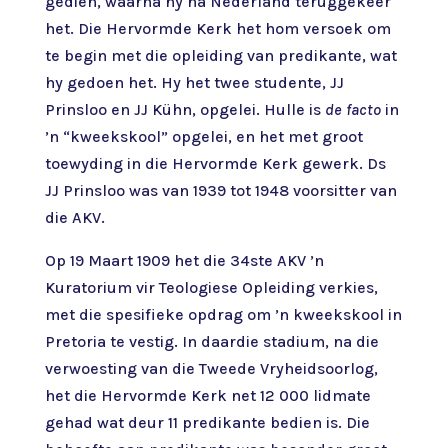
gedien, waarna hy na Nederland teruggekeer
het. Die Hervormde Kerk het hom versoek om
te begin met die opleiding van predikante, wat
hy gedoen het. Hy het twee studente, JJ
Prinsloo en JJ Kühn, opgelei. Hulle is
de facto
in
’n “kweekskool” opgelei, en het met groot
toewyding in die Hervormde Kerk gewerk. Ds
JJ Prinsloo was van 1939 tot 1948 voorsitter van
die AKV.
Op 19 Maart 1909 het die 34ste AKV ’n
Kuratorium vir Teologiese Opleiding verkies,
met die spesifieke opdrag om ’n kweekskool in
Pretoria te vestig. In daardie stadium, na die
verwoesting van die Tweede Vryheidsoorlog,
het die Hervormde Kerk net 12 000 lidmate
gehad wat deur 11 predikante bedien is. Die