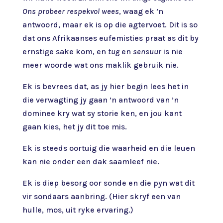
Ons probeer respekvol wees
, waag ek ’n
antwoord, maar ek is op die agtervoet. Dit is so
dat ons Afrikaanses eufemisties praat as dit by
ernstige sake kom, en
tug
en
sensuur
is nie
meer woorde wat ons maklik gebruik nie.
Ek is bevrees dat, as jy hier begin lees het in
die verwagting jy gaan ’n antwoord van ’n
dominee kry wat sy storie ken, en jou kant
gaan kies, het jy dit toe mis.
Ek is steeds oortuig die waarheid en die leuen
kan nie onder een dak saamleef nie.
Ek is diep besorg oor sonde en die pyn wat dit
vir sondaars aanbring. (Hier skryf een van
hulle, mos, uit ryke ervaring.)