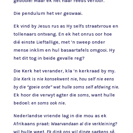
gebooie! Maar ek het haar reeds verloor.
Die pendulum het ver geswaai.
Ek vind by Jesus rus as Hy selfs straatvroue en
tollenaars ontvang. En ek het onrus oor hoe
dié einste Lieftallige, met ’n sweep onder
mense inklim en hul basaartafels omgooi. Hy
het dit tog in beide gevalle reg?
Die Kerk het verander, kla ’n kerkraad by my.
Die Kerk is nie konsekwent nie, hou self nie eens
by die “goeie orde” wat hulle soms self afdwing nie.
Ek hoor die verwyt agter die
soms
, want hulle
bedoel:
en soms ook nie
.
Nederlandse vriende lag in die mou as ek
Afrikaans praat:
Waarvandaan al die verkleining?
wil hulle weet.
Ek dink ons wil dinge sagkens sê.