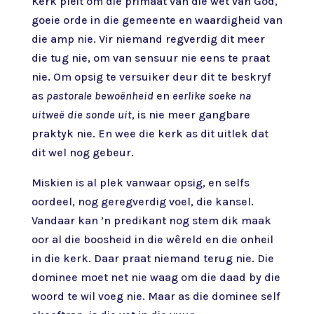
Kerk pleit om die primaat van die wet van God,
goeie orde in die gemeente en waardigheid van
die amp nie. Vir niemand regverdig dit meer
die tug nie, om van sensuur nie eens te praat
nie. Om opsig te versuiker deur dit te beskryf
as
pastorale bewoënheid
en
eerlike soeke na
uitweë die sonde uit
, is nie meer gangbare
praktyk nie. En wee die kerk as dit uitlek dat
dit wel nog gebeur.
Miskien is al plek vanwaar opsig, en selfs
oordeel, nog geregverdig voel, die kansel.
Vandaar kan ’n predikant nog stem dik maak
oor al die boosheid in die wêreld en die onheil
in die kerk. Daar praat niemand terug nie. Die
dominee moet net nie waag om die daad by die
woord te wil voeg nie. Maar as die dominee self