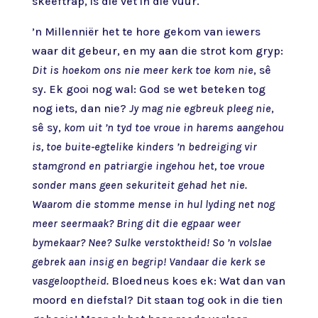
skeeftrap, is die vet in die vuur.
’n Millenniër het te hore gekom van iewers
waar dit gebeur, en my aan die strot kom gryp:
Dit is hoekom ons nie meer kerk toe kom nie
, sê
sy. Ek gooi nog wal: God se wet beteken tog
nog iets, dan nie?
Jy mag nie egbreuk pleeg nie
,
sê sy,
kom uit ’n tyd toe vroue in harems aangehou
is, toe buite-egtelike kinders ’n bedreiging vir
stamgrond en patriargie ingehou het, toe vroue
sonder mans geen sekuriteit gehad het nie.
Waarom die stomme mense in hul lyding net nog
meer seermaak? Bring dit die egpaar weer
bymekaar? Nee? Sulke verstoktheid! So ’n volslae
gebrek aan insig en begrip! Vandaar die kerk se
vasgelooptheid.
Bloedneus koes ek: Wat dan van
moord en diefstal? Dit staan tog ook in die tien