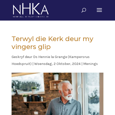
Terwyl die Kerk deur my
vingers glip
Geskryf deur
Ds Hennie la Grange (Kampersrus
Hoedspruit)
|
Woensdag, 2 Oktober, 2024
|
Menings