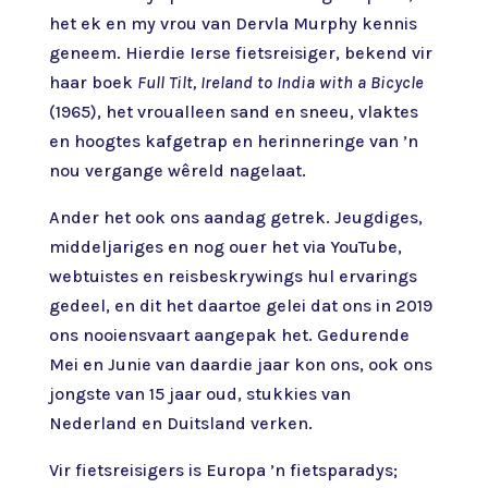
het ek en my vrou van Dervla Murphy kennis
geneem. Hierdie Ierse fietsreisiger, bekend vir
haar boek
Full Tilt, Ireland to India with a Bicycle
(1965), het vroualleen sand en sneeu, vlaktes
en hoogtes kafgetrap en herinneringe van ’n
nou vergange wêreld nagelaat.
Ander het ook ons aandag getrek. Jeugdiges,
middeljariges en nog ouer het via YouTube,
webtuistes en reisbeskrywings hul ervarings
gedeel, en dit het daartoe gelei dat ons in 2019
ons nooiensvaart aangepak het. Gedurende
Mei en Junie van daardie jaar kon ons, ook ons
jongste van 15 jaar oud, stukkies van
Nederland en Duitsland verken.
Vir fietsreisigers is Europa ’n fietsparadys;