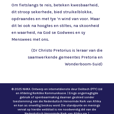
Om fietslangs te reis, beteken kwesbaarheid,
dit stroop sekerhede, bied struikelblokke,
opdraandes en met tye ’n wind van voor. Maar
dit lei ook na hoogtes en stiltes, na skoonheid
en waarheid, na God se Godwees en sy
Menswees met ons.
(Dr Christo Pretorius is leraar van die
saamwerkende gemeentes Pretoria en
Wonderboom-Suid)
© 2025 NHKA. Ontwerp en internetdienste deur Delitech (PTY) Ltd
en Afdeling Kerklike Kommunikasie. | Enige ongemagtigde
gebruik of openbaarmaking daarvan geskied sonder
toestemming van die Nederduitsch Hervormde Kerk van Afrika
en kan as onwettig beskou word. Die standpunte en menings
vervat op hierdie webblad is nie noodwendig dié van die
Nederduitsch Hervormde Kerk van Afrika nie. |