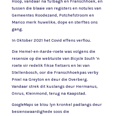
Hoop, vandaar na Tulbagh en Franschhoek, en
tussen die blaaie van registers en notules van
Gemeentes Roodezand, Potchefstroom en
Marico merk huwelike, dope en sterftes ons
gang.
In Oktober 2021 het Covid effens verflou.
Die Hemel-en-Aarde-roete was volgens die
resensie op die webtuiste van
Bicycle South
’n
roete vir redelik fikse fietsers en lei van
Stellenbosch, oor die Franschhoekpas verby
Pniel na Greyton en deur die Overberg.
Vandaar strek dit kuslangs deur Hermanus,
Onrus, Kleinmond, terug na Kaapstad.
GoogleMaps
se blou lyn kronkel padlangs deur
besienswaardighede soos die