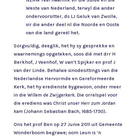
Weste van Nederland, terwyl die ander
ondervoorsitter, ds LJ Geluk van Zwolle,
vir die ander deel nl die Noorde en Ooste
van die land gereël het.
Sorgvuldig, deeglik, het hy sy gesprekke en
waarnemings opgeteken, soos dié met drr H
Berkhof, J Veenhof, W van’t Spijker en prof J
van der Linde. Behalwe sinodesittings van die
Nederlandse Hervormde en Gereformeerde
Kerk, het hy eredienste bygewoon, onder meer
in die
Willem de Zwijgerkerk
. Die orrelspel voor
die erediens was
Christ unser Herr zum Jordan
kam
(Johann Sebastian Bach, 1685-1750).
Ons het prof Ben op 27 Junie 2011 uit Gemeente
Wonderboom begrawe; oom Leun is ’n