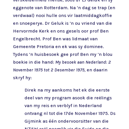
eggenote van Rotterdam. Na ’n dag se trap (en
verdwaal) nooi hulle ons vir laatmiddagkoffie
en snoeperye. Dr Geluk is ’n ou vriend van die
Hervormde Kerk en ons gesels oor prof Ben
Engelbrecht. Prof Ben was lidmaat van
Gemeente Pretoria en ek was sy dominee.
Tydens ’n huisbesoek gee prof Ben my ’n blou
boekie in die hand:
My besoek aan Nederland: 2
November 1975 tot 2 Desember 1975
, en daarin
skryf hy:
Direk na my aankoms het ek die eerste
deel van my program asook die reëlings
van my reis en verblyf in Nederland
ontvang nl tot die 17de November 1975. Ds
Gijmink as één ondervoorsitter van die
NZAW reël naamlik vir die Suide en die