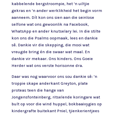
kabbelende bergstroompie, het ’n uiltjie
gekras en ’n ander werklikheid het begin vorm
aanneem. Dít kon ons sien aan die seinlose
selfone wat ons gewoonlik na Facebook,
WhatsApp en ander knutselary lei. In die stilte
kon ons die Psalms oopmaak, lees en dankie
sê. Dankie vir die skepping, die mooi wat
vreugde bring én die swaar wat maal. En
dankie vir mekaar. Ons kinders. Ons Goeie
Herder wat ons verste horisonne dra.
Daar was nog waarvoor ons sou dankie sê: ’n
troppie skape anderkant Greyton, plate
proteas teen die hange van
Jongensfonteinberg, ritselende koringare wat
bult op voor die wind huppel, bokbaaivygies op
kindergrafte buitekant Pniel, tjienkerientjees