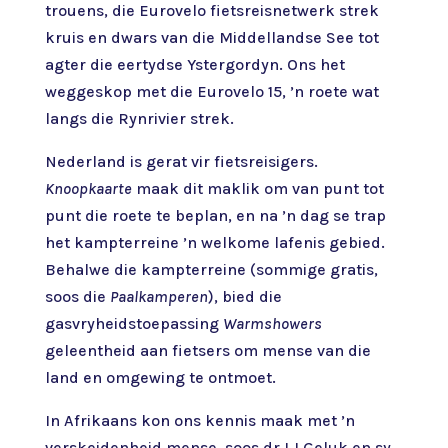
trouens, die Eurovelo fietsreisnetwerk strek
kruis en dwars van die Middellandse See tot
agter die eertydse Ystergordyn. Ons het
weggeskop met die Eurovelo 15, ’n roete wat
langs die Rynrivier strek.
Nederland is gerat vir fietsreisigers.
Knoopkaarte
maak dit maklik om van punt tot
punt die roete te beplan, en na ’n dag se trap
het kampterreine ’n welkome lafenis gebied.
Behalwe die kampterreine (sommige gratis,
soos die
Paalkamperen
), bied die
gasvryheidstoepassing
Warmshowers
geleentheid aan fietsers om mense van die
land en omgewing te ontmoet.
In Afrikaans kon ons kennis maak met ’n
verskeidenheid mense, soos dr LJ Geluk en sy