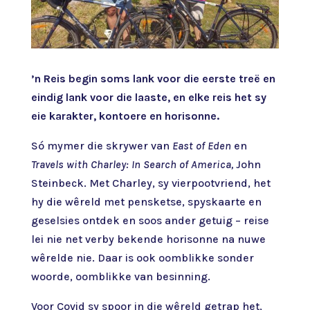
’n Reis begin soms lank voor die eerste treë en
eindig lank voor die laaste, en elke reis het sy
eie karakter, kontoere en horisonne.
Só mymer die skrywer van
East of Eden
en
Travels with Charley: In Search of America,
John
Steinbeck. Met Charley, sy vierpootvriend, het
hy die wêreld met pensketse, spyskaarte en
geselsies ontdek en soos ander getuig – reise
lei nie net verby bekende horisonne na nuwe
wêrelde nie. Daar is ook oomblikke sonder
woorde, oomblikke van besinning.
Voor Covid sy spoor in die wêreld getrap het,