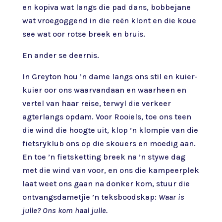
en kopiva wat langs die pad dans, bobbejane
wat vroegoggend in die reën klont en die koue
see wat oor rotse breek en bruis.
En ander se deernis.
In Greyton hou ’n dame langs ons stil en kuier-
kuier oor ons waarvandaan en waarheen en
vertel van haar reise, terwyl die verkeer
agterlangs opdam. Voor Rooiels, toe ons teen
die wind die hoogte uit, klop ’n klompie van die
fietsryklub ons op die skouers en moedig aan.
En toe ’n fietsketting breek na ’n stywe dag
met die wind van voor, en ons die kampeerplek
laat weet ons gaan na donker kom, stuur die
ontvangsdametjie ’n teksboodskap:
Waar is
julle? Ons kom haal julle.