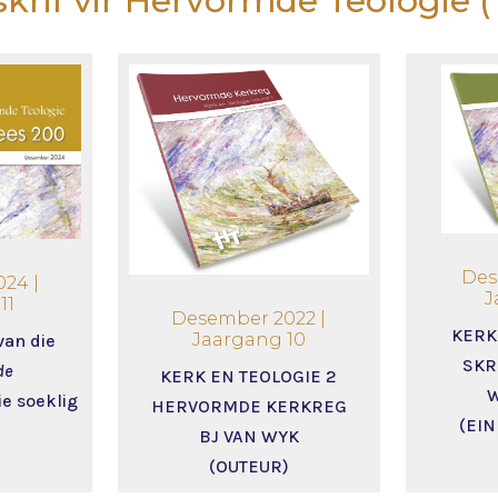
krif vir Hervormde Teologie 
Des
24 |
J
11
Desember 2022 |
KERK
Jaargang 10
van die
SKR
de
KERK EN TEOLOGIE 2
die soeklig
HERVORMDE KERKREG
(EI
BJ VAN WYK
(OUTEUR)