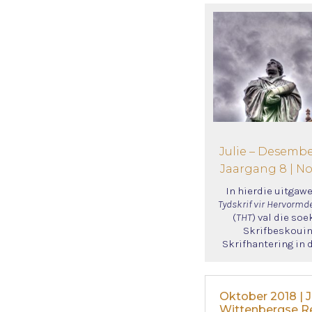
Julie – Desembe
Jaargang 8 | N
In hierdie uitgawe
Tydskrif vir Hervormd
(
THT
) val die soe
Skrifbeskouin
Skrifhantering in 
Oktober 2018 | 
Wittenbergse R