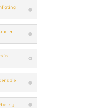
nligting
isme en
: ’n
dens die
Ebeling