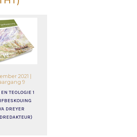
(THT)
ember 2021 |
aargang 9
 EN TEOLOGIE 1
IFBESKOUING
WA DREYER
NDREDAKTEUR)