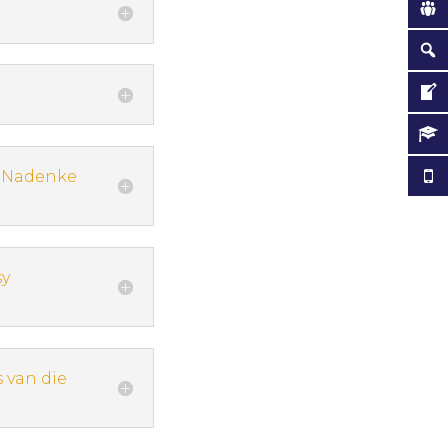
: Nadenke
sy
 van die