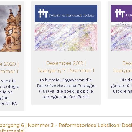
Des
Desember 2019 |
r 2020 |
Jaarga
Jaargang 7 | Nommer 1
ommer 1
Die d
In hierdie uitgawe van die
 van die
gebooie):
Tydskrif vir Hervormde T
eologie
e T
eologie
uit die h
(
THT
) val die soeklig op die
klig op
teologie van Karl Barth.
g en
die NHKA.
Jaargang 6 | Nommer 3 – Reformatoriese Leksikon: Deel
eformasie)