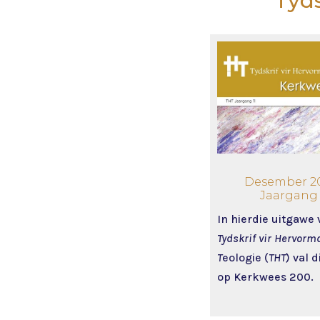
Tyds
Desember 20
Jaargang 
In hierdie uitgawe 
Tydskrif vir Hervorm
T
eologie (
THT
) val 
op Kerkwees 200.