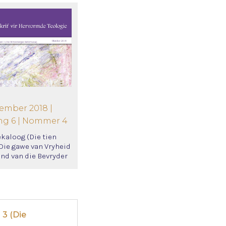
ember 2018 |
ng 6 | Nommer 4
ekaloog (Die tien
 Die gawe van Vryheid
and van die Bevryder
 3 (Die