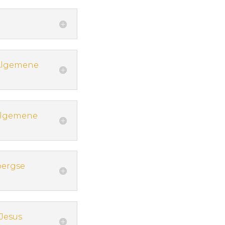
 Algemene
 Algemene
bergse
 Jesus