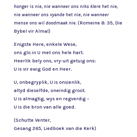
honger is nie, nie wanneer ons niks klere het nie,
nie wanneer ons vyande het nie, nie wanneer
mense ons wil doodmaak nie.
(Romeine 8: 35, Die
Bybel vir Almal)
Enigste Here, enkele Wese,
ons glo in U met ons hele hart.
Heerlik bely ons, vry-uit getuig ons:
U is vir ewig God en Heer.
U, onbegryplik, U is onsienlik,
altyd dieselfde, oneindig groot.
U is almagtig, wys en regverdig –
U is die bron van alle goed.
(Schutte Venter,
Gesang 265, Liedboek van die Kerk)