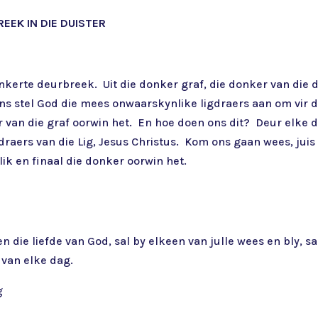
REEK IN DIE DUISTER
 donkerte deurbreek. Uit die donker graf, die donker van die
 stel God die mees onwaarskynlike ligdraers aan om vir die 
 van die graf oorwin het. En hoe doen ons dit? Deur elke 
gdraers van die Lig, Jesus Christus. Kom ons gaan wees, juis
ik en finaal die donker oorwin het.
n die liefde van God, sal by elkeen van julle wees en bly,
 van elke dag.
g