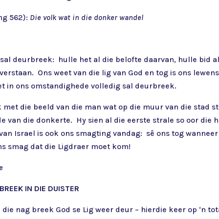
ng 562):
Die volk wat in die donker wandel
g sal deurbreek: hulle het al die belofte daarvan, hulle bid 
 verstaan. Ons weet van die lig van God en tog is ons lewe
et in ons omstandighede volledig sal deurbreek.
met die beeld van die man wat op die muur van die stad sta
e van die donkerte. Hy sien al die eerste strale so oor die ho
 van Israel is ook ons smagting vandag: sê ons tog wannee
ns smag dat die Ligdraer moet kom!
e
BREEK IN DIE DUISTER
 die nag breek God se Lig weer deur – hierdie keer op ‘n to