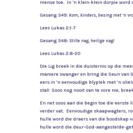
mense toe. In ‘n klein-klein dorpie word d
Gesang 349:
Kom, kinders, besing met ‘n vr
Lees Lukas 2:1-7
Gesang 348:
Stille nag, heilige nag!
Lees Lukas 2:8-20
Die Lig breek in die duisternis op die me
maniere swanger en bring die Seun van God
eers in ‘n eenvoudige blyplek met ‘n oliel
stal! Soos nog nooit van te vore nie, breek
En net soos aan die begin toe die eerste
verder vat. Eenvoudige skaapwagters, row
hulle word die draers van die boodskap va
hulle word die deur-God-aangestelde-getu