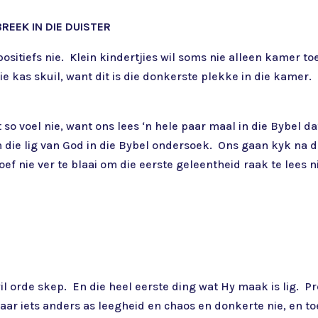
REEK IN DIE DUISTER
 positiefs nie. Klein kindertjies wil soms nie alleen kamer to
ie kas skuil, want dit is die donkerste plekke in die kamer. 
 so voel nie, want ons lees ‘n hele paar maal in die Bybel da
 die lig van God in die Bybel ondersoek. Ons gaan kyk na d
ef nie ver te blaai om die eerste geleentheid raak te lees n
il orde skep. En die heel eerste ding wat Hy maak is lig. P
aar iets anders as leegheid en chaos en donkerte nie, en to