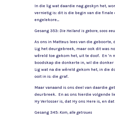
In die lig wat daardie nag geskyn het, wo
vernietig is: dit is die begin van die fin
engelekore…
Gesang 353:
Die Heiland is gebore, soos ee
As ons in Matteus lees van die geboorte, 
Lig het deurgebreek, maar ook dit was nog
wêreld toe gekom het, uit te doof. En ‘n m
boodskap die donkerte in, wil die donker n
Lig wat na die wêreld gekom het, in die d
ooit in is: die graf.
Maar vanaand is ons deel van daardie getu
deurbreek. En as ons hierdie volgende lie
Hy Verlosser is, dat Hy ons Here is, en dat
Gesang 345:
Kom, alle getroues