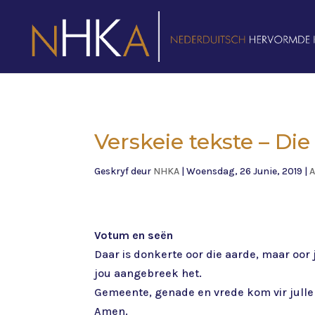
Verskeie tekste – Die
Geskryf deur
NHKA
|
Woensdag, 26 Junie, 2019
|
A
Votum en seën
Daar is donkerte oor die aarde, maar oor 
jou aangebreek het.
Gemeente, genade en vrede kom vir julle 
Amen.