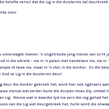
ie belofte vervul dat die Lig in die duisternis sal deurbree
olike stem
es onverwagte manier: ‘n ongetroude jong meisie van so 14 j
 in die wêreld – nie in ‘n paleis met kandelare nie, nie in 
ampie of twee nie, maar in ‘n stal, in die donker. En die bewy
 God se Lig in die duisternis deur!
 lig deur die donker gebreek het, word hier ook ligdraers 
we mense wat eerder buite die dorpies moes bly, omdat hul
n Lig. Mense wat in daardie tyd nie eers die reg gehad het 
ies van die Lig wat deurgebreek het, hulle word die onwaar