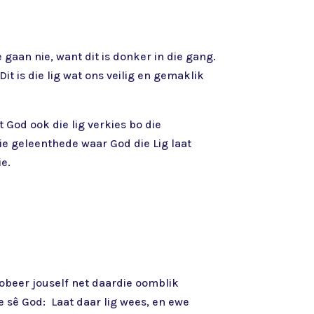
e gaan nie, want dit is donker in die gang.
Dit is die lig wat ons veilig en gemaklik
t God ook die lig verkies bo die
ie geleenthede waar God die Lig laat
ie.
robeer jouself net daardie oomblik
e sê God: Laat daar lig wees, en ewe