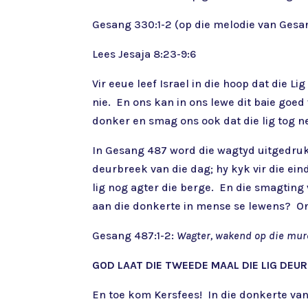
Gesang 330:1-2 (op die melodie van Gesa
Lees Jesaja 8:23-9:6
Vir eeue leef Israel in die hoop dat die Li
nie. En ons kan in ons lewe dit baie goed
donker en smag ons ook dat die lig tog n
In Gesang 487 word die wagtyd uitgedruk 
deurbreek van die dag; hy kyk vir die eind
lig nog agter die berge. En die smagting
aan die donkerte in mense se lewens? O
Gesang 487:1-2:
Wagter, wakend op die mur
GOD LAAT DIE TWEEDE MAAL DIE LIG DEUR
En toe kom Kersfees! In die donkerte van