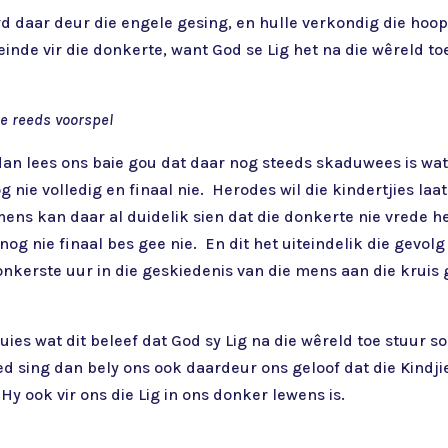
rd daar deur die engele gesing, en hulle verkondig die hoop 
ale einde vir die donkerte, want God se Lig het na die wêrel
ue reeds voorspel
dan lees ons baie gou dat daar nog steeds skaduwees is wat 
 nie volledig en finaal nie. Herodes wil die kindertjies la
ens kan daar al duidelik sien dat die donkerte nie vrede het
og nie finaal bes gee nie. En dit het uiteindelik die gevolg 
onkerste uur in die geskiedenis van die mens aan die kruis
ies wat dit beleef dat God sy Lig na die wêreld toe stuur so
d sing dan bely ons ook daardeur ons geloof dat die Kindjie 
 Hy ook vir ons die Lig in ons donker lewens is.