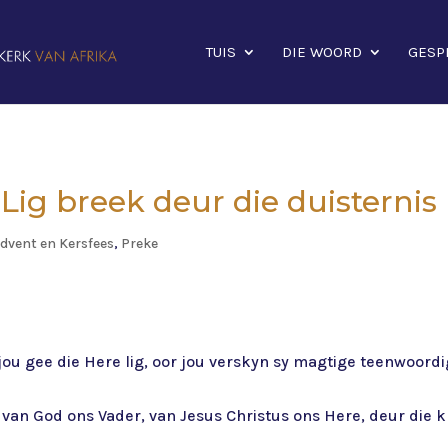
TUIS
DIE WOORD
GESP
 Lig breek deur die duisternis
dvent en Kersfees
,
Preke
jou gee die Here lig, oor jou verskyn sy magtige teenwoordi
van God ons Vader, van Jesus Christus ons Here, deur die k