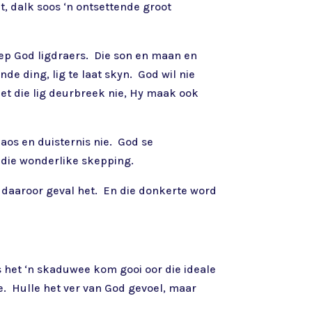
et, dalk soos ‘n ontsettende groot
skep God ligdraers. Die son en maan en
e ding, lig te laat skyn. God wil nie
 net die lig deurbreek nie, Hy maak ook
aos en duisternis nie. God se
 die wonderlike skepping.
 daaroor geval het. En die donkerte word
 het ‘n skaduwee kom gooi oor die ideale
e. Hulle het ver van God gevoel, maar