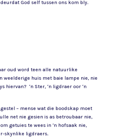
k deurdat God self tussen ons kom bly.
aar oud word teen alle natuurlike
‘n weelderige huis met baie lampe nie, nie
s hiervan? ‘n Ster, ‘n ligdraer oor ‘n
aangestel – mense wat die boodskap moet
le net nie gesien is as betroubaar nie,
om getuies te wees in ‘n hofsaak nie,
-skynlike ligdraers.