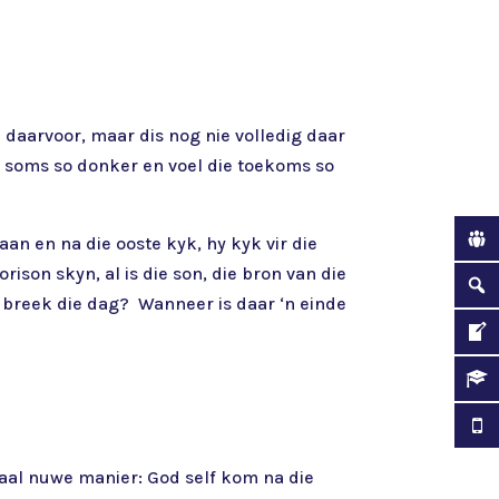
al daarvoor, maar dis nog nie volledig daar
ns soms so donker en voel die toekoms so
an en na die ooste kyk, hy kyk vir die
rison skyn, al is die son, die bron van die
r breek die dag? Wanneer is daar ‘n einde
taal nuwe manier: God self kom na die