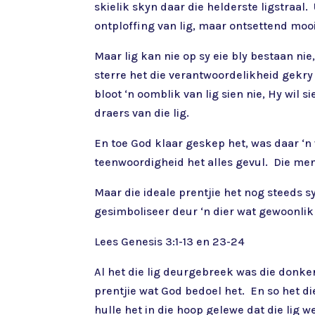
skielik skyn daar die helderste ligstraal
ontploffing van lig, maar ontsettend mooi.
Maar lig kan nie op sy eie bly bestaan nie
sterre het die verantwoordelikheid gekry
bloot ‘n oomblik van lig sien nie, Hy wil 
draers van die lig.
En toe God klaar geskep het, was daar ‘n
teenwoordigheid het alles gevul. Die me
Maar die ideale prentjie het nog steeds
gesimboliseer deur ‘n dier wat gewoonlik 
Lees Genesis 3:1-13 en 23-24
Al het die lig deurgebreek was die donke
prentjie wat God bedoel het. En so het d
hulle het in die hoop gelewe dat die lig 