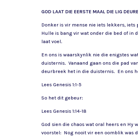
GOD LAAT DIE EERSTE MAAL DIE LIG DEURB
Donker is vir mense nie iets lekkers, iets
Hulle is bang vir wat onder die bed of in d
laat voel.
En ons is waarskynlik nie die enigstes wat
duisternis. Vanaand gaan ons die pad van
deurbreek het in die duisternis. En ons ho
Lees Genesis 1:1-5
So het dit gebeur:
Lees Genesis 1:14-18
God sien die chaos wat oral heers en Hy w
voorstel: Nog nooit vir een oomblik was d