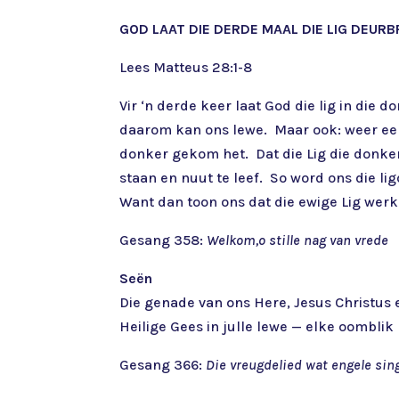
GOD LAAT DIE DERDE MAAL DIE LIG DEURB
Lees Matteus 28:1-8
Vir ‘n derde keer laat God die lig in die
daarom kan ons lewe. Maar ook: weer eens
donker gekom het. Dat die Lig die donker
staan en nuut te leef. So word ons die li
Want dan toon ons dat die ewige Lig werkl
Gesang 358:
Welkom,o stille nag van vrede
Seën
Die genade van ons Here, Jesus Christus e
Heilige Gees in julle lewe — elke oomblik
Gesang 366:
Die vreugdelied wat engele sin