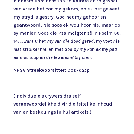
binneste kom nesskop. ’n Kalmte en ’n gevoel
van vrede het oor my gekom, en ek het geweet
my stryd is gestry. God het my gehoor en
geantwoord. Nie soos ek wou hoor nie, maar op
sy manier. Soos die Psalmdigter sê in Psalm 56:
14:
…want U het my van die dood gered, my voet nie
laat struikel nie, en met God by my kon ek my pad
aanhou loop en die lewenslig bly sien.
NHSV Streekvoorsitter: Oos-Kaap
(Individuele skrywers dra self
verantwoordelikheid vir die feitelike inhoud
van en beskouings in hul artikels.)