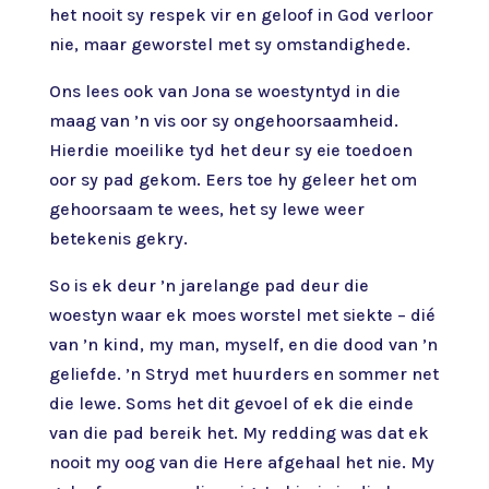
het nooit sy respek vir en geloof in God verloor
nie, maar geworstel met sy omstandighede.
Ons lees ook van Jona se woestyntyd in die
maag van ’n vis oor sy ongehoorsaamheid.
Hierdie moeilike tyd het deur sy eie toedoen
oor sy pad gekom. Eers toe hy geleer het om
gehoorsaam te wees, het sy lewe weer
betekenis gekry.
So is ek deur ’n jarelange pad deur die
woestyn waar ek moes worstel met siekte – dié
van ’n kind, my man, myself, en die dood van ’n
geliefde. ’n Stryd met huurders en sommer net
die lewe. Soms het dit gevoel of ek die einde
van die pad bereik het. My redding was dat ek
nooit my oog van die Here afgehaal het nie. My