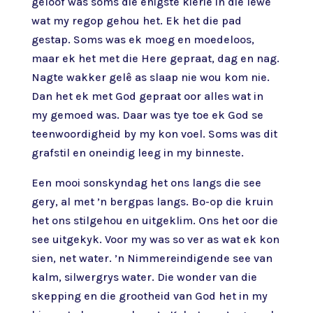
geloof was soms die enigste kierie in die lewe
wat my regop gehou het. Ek het die pad
gestap. Soms was ek moeg en moedeloos,
maar ek het met die Here gepraat, dag en nag.
Nagte wakker gelê as slaap nie wou kom nie.
Dan het ek met God gepraat oor alles wat in
my gemoed was. Daar was tye toe ek God se
teenwoordigheid by my kon voel. Soms was dit
grafstil en oneindig leeg in my binneste.
Een mooi sonskyndag het ons langs die see
gery, al met ’n bergpas langs. Bo-op die kruin
het ons stilgehou en uitgeklim. Ons het oor die
see uitgekyk. Voor my was so ver as wat ek kon
sien, net water. ’n Nimmereindigende see van
kalm, silwergrys water. Die wonder van die
skepping en die grootheid van God het in my