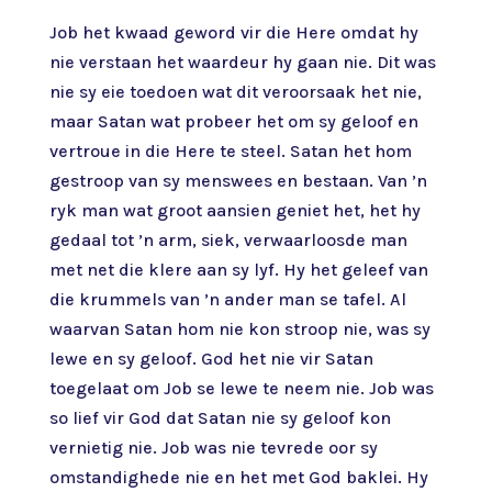
Job het kwaad geword vir die Here omdat hy
nie verstaan het waardeur hy gaan nie. Dit was
nie sy eie toedoen wat dit veroorsaak het nie,
maar Satan wat probeer het om sy geloof en
vertroue in die Here te steel. Satan het hom
gestroop van sy menswees en bestaan. Van ’n
ryk man wat groot aansien geniet het, het hy
gedaal tot ’n arm, siek, verwaarloosde man
met net die klere aan sy lyf. Hy het geleef van
die krummels van ’n ander man se tafel. Al
waarvan Satan hom nie kon stroop nie, was sy
lewe en sy geloof. God het nie vir Satan
toegelaat om Job se lewe te neem nie. Job was
so lief vir God dat Satan nie sy geloof kon
vernietig nie. Job was nie tevrede oor sy
omstandighede nie en het met God baklei. Hy