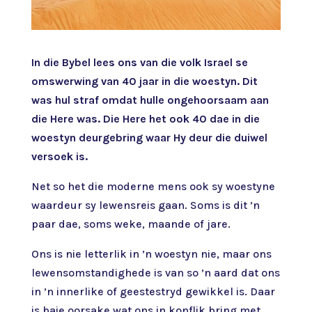
In die Bybel lees ons van die volk Israel se
omswerwing van 40 jaar in die woestyn. Dit
was hul straf omdat hulle ongehoorsaam aan
die Here was. Die Here het ook 40 dae in die
woestyn deurgebring waar Hy deur die duiwel
versoek is.
Net so het die moderne mens ook sy woestyne
waardeur sy lewensreis gaan. Soms is dit ’n
paar dae, soms weke, maande of jare.
Ons is nie letterlik in ’n woestyn nie, maar ons
lewensomstandighede is van so ’n aard dat ons
in ’n innerlike of geestestryd gewikkel is. Daar
is baie oorsake wat ons in konflik bring met