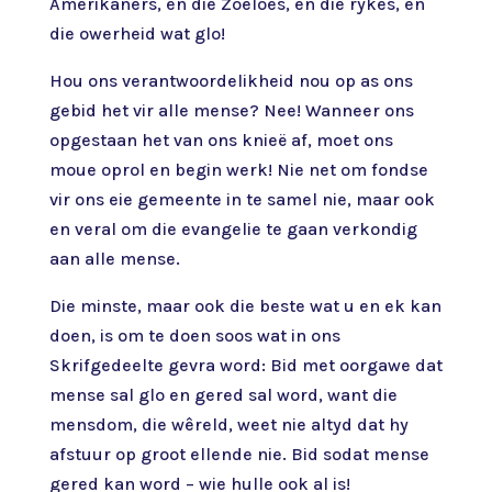
Amerikaners, en die Zoeloes, en die rykes, en
die owerheid wat glo!
Hou ons verantwoordelikheid nou op as ons
gebid het vir alle mense? Nee! Wanneer ons
opgestaan het van ons knieë af, moet ons
moue oprol en begin werk! Nie net om fondse
vir ons eie gemeente in te samel nie, maar ook
en veral om die evangelie te gaan verkondig
aan alle mense.
Die minste, maar ook die beste wat u en ek kan
doen, is om te doen soos wat in ons
Skrifgedeelte gevra word: Bid met oorgawe dat
mense sal glo en gered sal word, want die
mensdom, die wêreld, weet nie altyd dat hy
afstuur op groot ellende nie. Bid sodat mense
gered kan word – wie hulle ook al is!