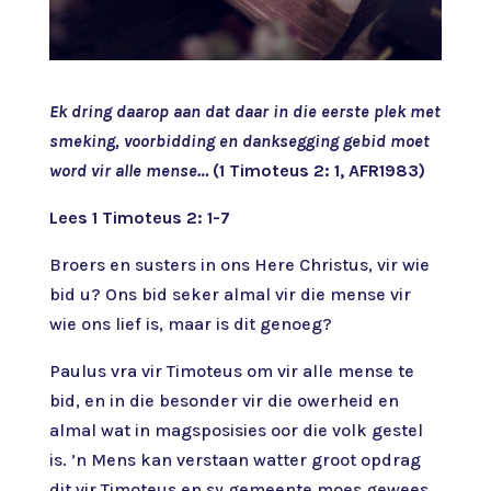
Ek dring daarop aan dat daar in die eerste plek met
smeking, voorbidding en danksegging gebid moet
word vir alle mense…
(1 Timoteus 2: 1, AFR1983)
Lees 1 Timoteus 2: 1-7
Broers en susters in ons Here Christus, vir wie
bid u? Ons bid seker almal vir die mense vir
wie ons lief is, maar is dit genoeg?
Paulus vra vir Timoteus om vir alle mense te
bid, en in die besonder vir die owerheid en
almal wat in magsposisies oor die volk gestel
is. ’n Mens kan verstaan watter groot opdrag
dit vir Timoteus en sy gemeente moes gewees