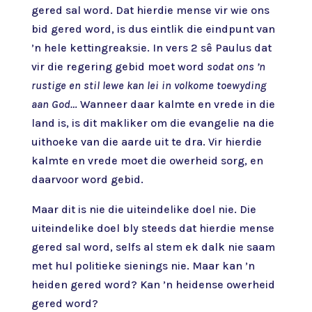
gered sal word. Dat hierdie mense vir wie ons
bid gered word, is dus eintlik die eindpunt van
’n hele kettingreaksie. In vers 2 sê Paulus dat
vir die regering gebid moet word
sodat ons ’n
rustige en stil lewe kan lei in volkome toewyding
aan God…
Wanneer daar kalmte en vrede in die
land is, is dit makliker om die evangelie na die
uithoeke van die aarde uit te dra. Vir hierdie
kalmte en vrede moet die owerheid sorg, en
daarvoor word gebid.
Maar dit is nie die uiteindelike doel nie. Die
uiteindelike doel bly steeds dat hierdie mense
gered sal word, selfs al stem ek dalk nie saam
met hul politieke sienings nie. Maar kan ’n
heiden gered word? Kan ’n heidense owerheid
gered word?