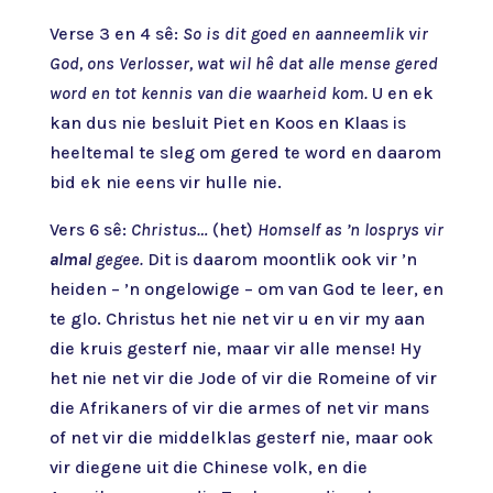
Verse 3 en 4 sê:
So is dit goed en aanneemlik vir
God, ons Verlosser, wat wil hê dat alle mense gered
word en tot kennis van die waarheid kom.
U en ek
kan dus nie besluit Piet en Koos en Klaas is
heeltemal te sleg om gered te word en daarom
bid ek nie eens vir hulle nie.
Vers 6 sê:
Christus…
(het)
Homself as ’n losprys vir
almal
gegee.
Dit is daarom moontlik ook vir ’n
heiden – ’n ongelowige – om van God te leer, en
te glo. Christus het nie net vir u en vir my aan
die kruis gesterf nie, maar vir alle mense! Hy
het nie net vir die Jode of vir die Romeine of vir
die Afrikaners of vir die armes of net vir mans
of net vir die middelklas gesterf nie, maar ook
vir diegene uit die Chinese volk, en die