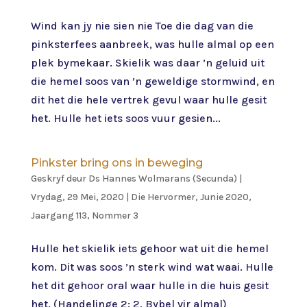
Wind kan jy nie sien nie Toe die dag van die
pinksterfees aanbreek, was hulle almal op een
plek bymekaar. Skielik was daar ’n geluid uit
die hemel soos van ’n geweldige stormwind, en
dit het die hele vertrek gevul waar hulle gesit
het. Hulle het iets soos vuur gesien...
Pinkster bring ons in beweging
Geskryf deur
Ds Hannes Wolmarans (Secunda)
|
Vrydag, 29 Mei, 2020
|
Die Hervormer
,
Junie 2020,
Jaargang 113, Nommer 3
Hulle het skielik iets gehoor wat uit die hemel
kom. Dit was soos ’n sterk wind wat waai. Hulle
het dit gehoor oral waar hulle in die huis gesit
het. (Handelinge 2: 2, Bybel vir almal)