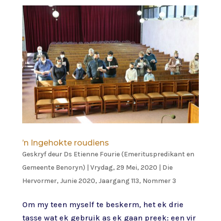
’n Ingehokte roudiens
Geskryf deur
Ds Etienne Fourie (Emerituspredikant en
Gemeente Benoryn)
|
Vrydag, 29 Mei, 2020
|
Die
Hervormer
,
Junie 2020, Jaargang 113, Nommer 3
Om my teen myself te beskerm, het ek drie
tasse wat ek gebruik as ek gaan preek: een vir