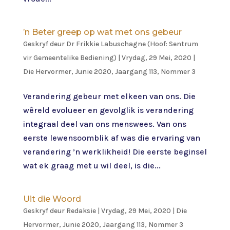
’n Beter greep op wat met ons gebeur
Geskryf deur
Dr Frikkie Labuschagne (Hoof: Sentrum
vir Gemeentelike Bediening)
|
Vrydag, 29 Mei, 2020
|
Die Hervormer
,
Junie 2020, Jaargang 113, Nommer 3
Verandering gebeur met elkeen van ons. Die
wêreld evolueer en gevolglik is verandering
integraal deel van ons menswees. Van ons
eerste lewensoomblik af was die ervaring van
verandering ’n werklikheid! Die eerste beginsel
wat ek graag met u wil deel, is die...
Uit die Woord
Geskryf deur
Redaksie
|
Vrydag, 29 Mei, 2020
|
Die
Hervormer
,
Junie 2020, Jaargang 113, Nommer 3