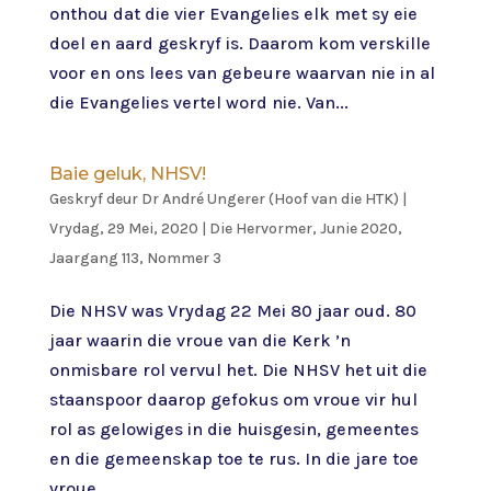
onthou dat die vier Evangelies elk met sy eie
doel en aard geskryf is. Daarom kom verskille
voor en ons lees van gebeure waarvan nie in al
die Evangelies vertel word nie. Van...
Baie geluk, NHSV!
Geskryf deur
Dr André Ungerer (Hoof van die HTK)
|
Vrydag, 29 Mei, 2020
|
Die Hervormer
,
Junie 2020,
Jaargang 113, Nommer 3
Die NHSV was Vrydag 22 Mei 80 jaar oud. 80
jaar waarin die vroue van die Kerk ’n
onmisbare rol vervul het. Die NHSV het uit die
staanspoor daarop gefokus om vroue vir hul
rol as gelowiges in die huisgesin, gemeentes
en die gemeenskap toe te rus. In die jare toe
vroue...