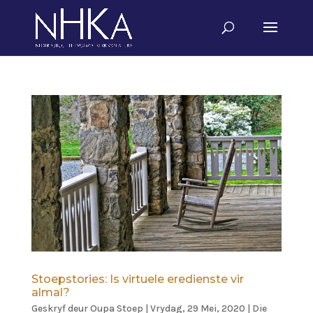
Stoepstories: Is virtuele eredienste vir
almal?
Geskryf deur
Oupa Stoep
|
Vrydag, 29 Mei, 2020
|
Die