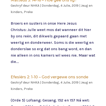
Matteus 5: 14-16 – Hoe gee ons lig?
Geskryf deur
NHKA
|
Donderdag, 4 Julie, 2019
|
Jeug en
kinders
,
Preke
Broers en susters in onse Here Jesus
Christus: Julle weet mos dat wanneer dit hier
by ons reën, dit dikwels gepaard gaan met
weerlig en donderweer. Soms is die weerlig en
donderslae so erg dat ons bang word, en dan
nie alleen in ons kamers wil wees nie. Maar wat
die...
Efesiërs 2: 1-10 – God vergewe ons sonde
Geskryf deur
NHKA
|
Donderdag, 4 Julie, 2019
|
Jeug en
kinders
,
Preke
(Orde 5) Lofsang: Gesang. 152 en 157 Ná wet: