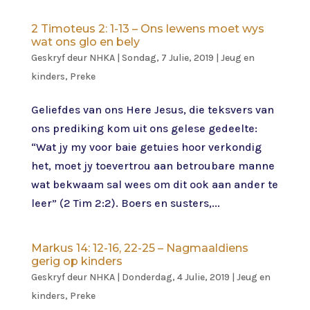
2 Timoteus 2: 1-13 – Ons lewens moet wys
wat ons glo en bely
Geskryf deur
NHKA
|
Sondag, 7 Julie, 2019
|
Jeug en
kinders
,
Preke
Geliefdes van ons Here Jesus, die teksvers van
ons prediking kom uit ons gelese gedeelte:
“Wat jy my voor baie getuies hoor verkondig
het, moet jy toevertrou aan betroubare manne
wat bekwaam sal wees om dit ook aan ander te
leer” (2 Tim 2:2). Boers en susters,...
Markus 14: 12-16, 22-25 – Nagmaaldiens
gerig op kinders
Geskryf deur
NHKA
|
Donderdag, 4 Julie, 2019
|
Jeug en
kinders
,
Preke