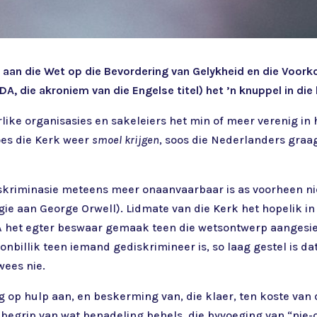
n die Wet op die Bevordering van Gelykheid en die Voorkom
, die akroniem van die Engelse titel) het ’n knuppel in die
ike organisasies en sakeleiers het min of meer verenig in 
oes die Kerk weer
smoel krijgen
, soos die Nederlanders graa
e diskriminasie meteens meer onaanvaarbaar is as voorheen
gie aan George Orwell). Lidmate van die Kerk het hopelik in
A het egter beswaar gemaak teen die wetsontwerp aangesie
billik teen iemand gediskrimineer is, so laag gestel is dat
wees nie.
g op hulp aan, en beskerming van, die klaer, ten koste van 
 begrip van wat benadeling behels, die byvoeging van “nie-op