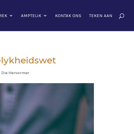
REK
AMPTELIK
KONTAK ONS
TEKEN AAN
elykheidswet
,
Die Hervormer