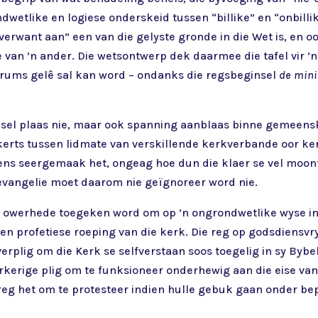
dwetlike en logiese onderskeid tussen “billike” en “onbillik
“verwant aan” een van die gelyste gronde in die Wet is, en 
 van ’n ander. Die wetsontwerp dek daarmee die tafel vir ’n
rums gelê sal kan word – ondanks die regsbeginsel
de mini
telsel plaas nie, maar ook spanning aanblaas binne gemeen
erts tussen lidmate van verskillende kerkverbande oor kerk
ens seergemaak het, ongeag hoe dun die klaer se vel moont
 evangelie moet daarom nie geïgnoreer word nie.
e owerhede toegeken word om op ’n ongrondwetlike wyse in
t en profetiese roeping van die kerk. Die reg op godsdiens
erplig om die Kerk se selfverstaan soos toegelig in sy Bybel
erkerige plig om te funksioneer onderhewig aan die eise v
ie reg het om te protesteer indien hulle gebuk gaan onder b