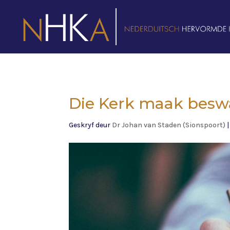
Die Kerk maak beswa
Geskryf deur
Dr Johan van Staden (Sionspoort)