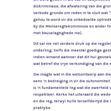
diskriminasie, die afwatering van die gron
verbode gronde om redes in te sluit wat 
gehou te word vir die onbedoelde optrede
by die Menseregtekommissie en ander fo
met beuselagtighede nie).
Dit sal nie net verdere druk op die regs
onderling. Selfs die meestal goedige gesk
indien iemand aanvoer dat dit hul gevoel
wat betref die vrye verkondiging van die
Die magte wat in die wetsontwerp aan di
eens ’n bedreiging in vir die outonomitei
is ’n fundamentele reg wat die owerheid v
respekteer. Kerke het uiteraard die wed
en die reg, terwyl hulle terselfdertyd d
praktyke.