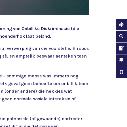
ing van Onbillike Diskriminasie (die
 hoenderhok laat beland.
hul verwerping van die voorstelle. En soos
g sê, en amptelik beswaar aanteken teen
 nie – sommige mense was immers nog
 elk geval geen behoefte om onbillik teen
n (onder andere) die hekkies wat
 geen normale sosiale interaksie of
die potensiële (of gewaande) oortreder.
setlik” in die definisie van