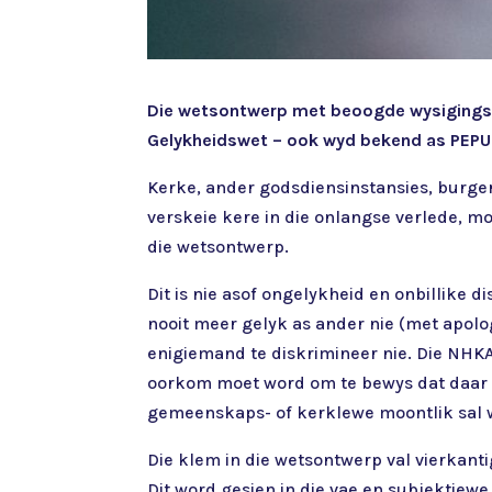
Die wetsontwerp met beoogde wysigings aa
Gelykheidswet – ook wyd bekend as PEPUDA
Kerke, ander godsdiensinstansies, burgerl
verskeie kere in die onlangse verlede, m
die wetsontwerp.
Dit is nie asof ongelykheid en onbillik
nooit meer gelyk as ander nie (met apolo
enigiemand te diskrimineer nie. Die NHK
oorkom moet word om te bewys dat daar on
gemeenskaps- of kerklewe moontlik sal 
Die klem in die wetsontwerp val vierkanti
Dit word gesien in die vae en subjektiewe