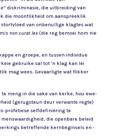
e” diskriminasie, die uitbreiding van
ook die moontlikheid om aanspreeklik
 stortvloed van onbenullige klagtes wat
mis non curat lex
(die reg bemoei hom nie
skappe en groepe, en tussen individue
eie gebruike sal tot ’n klag kan lei
lik mag wees. Gevaarligte wat flikker
 te meng in die sake van kerke, hou ewe-
vryheid (gerugsteun deur verwante regte)
s-profetiese selfdefiniëring te
an menswaardigheid, die openbare beleid
eperkings betreffende kernbeginsels en -