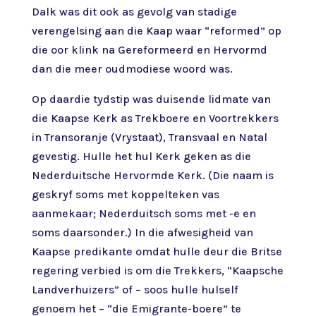
Dalk was dit ook as gevolg van stadige
verengelsing aan die Kaap waar “reformed” op
die oor klink na Gereformeerd en Hervormd
dan die meer oudmodiese woord was.
Op daardie tydstip was duisende lidmate van
die Kaapse Kerk as Trekboere en Voortrekkers
in Transoranje (Vrystaat), Transvaal en Natal
gevestig. Hulle het hul Kerk geken as die
Nederduitsche Hervormde Kerk. (Die naam is
geskryf soms met koppelteken vas
aanmekaar; Nederduitsch soms met -e en
soms daarsonder.) In die afwesigheid van
Kaapse predikante omdat hulle deur die Britse
regering verbied is om die Trekkers, “Kaapsche
Landverhuizers” of – soos hulle hulself
genoem het – “die Emigrante-boere” te