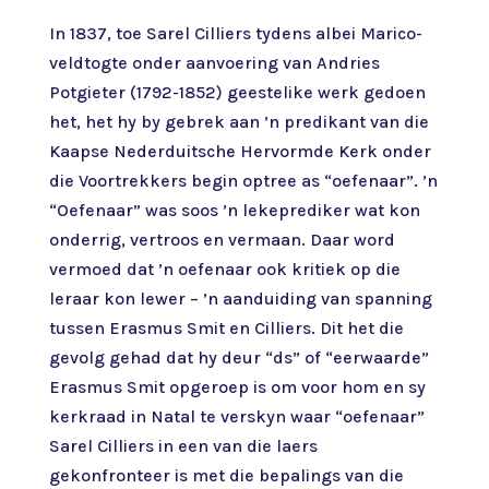
In 1837, toe Sarel Cilliers tydens albei Marico-
veldtogte onder aanvoering van Andries
Potgieter (1792-1852) geestelike werk gedoen
het, het hy by gebrek aan ’n predikant van die
Kaapse Nederduitsche Hervormde Kerk onder
die Voortrekkers begin optree as “oefenaar”. ’n
“Oefenaar” was soos ’n lekeprediker wat kon
onderrig, vertroos en vermaan. Daar word
vermoed dat ’n oefenaar ook kritiek op die
leraar kon lewer – ’n aanduiding van spanning
tussen Erasmus Smit en Cilliers. Dit het die
gevolg gehad dat hy deur “ds” of “eerwaarde”
Erasmus Smit opgeroep is om voor hom en sy
kerkraad in Natal te verskyn waar “oefenaar”
Sarel Cilliers in een van die laers
gekonfronteer is met die bepalings van die