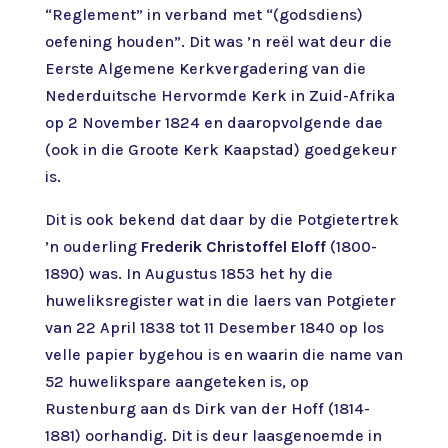
“Reglement” in verband met “(godsdiens)
oefening houden”. Dit was ’n reël wat deur die
Eerste Algemene Kerkvergadering van die
Nederduitsche Hervormde Kerk in Zuid-Afrika
op 2 November 1824 en daaropvolgende dae
(ook in die Groote Kerk Kaapstad) goedgekeur
is.
Dit is ook bekend dat daar by die Potgietertrek
’n ouderling
Frederik Christoffel Eloff
(1800-
1890) was. In Augustus 1853 het hy die
huweliksregister wat in die laers van Potgieter
van 22 April 1838 tot 11 Desember 1840 op los
velle papier bygehou is en waarin die name van
52 huwelikspare aangeteken is, op
Rustenburg aan ds Dirk van der Hoff (1814-
1881) oorhandig. Dit is deur laasgenoemde in