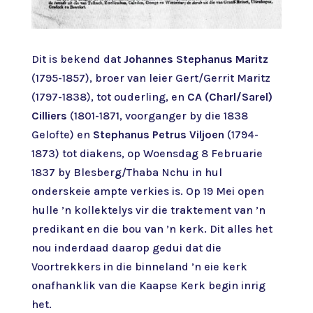
Dit is bekend dat
Johannes Stephanus Maritz
(1795-1857), broer van leier Gert/Gerrit Maritz
(1797-1838), tot ouderling, en
CA (Charl/Sarel)
Cilliers
(1801-1871, voorganger by die 1838
Gelofte) en
Stephanus Petrus Viljoen
(1794-
1873) tot diakens, op Woensdag 8 Februarie
1837 by Blesberg/Thaba Nchu in hul
onderskeie ampte verkies is. Op 19 Mei open
hulle ’n kollektelys vir die traktement van ’n
predikant en die bou van ’n kerk. Dit alles het
nou inderdaad daarop gedui dat die
Voortrekkers in die binneland ’n eie kerk
onafhanklik van die Kaapse Kerk begin inrig
het.