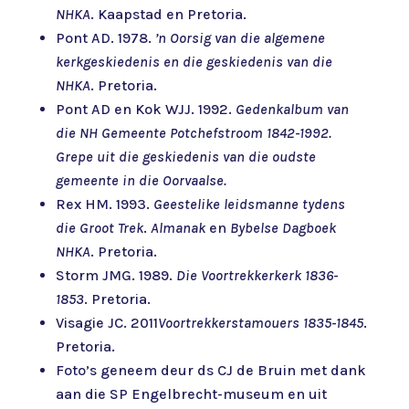
NHKA
. Kaapstad en Pretoria.
Pont AD. 1978.
’n Oorsig van die algemene
kerkgeskiedenis en die geskiedenis van die
NHKA
. Pretoria.
Pont AD en Kok WJJ. 1992.
Gedenkalbum van
die NH Gemeente Potchefstroom 1842-1992.
Grepe uit die geskiedenis van die oudste
gemeente in die Oorvaalse.
Rex HM. 1993.
Geestelike leidsmanne tydens
die Groot Trek
.
Almanak
en
Bybelse Dagboek
NHKA
. Pretoria.
Storm JMG. 1989.
Die Voortrekkerkerk 1836-
1853
. Pretoria.
Visagie JC. 2011
Voortrekkerstamouers 1835-1845
.
Pretoria.
Foto’s geneem deur ds CJ de Bruin met dank
aan die SP Engelbrecht-museum en uit