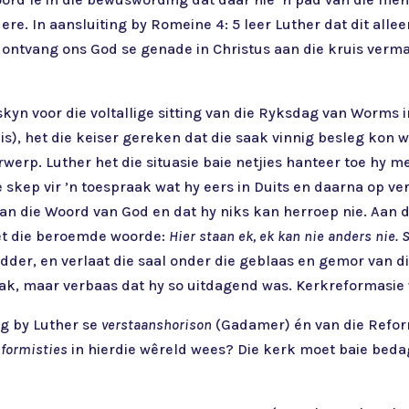
Here. In aansluiting by Romeine 4: 5 leer Luther dat dit all
, ontvang ons God se genade in Christus aan die kruis verma
rskyn voor die voltallige sitting van die Ryksdag van Worms 
 is), het die keiser gereken dat die saak vinnig besleg kon
werp. Luther het die situasie baie netjies hanteer toe hy m
 skep vir ’n toespraak wat hy eers in Duits en daarna op ver
an die Woord van God en dat hy niks kan herroep nie. Aan d
met die beroemde woorde:
Hier staan ek, ek kan nie anders nie. 
ridder, en verlaat die saal onder die geblaas en gemor van 
praak, maar verbaas dat hy so uitdagend was. Kerkreformasie
ng by Luther se
verstaanshorison
(Gadamer) én van die Refor
formisties
in hierdie wêreld wees? Die kerk moet baie bedag