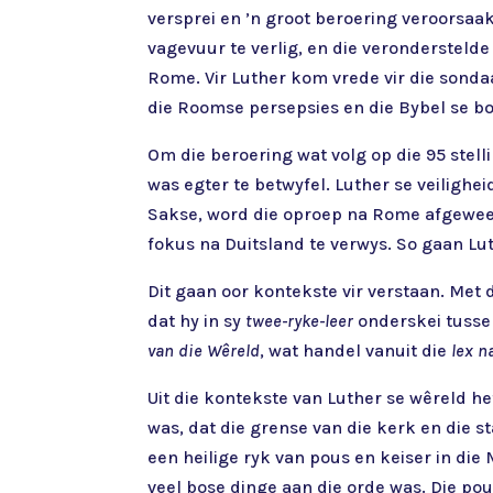
versprei en ’n groot beroering veroorsaak
vagevuur te verlig, en die veronderstelde
Rome. Vir Luther kom vrede vir die sonda
die Roomse persepsies en die Bybel se b
Om die beroering wat volg op die 95 stell
was egter te betwyfel. Luther se veiligh
Sakse, word die oproep na Rome afgeweer 
fokus na Duitsland te verwys. So gaan Lu
Dit gaan oor kontekste vir verstaan. Met
dat hy in sy
twee-ryke-leer
onderskei tusse
van die Wêreld
, wat handel vanuit die
lex n
Uit die kontekste van Luther se wêreld h
was, dat die grense van die kerk en die s
een heilige ryk van pous en keiser in di
veel bose dinge aan die orde was. Die pou