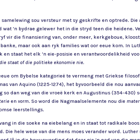
e samelewing sou versteur met sy geskrifte en optrede. Die a
at ’n bydrae gelewer het in die stryd teen die heidene. Ver
yf vir die finansiering van, onder meer, kerkgeboue, kloost
banke, maar ook aan ryk families wat oor eeue kom. In Lut
k en staat het elk ’n eie-posisie en verantwoordelikheid vo
e staat of die politieke ekonomie nie.
eue om Bybelse kategorieë te vermeng met Griekse filosofie
mas van Aquino (1225-1274), het byvoorbeeld die nou aanv
eeg so dan weg van die vroeë kerk en Augustinus (354-430) 
terie
en
vorm
. So word die Nagmaalselemente nou die
mater
omse leerstellings.
ang in die soeke na eiebelang en in staat tot radikale boos
d. Die hele wese van die mens moes verander word. Luther s
ord lê in die bewuswording dat daar nie ’n pad van die mens