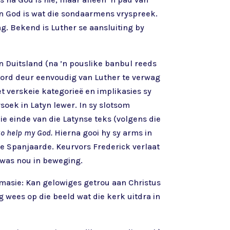
een God is wat die sondaarmens vryspreek.
g. Bekend is Luther se aansluiting by
in Duitsland (na ’n pouslike banbul reeds
 word deur eenvoudig van Luther te verwag
et verskeie kategorieë en implikasies sy
soek in Latyn lewer. In sy slotsom
ie einde van die Latynse teks (volgens die
So help my God.
Hierna gooi hy sy arms in
die Spanjaarde. Keurvors Frederick verlaat
 was nou in beweging.
masie: Kan gelowiges getrou aan Christus
 wees op die beeld wat die kerk uitdra in