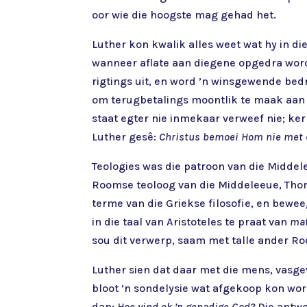
oor wie die hoogste mag gehad het.
Luther kon kwalik alles weet wat hy in di
wanneer aflate aan diegene opgedra word w
rigtings uit, en word ’n winsgewende bedr
om terugbetalings moontlik te maak aan 
staat egter nie inmekaar verweef nie; ker
Luther gesê:
Christus bemoei Hom nie met di
Teologies was die patroon van die Middele
Roomse teoloog van die Middeleeue, Tho
terme van die Griekse filosofie, en bew
in die taal van Aristoteles te praat van
ma
sou dit verwerp, saam met talle ander Ro
Luther sien dat daar met die mens, vasgev
bloot ’n sondelysie wat afgekoop kon wor
dan:
Hoe vind ek ’n genadige God?
Die antwo