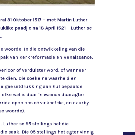
ral 31 Oktober 1517 – met Martin Luther
klike paadjie na 18 April 1521 – Luther se
e…
e woorde. In die ontwikkeling van die
mpak van Kerkreformasie en Renaissance.
verloor of verduister word, of wanneer
te dien. Die soeke na waarheid en
de gee uitdrukking aan hul bepaalde
r elke
wat
is daar ’n
waarom
daaragter
rida open ons oë vir
konteks
, en daarby
 se woorde).
 Luther se 95 stellings het die
ie saak. Die 95 stellings het egter vinnig