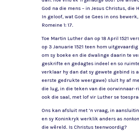
God na die mens – in Jesus Christus, die 
In geloof, wat God se Gees in ons bewerk
Romeine 1: 17.
Toe Martin Luther dan op 18 April 1521 ve
op 3 Januarie 1521 teen hom uitgevaardig
om sy boeke en die dwalinge daarin te ver
geskrifte en gedagtes indeel en so ruimte
verklaar hy dan dat sy gewete gebind is a
eerste gedrukte weergawe) sluit hy af 
die lug, in die teken van die oorwinnaar-
ook die saal, met lof vir Luther se toes
Ons kan afsluit met ’n vraag, in aansluiti
en sy Koninkryk werklik anders as
nonkon
die wêreld. Is Christus teenwoordig?