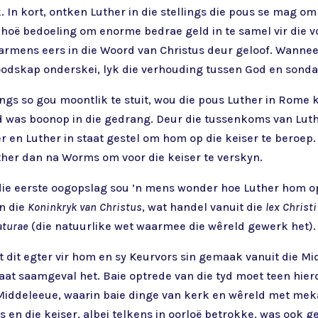
. In kort, ontken Luther in die stellings die pous se mag o
 hoë bedoeling om enorme bedrae geld in te samel vir die vo
armens eers in die Woord van Christus deur geloof. Wanneer
oodskap onderskei, lyk die verhouding tussen God en son
ings so gou moontlik te stuit, wou die pous Luther in Rome k
eid was boonop in die gedrang. Deur die tussenkoms van Lut
en Luther in staat gestel om hom op die keiser te beroep. 
ther dan na Worms om voor die keiser te verskyn.
 die eerste oogopslag sou ’n mens wonder hoe Luther hom o
n die
Koninkryk van Christus
, wat handel vanuit die
lex Christi
aturae
(die natuurlike wet waarmee die wêreld gewerk het).
et dit egter vir hom en sy Keurvors sin gemaak vanuit die 
taat saamgeval het. Baie optrede van die tyd moet teen hie
e Middeleeue, waarin baie dinge van kerk en wêreld met mek
s en die keiser, albei telkens in oorloë betrokke, was ook 