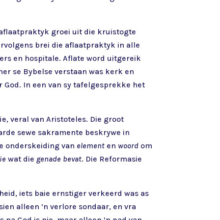
flaatpraktyk groei uit die kruistogte
volgens brei die aflaatpraktyk in alle
ers en hospitale. Aflate word uitgereik
her se Bybelse verstaan was kerk en
or God. In een van sy tafelgesprekke het
, veral van Aristoteles. Die groot
aarde sewe sakramente beskrywe in
se onderskeiding van
element
en
woord
om
ie
wat die
genade bevat
. Die Reformasie
heid, iets baie ernstiger verkeerd was as
ien alleen ’n verlore sondaar, en vra
 na God is nie, maar alleen ’n pad van