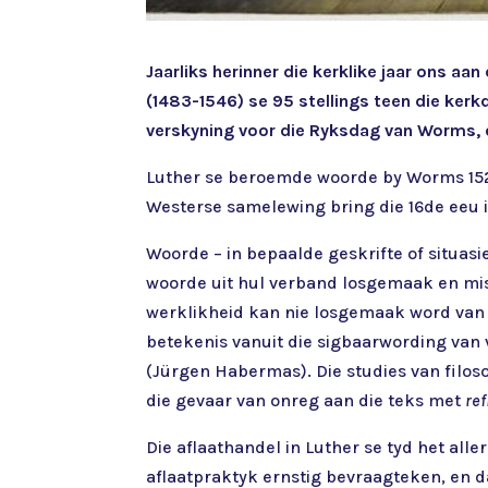
Jaarliks herinner die kerklike jaar ons aa
(1483-1546) se 95 stellings teen die kerkd
verskyning voor die Ryksdag van Worms,
Luther se beroemde woorde by Worms 1521 
Westerse samelewing bring die 16de eeu
Woorde – in bepaalde geskrifte of situas
woorde uit hul verband losgemaak en mis
werklikheid kan nie losgemaak word van 
betekenis vanuit die sigbaarwording va
(Jürgen Habermas). Die studies van filo
die gevaar van onreg aan die teks met
ref
Die aflaathandel in Luther se tyd het alle
aflaatpraktyk ernstig bevraagteken, en da