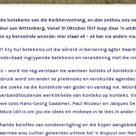
n die betekenis van die Kerkhervorming, en dan onthou ons ve
eur van Wittenberg. Vanaf 31 Oktober 1517 loop daar ’n uitdru
 en sy beroemde woorde:
Hier staan ek – ek kan nie anders ni
kry hul betekenis uit die wêreld in beroering agter daardi
 inderdaad ingrypende betekenis en verandering met die i
ies – word nie reg verstaan nie wanneer
konteks
of
kontekste
bruik word om ander se pretensies en verskuilde agendas 
die soeke na die kontekste van gister en vandag nie. Woor
n verbandhoudende werklikhede van konteks op konteks. Vi
sowe soos Hans-Georg Gadamer, Paul Ricoeur en Jacques Der
leksie
(dit is om jou eie idees en motiewe in te lees in ander
rhande beloftes van sondeverligting vir die koper aangebied.
armee wou Luther geleerdes uitnooi tot ’n dispuut oor hierd