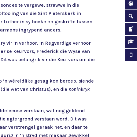
m sondes te vergewe, strawwe in die
ltooiing van die Sint Pieterskerk in
 Luther in sy boeke en geskrifte tussen
daarmens ingrypend anders.
ry vir ’n verhoor. ’n Regverdige verhoor
her se Keurvors, Frederick die Wyse van
Dit was belangrik vir die Keurvors om die
p ’n wêreldlike gesag kon beroep, siende
(die wet van Christus), en die
Koninkryk
Middeleeuse verstaan, wat nog geldend
rdie agtergrond verstaan word. Dit was
aar verstrengel geraak het, en daar te
gedurig in ’n stryd met mekaar gewikkel