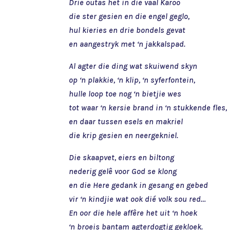
Drie outas het in die vaal Karoo
die ster gesien en die engel geglo,
hul kieries en drie bondels gevat
en aangestryk met ‘n jakkalspad.
Al agter die ding wat skuiwend skyn
op ‘n plakkie, ‘n klip, ‘n syferfontein,
hulle loop toe nog ‘n bietjie wes
tot waar ‘n kersie brand in ‘n stukkende fles,
en daar tussen esels en makriel
die krip gesien en neergekniel.
Die skaapvet, eiers en biltong
nederig gelê voor God se klong
en die Here gedank in gesang en gebed
vir ‘n kindjie wat ook dié volk sou red…
En oor die hele affêre het uit ‘n hoek
‘n broeis bantam agterdogtig gekloek.