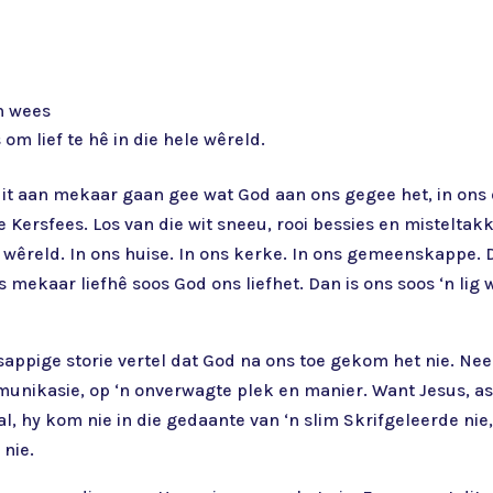
an wees
 om lief te hê in die hele wêreld.
 dit aan mekaar gaan gee wat God aan ons gegee het, in on
e Kersfees. Los van die wit sneeu, rooi bessies en misteltak
ns wêreld. In ons huise. In ons kerke. In ons gemeenskappe.
mekaar liefhê soos God ons liefhet. Dan is ons soos ‘n lig wa
oetsappige storie vertel dat God na ons toe gekom het nie. Ne
ikasie, op ‘n onverwagte plek en manier. Want Jesus, as 
al, hy kom nie in die gedaante van ‘n slim Skrifgeleerde nie
 nie.