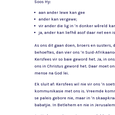
Soos Hy:
aan ander lewe kan gee
ander kan vergewe;
vir ander die lig in ‘n donker wêreld k
ja, ander kan liefhê asof daar net een is
As ons dit gaan doen, broers en susters,
behoeftes, dan vier ons ‘n Suid-Afrikaans
Kersfees vir so baie geword het. Ja, in o
ons in Christus geword het. Daar moet ons 
mense na God lei.
Ek sluit af: Kersfees wil nie vir ons ‘n s
kommunikasie met ons is. Vreemde kommun
se paleis gebore nie, maar in ‘n skaapkra
babatjie. In Betlehem en nie in Jerusalem