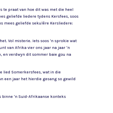
rs te praat van hoe dit was met die heel
es geliefde liedere tydens Kersfees, soos
ns mees geliefde sekulêre Kersliedere:
t. Vol misterie. Iets soos ‘n sprokie wat
t van Afrika vier ons jaar na jaar ‘n
ie, en verdwyn dit sommer baie gou na
e lied Somerkersfees, wat in die
an een jaar het hierdie gesang so gewild
us binne ‘n Suid-Afrikaanse konteks