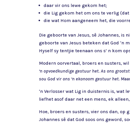
daar vir ons lewe gekom het;
die Lig gekom het om ons te verlig (dat
die wat Hom aangeneem het, die voorr
Die geboorte van Jesus, sê Johannes, is n
geboorte van Jesus beteken dat God ‘n me
Hyself sy tentjie teenaan ons s’ n kom op
Modern oorvertaal, broers en susters, wi
‘n opvoedkundige gestuur het. As ons grootst
sou God vir ons ‘n ekonoom gestuur het. Maar 
‘n Verlosser wat Lig in duisternis is, wat
liefhet asof daar net een mens, ek alleen, 
Hoe, broers en susters, vier ons dan, op 
Johannes sê dat God soos ons geword, so