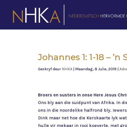
Johannes 1: 1-18 – ’n
Geskryf deur
NHKA
|
Maandag, 8 Julie, 2019
|
Adv
Broers en susters in onse Here Jesus Chri
Ons bly aan die suidpunt van Afrika. In di
ons in die noordelike halfrond bly. Iewer
Dink maar net hoe die Kerskaarte lyk wat 
hulle vir mekaar in rooi koeverte, met g