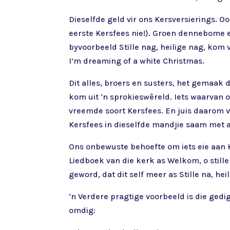
Dieselfde geld vir ons Kersversierings. Oo
eerste Kersfees nie!). Groen dennebome en
byvoorbeeld Stille nag, heilige nag, kom
I’m dreaming of a white Christmas.
Dit alles, broers en susters, het gemaak d
kom uit ‘n sprokieswêreld. Iets waarvan o
vreemde soort Kersfees. En juis daarom v
Kersfees in dieselfde mandjie saam met a
Ons onbewuste behoefte om iets eie aan K
Liedboek van die kerk as Welkom, o still
geword, dat dit self meer as Stille na, hei
‘n Verdere pragtige voorbeeld is die gedi
omdig: