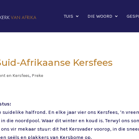
TUIS
DIE WOORD
GESP
 Suid-Afrikaanse Kersfees
ent en Kersfees
,
Preke
stus:
e suidelike halfrond. En elke jaar vier ons Kersfees, ‘n vre
s in die noordpool. Waar dit winter en koud is. Terwyl ons s
ons vir mekaar stuur: dit het Kersvader voorop, in die snee
roen seëls en plakkers van Kersbome op.