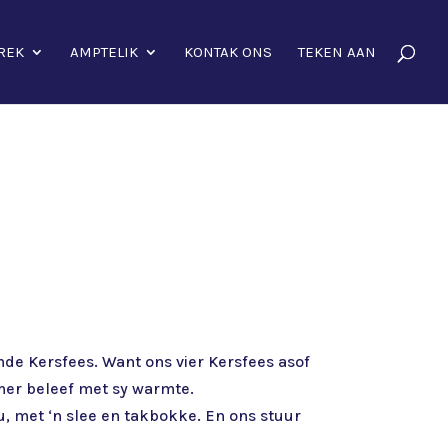
REK
AMPTELIK
KONTAK ONS
TEKEN AAN
emde Kersfees. Want ons vier Kersfees asof
omer beleef met sy warmte.
u, met ‘n slee en takbokke. En ons stuur