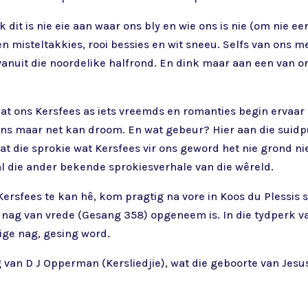
k dit is nie eie aan waar ons bly en wie ons is nie (om nie ee
 misteltakkies, rooi bessies en wit sneeu. Selfs van ons me
 vanuit die noordelike halfrond. En dink maar aan een van o
at ons Kersfees as iets vreemds en romanties begin ervaar he
ns maar net kan droom. En wat gebeur? Hier aan die suidpun
at die sprokie wat Kersfees vir ons geword het nie grond n
l die ander bekende sprokiesverhale van die wêreld.
ersfees te kan hê, kom pragtig na vore in Koos du Plessis s
e nag van vrede (Gesang 358) opgeneem is. In die tydperk v
lige nag, gesing word.
g van D J Opperman (Kersliedjie), wat die geboorte van Jes