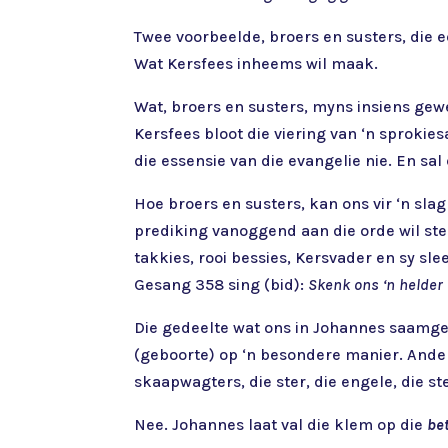
Twee voorbeelde, broers en susters, die e
Wat Kersfees inheems wil maak.
Wat, broers en susters, myns insiens gewe
Kersfees bloot die viering van ‘n sprokies
die essensie van die evangelie nie. En sa
Hoe broers en susters, kan ons vir ‘n slag
prediking vanoggend aan die orde wil ste
takkies, rooi bessies, Kersvader en sy sle
Gesang 358 sing (bid):
Skenk ons ‘n helder 
Die gedeelte wat ons in Johannes saamgel
(geboorte) op ‘n besondere manier. Ander
skaapwagters, die ster, die engele, die st
Nee. Johannes laat val die klem op die
be