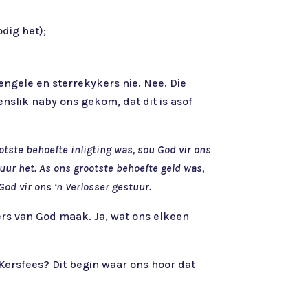
dig het);
engele en sterrekykers nie. Nee. Die
slik naby ons gekom, dat dit is asof
otste behoefte inligting was, sou God vir ons
uur het. As ons grootste behoefte geld was,
od vir ons ‘n Verlosser gestuur.
nders van God maak. Ja, wat ons elkeen
 Kersfees? Dit begin waar ons hoor dat