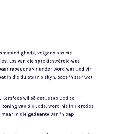
s omstandighede, volgens ons eie
kies. Los van die sprokieswêreld wat
 Daar moet ons vir ander word wat God vir
t in die duisternis skyn, soos ‘n ster wat
e. Kersfees wil sê dat Jesus God se
koning van die Jode, word nie in Herodes
, maar in die gedaante van ‘n pap