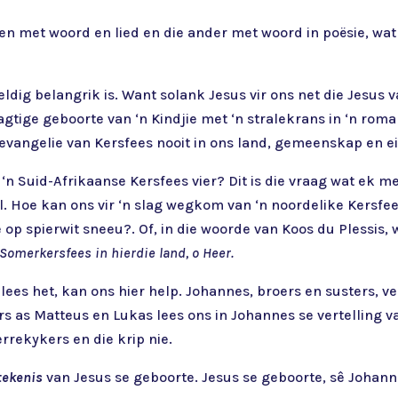
en met woord en lied en die ander met woord in poësie, wat 
ldig belangrik is. Want solank Jesus vir ons net die Jesus
agtige geboorte van ‘n Kindjie met ‘n stralekrans in ‘n roman
l evangelie van Kersfees nooit in ons land, gemeenskap en e
 ‘n Suid-Afrikaanse Kersfees vier? Dit is die vraag wat ek m
l. Hoe kan ons vir ‘n slag wegkom van ‘n noordelike Kersf
e op spierwit sneeu?. Of, in die woorde van Koos du Plessis,
Somerkersfees in hierdie land, o Heer.
ees het, kan ons hier help. Johannes, broers en susters, v
s as Matteus en Lukas lees ons in Johannes se vertelling va
errekykers en die krip nie.
tekenis
van Jesus se geboorte. Jesus se geboorte, sê Johann