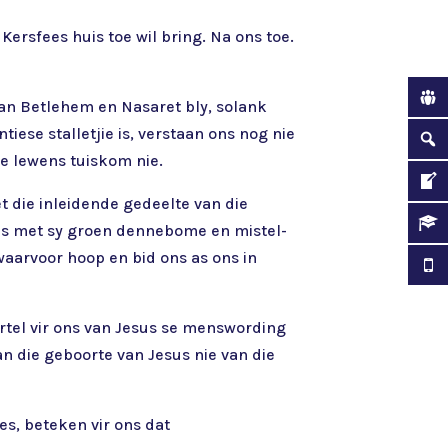
Kersfees huis toe wil bring. Na ons toe.
 van Betlehem en Nasaret bly, solank
tiese stalletjie is, verstaan ons nog nie
ie lewens tuiskom nie.
et die inleidende gedeelte van die
ees met sy groen dennebome en mistel-
 waarvoor hoop en bid ons as ons in
ertel vir ons van Jesus se menswording
n die geboorte van Jesus nie van die
es, beteken vir ons dat