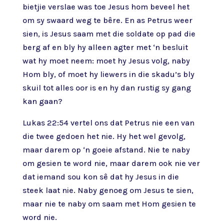
bietjie verslae was toe Jesus hom beveel het
om sy swaard weg te bêre. En as Petrus weer
sien, is Jesus saam met die soldate op pad die
berg af en bly hy alleen agter met ‘n besluit
wat hy moet neem: moet hy Jesus volg, naby
Hom bly, of moet hy liewers in die skadu’s bly
skuil tot alles oor is en hy dan rustig sy gang
kan gaan?
Lukas 22:54 vertel ons dat Petrus nie een van
die twee gedoen het nie. Hy het wel gevolg,
maar darem op ‘n goeie afstand. Nie te naby
om gesien te word nie, maar darem ook nie ver
dat iemand sou kon sê dat hy Jesus in die
steek laat nie. Naby genoeg om Jesus te sien,
maar nie te naby om saam met Hom gesien te
word nie.