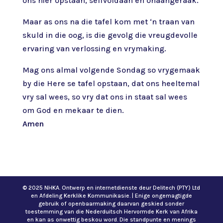
ons hier opstaan, selfvoldaan en onaangeraak.
Maar as ons na die tafel kom met ‘n traan van
skuld in die oog, is die gevolg die vreugdevolle
ervaring van verlossing en vrymaking.
Mag ons almal volgende Sondag so vrygemaak
by die Here se tafel opstaan, dat ons heeltemal
vry sal wees, so vry dat ons in staat sal wees
om God en mekaar te dien.
Amen
© 2025 NHKA. Ontwerp en internetdienste deur Delitech (PTY) Ltd
en Afdeling Kerklike Kommunikasie. | Enige ongemagtigde
gebruik of openbaarmaking daarvan geskied sonder
toestemming van die Nederduitsch Hervormde Kerk van Afrika
en kan as onwettig beskou word. Die standpunte en menings