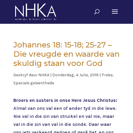
Johannes 18: 15-18; 25-27 –
Die vreugde en waarde van
skuldig staan voor God
Geskryf deur
NHKA
|
Donderdag, 4 Julie, 2019
|
Preke
,
Spesiale geleenthede
Broers en susters in onse Here Jesus Christus:
Almal van ons val een of ander tyd in die lewe.
Nie val in die sin van struikel en val nie, maar
val in die sin van val in die sonde. Daar waar
ons iets verkeerd gedoen of gesê het, en ons