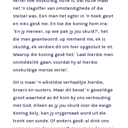
vertel hoe onskuldig hulle is, dat hulle maar
net ‘n slagoffer van omstandighede of die
stelsel was. Een man het egter in ‘n hoek gesit
en niks gesê nie. En toe die koning hom vra:
`En jy meneer, op wie pak jy jou skuld?’, het
die man geantwoord: op niemand nie, ek is
skuldig, ek verdien dit om hier opgesluit te sit.
Waarop die koning gesê het: `Laat hierdie man
onmiddellik gaan, voordat hy al hierdie
onskuldige mense verlei’.
Dit is maar ‘n wêreldse verhaaltjie hierdie,
broers en susters. Maar dit bevat ‘n geweldige
groot waarheid as dit kom by ons verhouding
met God. Alleen as jy jou skuld voor die ewige
Koning bely, kan jy vrygemaak word uit die
tronk van sonde. Of anders gesê: al dink ons