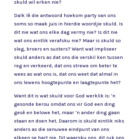
skuld wil erken nie?
Dalk lê die antwoord hoekom party van ons
soms so maak juis in hierdie woordjie skuld. Is
dit nie wat ons elke dag vermy nie? Is dit nie
wat ons eintlik verafsku nie? Maar is skuld so
sleg, broers en susters? Want wat impliseer
skuld anders as dat ons die verskil ken tussen
reg en verkeerd, dat ons strewe om beter te
wees as wat ons is, dat ons weet dat almal in
ons lewens hoogtepunte en laagtepunte het?
Want dit is wat skuld voor God werklik is: ‘n
gesonde berou omdat ons vir God een ding
gesê en belowe het, maar ‘n ander ding gaan
staan en doen het. Daarom is skuld eintlik niks
anders as die senuwee eindpunt van ons
elkeen se hart nie. Dit waarsku ons, dit ruk ons