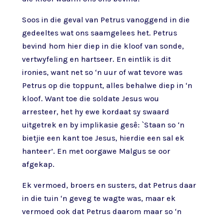
Soos in die geval van Petrus vanoggend in die
gedeeltes wat ons saamgelees het. Petrus
bevind hom hier diep in die kloof van sonde,
vertwyfeling en hartseer. En eintlik is dit
ironies, want net so ‘n uur of wat tevore was
Petrus op die toppunt, alles behalwe diep in ‘n
kloof. Want toe die soldate Jesus wou
arresteer, het hy ewe kordaat sy swaard
uitgetrek en by implikasie gesê: `Staan so ‘n
bietjie een kant toe Jesus, hierdie een sal ek
hanteer’. En met oorgawe Malgus se oor
afgekap.
Ek vermoed, broers en susters, dat Petrus daar
in die tuin ‘n geveg te wagte was, maar ek
vermoed ook dat Petrus daarom maar so ‘n