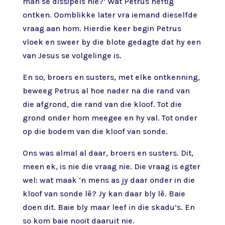
man se dissipels nie?’ Wat Petrus heftig
ontken. Oomblikke later vra iemand dieselfde
vraag aan hom. Hierdie keer begin Petrus
vloek en sweer by die blote gedagte dat hy een
van Jesus se volgelinge is.
En so, broers en susters, met elke ontkenning,
beweeg Petrus al hoe nader na die rand van
die afgrond, die rand van die kloof. Tot die
grond onder hom meegee en hy val. Tot onder
op die bodem van die kloof van sonde.
Ons was almal al daar, broers en susters. Dit,
meen ek, is nie die vraag nie. Die vraag is egter
wel: wat maak ‘n mens as jy daar onder in die
kloof van sonde lê? Jy kan daar bly lê. Baie
doen dit. Baie bly maar leef in die skadu’s. En
so kom baie nooit daaruit nie.