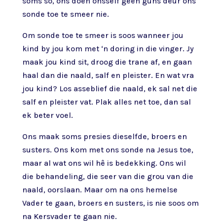
soms so, ons doen onsself geen guns deur ons
sonde toe te smeer nie.
Om sonde toe te smeer is soos wanneer jou
kind by jou kom met ‘n doring in die vinger. Jy
maak jou kind sit, droog die trane af, en gaan
haal dan die naald, salf en pleister. En wat vra
jou kind? Los asseblief die naald, ek sal net die
salf en pleister vat. Plak alles net toe, dan sal
ek beter voel.
Ons maak soms presies dieselfde, broers en
susters. Ons kom met ons sonde na Jesus toe,
maar al wat ons wil hê is bedekking. Ons wil
die behandeling, die seer van die grou van die
naald, oorslaan. Maar om na ons hemelse
Vader te gaan, broers en susters, is nie soos om
na Kersvader te gaan nie.