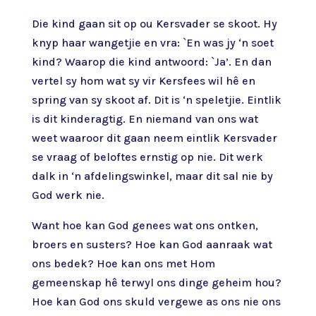
Die kind gaan sit op ou Kersvader se skoot. Hy
knyp haar wangetjie en vra: `En was jy ‘n soet
kind? Waarop die kind antwoord: `Ja’. En dan
vertel sy hom wat sy vir Kersfees wil hê en
spring van sy skoot af. Dit is ‘n speletjie. Eintlik
is dit kinderagtig. En niemand van ons wat
weet waaroor dit gaan neem eintlik Kersvader
se vraag of beloftes ernstig op nie. Dit werk
dalk in ‘n afdelingswinkel, maar dit sal nie by
God werk nie.
Want hoe kan God genees wat ons ontken,
broers en susters? Hoe kan God aanraak wat
ons bedek? Hoe kan ons met Hom
gemeenskap hê terwyl ons dinge geheim hou?
Hoe kan God ons skuld vergewe as ons nie ons