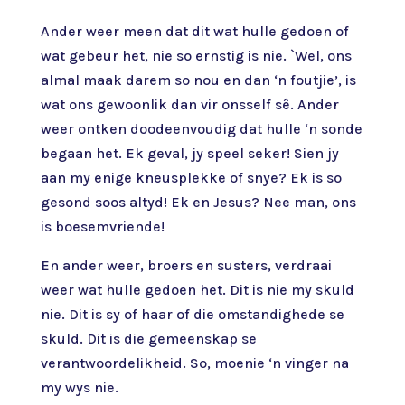
Ander weer meen dat dit wat hulle gedoen of
wat gebeur het, nie so ernstig is nie. `Wel, ons
almal maak darem so nou en dan ‘n foutjie’, is
wat ons gewoonlik dan vir onsself sê. Ander
weer ontken doodeenvoudig dat hulle ‘n sonde
begaan het. Ek geval, jy speel seker! Sien jy
aan my enige kneusplekke of snye? Ek is so
gesond soos altyd! Ek en Jesus? Nee man, ons
is boesemvriende!
En ander weer, broers en susters, verdraai
weer wat hulle gedoen het. Dit is nie my skuld
nie. Dit is sy of haar of die omstandighede se
skuld. Dit is die gemeenskap se
verantwoordelikheid. So, moenie ‘n vinger na
my wys nie.