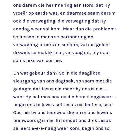
ons darem die herinnering aan Hom, dat Hy
vroeër op aarde was, en daarmee saam darem
ook die verwagting, die verwagting dat Hy
eendag weer sal kom. Maar dan die probleem:
so tussen ‘n mens se herinnering en
verwagting broers en susters, val die geloof
dikwels so maklik plat, vervaag dit, bly daar
soms niks van oor nie.
En wat gebeur dan? So in die daaglikse
sleurgang van ons dagtaak, so saam met die
gedagte dat Jesus nie meer by ons is nie —
want Hy het mos nou na die hemel opgevaar —
begin ons te lewe asof Jesus nie leef nie, asof
God nie by ons teenwoordig en in ons lewens
teenwoordig is nie. En omdat ons dink Jesus
sal eers e-e-e-ndag weer kom, begin ons so