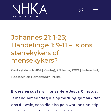
Johannes 21: 1-25;
Handelinge 1: 9-11 – Is ons
sterrekykers of
mensekykers?
Geskryf deur
NHKA
|
Vrydag, 28 Junie, 2019
|
Lydenstyd,
Paasfees en Hemelvaart
,
Preke
Broers en susters in onse Here Jesus Christus:
Iemand het eendag die opmerking gemaak dat
ons dikwels, soos die dissipels wat lank en stip