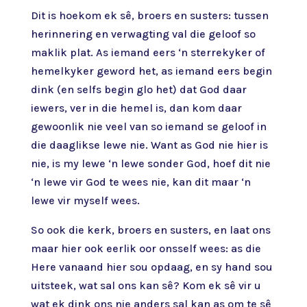
Dit is hoekom ek sê, broers en susters: tussen
herinnering en verwagting val die geloof so
maklik plat. As iemand eers ‘n sterrekyker of
hemelkyker geword het, as iemand eers begin
dink (en selfs begin glo het) dat God daar
iewers, ver in die hemel is, dan kom daar
gewoonlik nie veel van so iemand se geloof in
die daaglikse lewe nie. Want as God nie hier is
nie, is my lewe ‘n lewe sonder God, hoef dit nie
‘n lewe vir God te wees nie, kan dit maar ‘n
lewe vir myself wees.
So ook die kerk, broers en susters, en laat ons
maar hier ook eerlik oor onsself wees: as die
Here vanaand hier sou opdaag, en sy hand sou
uitsteek, wat sal ons kan sê? Kom ek sê vir u
wat ek dink ons nie anders sal kan as om te sê