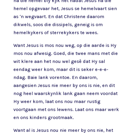
na die hemel bly kyk het nadat Jesus na die
hemel opgevaar het, Jesus se hemelvaart sien
as ‘n wegvaart. En dat Christene daarom
dikwels, soos die dissipels, geneig is om
hemelkykers of sterrekykers te wees.
Want Jesus is mos nou weg, op die aarde is Hy
mos nou afwesig. Goed, die twee mans met die
wit klere aan het nou wel gesê dat Hy sal
eendag weer kom, maar dit is seker e-e-e-
ndag. Baie lank vorentoe. En daarom,
aangesien Jesus nie meer by ons is nie, en dit
nog heel waarskynlik lank gaan neem voordat
Hy weer kom, laat ons nou maar rustig
voortgaan met ons lewens. Laat ons maar werk
en ons kinders grootmaak.
Want al is Jesus nou nie meer by ons nie, het