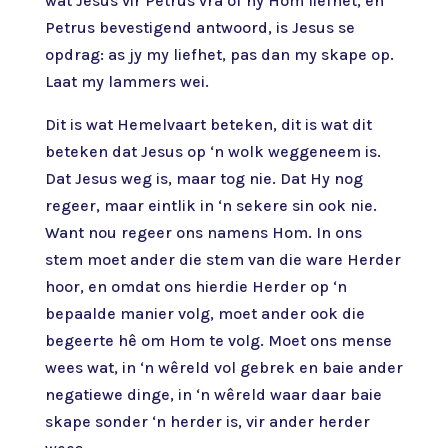
wat Jesus vir Petrus vra of hy Hom liefhet, en
Petrus bevestigend antwoord, is Jesus se
opdrag: as jy my liefhet, pas dan my skape op.
Laat my lammers wei.
Dit is wat Hemelvaart beteken, dit is wat dit
beteken dat Jesus op ‘n wolk weggeneem is.
Dat Jesus weg is, maar tog nie. Dat Hy nog
regeer, maar eintlik in ‘n sekere sin ook nie.
Want nou regeer ons namens Hom. In ons
stem moet ander die stem van die ware Herder
hoor, en omdat ons hierdie Herder op ‘n
bepaalde manier volg, moet ander ook die
begeerte hê om Hom te volg. Moet ons mense
wees wat, in ‘n wêreld vol gebrek en baie ander
negatiewe dinge, in ‘n wêreld waar daar baie
skape sonder ‘n herder is, vir ander herder