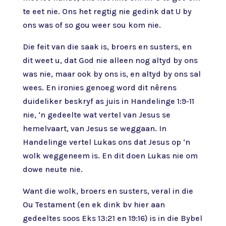
te eet nie. Ons het regtig nie gedink dat U by
ons was of so gou weer sou kom nie.
Die feit van die saak is, broers en susters, en
dit weet u, dat God nie alleen nog altyd by ons
was nie, maar ook by ons is, en altyd by ons sal
wees. En ironies genoeg word dit nêrens
duideliker beskryf as juis in Handelinge 1:9-11
nie, ‘n gedeelte wat vertel van Jesus se
hemelvaart, van Jesus se weggaan. In
Handelinge vertel Lukas ons dat Jesus op ‘n
wolk weggeneem is. En dit doen Lukas nie om
dowe neute nie.
Want die wolk, broers en susters, veral in die
Ou Testament (en ek dink bv hier aan
gedeeltes soos Eks 13:21 en 19:16) is in die Bybel