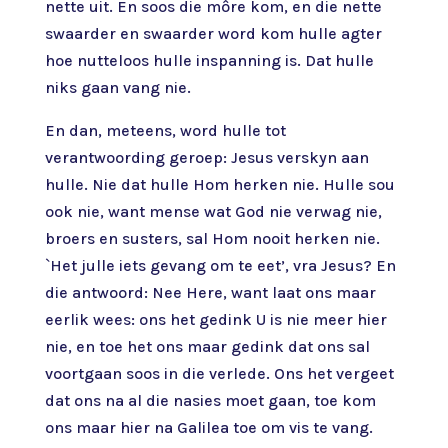
nette uit. En soos die môre kom, en die nette
swaarder en swaarder word kom hulle agter
hoe nutteloos hulle inspanning is. Dat hulle
niks gaan vang nie.
En dan, meteens, word hulle tot
verantwoording geroep: Jesus verskyn aan
hulle. Nie dat hulle Hom herken nie. Hulle sou
ook nie, want mense wat God nie verwag nie,
broers en susters, sal Hom nooit herken nie.
`Het julle iets gevang om te eet’, vra Jesus? En
die antwoord: Nee Here, want laat ons maar
eerlik wees: ons het gedink U is nie meer hier
nie, en toe het ons maar gedink dat ons sal
voortgaan soos in die verlede. Ons het vergeet
dat ons na al die nasies moet gaan, toe kom
ons maar hier na Galilea toe om vis te vang.