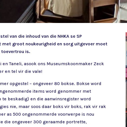
estel van die inhoud van die NHKA se SP
t met groot noukeurigheid en sorg uitgevoer moet
toevertrou is.
li en Taneli, asook ons Museumskoonmaker Zeck
en tel vir die vale!
kamer opgestel – ongeveer 80 bokse. Bokse word
 Ongenommerde items word genommer met
p te beskadig) en die aanwinsregister word
gies nie, maar soos daar boks vir boks, rak vir rak
 Meer as 500 ongenommerde voorwerpe is nou
nie die ongeveer 300 geraamde portrette,