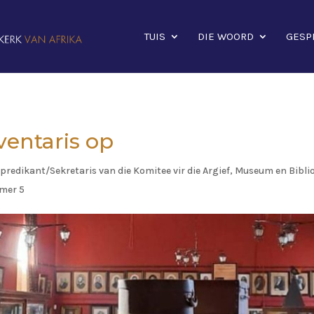
TUIS
DIE WOORD
GESP
entaris op
predikant/Sekretaris van die Komitee vir die Argief, Museum en Bibli
mer 5