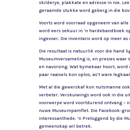
skilderye, plakkate en adresse in nie. L
geraamde stukke word geberg in die bov
Voorts word voorraad opgeneem van alle to
word eers sekuur in ’n hardebandboek o
ingevoer. Die inventaris word op meer as
Die resultaat is natuurlik voor die hand l
Museumversameling is, en presies waar dit
en navorsing. Wat bymekaar hoort, word o
paar raaisels kon oplos, as’t ware legkaa
Met al die gewerskaf kon nutsmanne ook kr
verbeter. Verskuiwings word ook in die u
voorwerpe word voortdurend ontvang – na
nuwe Museumpamflet. Die Facebook-gro
interessanthede. ’n Pretoggend by die 
gemeenskap wil betrek.