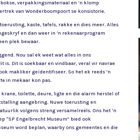
eë bokse, verpakkingsmateriaal en ’n klomp
ertrek van Wonderboompoort se konsistorie.
erusting, kaste, tafels, rakke en dies meer. Alles
pgeskryf en dan weer in ’n rekenaarprogram
 een plek bewaar.
iggend. Nou sal ek weet wat alles in ons
 is. Dit is soekbaar en vindbaar, veral vir navrae
ok makliker geïdentifiseer. So het ek reeds ’n
rte in mekaar kon pas.
ane, toilette, deure, ligte en die alarm herstel of
itstalling aangebring. Nuwe toerusting en
tuurlik volgens streng versamelreëls. Ons het ’n
ep “SP Engelbrecht Museum” bied ook
Museum word beplan, waarby ons gemeentes en die